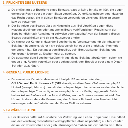
3. PFLICHTEN DES NUTZERS
Du erklärst mit der Erstellung eines Beitrags, dass er keine Inhalte enthält, die gegen
geltendes Recht oder die guten Sitten verstoßen. Du erklärst insbesondere, dass du
das Recht besitzt, die in deinen Beiträgen verwendeten Links und Bilder zu setzen
bzw. zu verwenden.
Der Betreiber des Boards übt das Hausrecht aus. Bei Verstößen gegen diese
Nutzungsbedingungen oder anderer im Board veröffentlichten Regeln kann der
Betreiber dich nach Abmahnung zeitweise oder dauerhaft von der Nutzung dieses
Boards ausschließen und dir ein Hausverbot erteilen.
Du nimmst zur Kenntnis, dass der Betreiber keine Verantwortung für die Inhalte von
Beiträgen übernimmt, die er nicht selbst erstellt hat oder die er nicht zur Kenntnis
genommen hat. Du gestattest dem Betreiber, dein Benutzerkonto, Beiträge und
Funktionen jederzeit zu löschen oder zu sperren.
Du gestattest dem Betreiber darüber hinaus, deine Beiträge abzuändern, sofern sie
gegen o. g. Regeln verstoßen oder geeignet sind, dem Betreiber oder einem Dritten
Schaden zuzufügen.
4. GENERAL PUBLIC LICENSE
Du nimmst zur Kenntnis, dass es sich bei phpBB um eine unter der „
GNU General Public License v2
“ (GPL) bereitgestellten Foren-Software von phpBB
Limited (www.phpbb.com) handelt; deutschsprachige Informationen werden durch die
deutschsprachige Community unter www.phpbb.de zur Verfügung gestellt. Beide
haben keinen Einfluss auf die Art und Weise, wie die Software verwendet wird. Sie
können insbesondere die Verwendung der Software für bestimmte Zwecke nicht
untersagen oder auf Inhalte fremder Foren Einfluss nehmen.
5. GEWÄHRLEISTUNG
Der Betreiber haftet mit Ausnahme der Verletzung von Leben, Körper und Gesundheit
und der Verletzung wesentlicher Vertragspflichten (Kardinalpflichten) nur für Schäden,
die auf ein vorsätzliches oder grob fahrlässiges Verhalten zurückzuführen sind. Dies