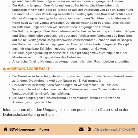
gilt auch für mittelbare Folgeschäden wie insbesondere entgangenen Gewinn.
Die Haftung ist gegenüber Verbrauchern außer bei vorsätzlichem oder grob
fahrlässigem Verhalten oder bei Schäden aus der Verletzung von Leben, Körper und
Gesundheit und der Verletzung wesentlicher Vertragspflichten (Kardinalpflichten) auf
die bei Vertragsschluss typischerweise vorhersehbaren Schäden und im übrigen der
Höhe nach auf die vertragstypischen Durchschnittsschäden begrenzt. Dies gilt auch
für mittelbare Folgeschäden wie insbesondere entgangenen Gewinn.
Die Haftung ist gegenüber Unternehmern außer bei der Verletzung von Leben, Körper
und Gesundheit oder vorsätzlichem oder grob fahrlässigem Verhalten des Betreibers
auf die bei Vertragsschluss typischerweise vorhersehbaren Schäden und im Übrigen
der Höhe nach auf die vertragstypischen Durchschnittsschäden begrenzt. Dies gilt
auch für mittelbare Schäden, insbesondere entgangenen Gewinn.
Die Haftungsbegrenzung der Absätze a bis c gilt sinngemäß auch zugunsten der
Mitarbeiter und Erfüllungsgehilfen des Betreibers.
Ansprüche für eine Haftung aus zwingendem nationalem Recht bleiben unberührt.
6. ÄNDERUNGSVORBEHALT
Der Betreiber ist berechtigt, die Nutzungsbedingungen und die Datenschutzerklärung
zu ändern. Die Änderung wird dem Nutzer per E-Mail mitgeteilt.
Der Nutzer ist berechtigt, den Änderungen zu widersprechen. Im Falle des
Widerspruchs erlischt das zwischen dem Betreiber und dem Nutzer bestehende
Vertragsverhältnis mit sofortiger Wirkung.
Die Änderungen gelten als anerkannt und verbindlich, wenn der Nutzer den
Änderungen zugestimmt hat.
Informationen über den Umgang mit deinen persönlichen Daten sind in der
Datenschutzerklärung enthalten.
ISDV-Homepage
Foren
Alle Zeiten sind
UTC+02:00