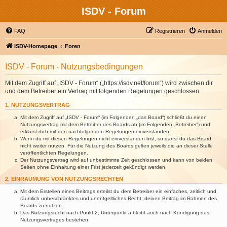
ISDV - Forum
FAQ
Registrieren
Anmelden
ISDV-Homepage
Foren
ISDV - Forum - Nutzungsbedingungen
Mit dem Zugriff auf „ISDV - Forum“ („https://isdv.net/forum“) wird zwischen dir
und dem Betreiber ein Vertrag mit folgenden Regelungen geschlossen:
1. NUTZUNGSVERTRAG
Mit dem Zugriff auf „ISDV - Forum“ (im Folgenden „das Board“) schließt du einen
Nutzungsvertrag mit dem Betreiber des Boards ab (im Folgenden „Betreiber“) und
erklärst dich mit den nachfolgenden Regelungen einverstanden.
Wenn du mit diesen Regelungen nicht einverstanden bist, so darfst du das Board
nicht weiter nutzen. Für die Nutzung des Boards gelten jeweils die an dieser Stelle
veröffentlichten Regelungen.
Der Nutzungsvertrag wird auf unbestimmte Zeit geschlossen und kann von beiden
Seiten ohne Einhaltung einer Frist jederzeit gekündigt werden.
2. EINRÄUMUNG VON NUTZUNGSRECHTEN
Mit dem Erstellen eines Beitrags erteilst du dem Betreiber ein einfaches, zeitlich und
räumlich unbeschränktes und unentgeltliches Recht, deinen Beitrag im Rahmen des
Boards zu nutzen.
Das Nutzungsrecht nach Punkt 2, Unterpunkt a bleibt auch nach Kündigung des
Nutzungsvertrages bestehen.