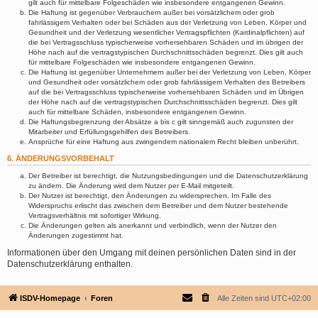
gilt auch für mittelbare Folgeschäden wie insbesondere entgangenen Gewinn.
Die Haftung ist gegenüber Verbrauchern außer bei vorsätzlichem oder grob
fahrlässigem Verhalten oder bei Schäden aus der Verletzung von Leben, Körper und
Gesundheit und der Verletzung wesentlicher Vertragspflichten (Kardinalpflichten) auf
die bei Vertragsschluss typischerweise vorhersehbaren Schäden und im übrigen der
Höhe nach auf die vertragstypischen Durchschnittsschäden begrenzt. Dies gilt auch
für mittelbare Folgeschäden wie insbesondere entgangenen Gewinn.
Die Haftung ist gegenüber Unternehmern außer bei der Verletzung von Leben, Körper
und Gesundheit oder vorsätzlichem oder grob fahrlässigem Verhalten des Betreibers
auf die bei Vertragsschluss typischerweise vorhersehbaren Schäden und im Übrigen
der Höhe nach auf die vertragstypischen Durchschnittsschäden begrenzt. Dies gilt
auch für mittelbare Schäden, insbesondere entgangenen Gewinn.
Die Haftungsbegrenzung der Absätze a bis c gilt sinngemäß auch zugunsten der
Mitarbeiter und Erfüllungsgehilfen des Betreibers.
Ansprüche für eine Haftung aus zwingendem nationalem Recht bleiben unberührt.
6. ÄNDERUNGSVORBEHALT
Der Betreiber ist berechtigt, die Nutzungsbedingungen und die Datenschutzerklärung
zu ändern. Die Änderung wird dem Nutzer per E-Mail mitgeteilt.
Der Nutzer ist berechtigt, den Änderungen zu widersprechen. Im Falle des
Widerspruchs erlischt das zwischen dem Betreiber und dem Nutzer bestehende
Vertragsverhältnis mit sofortiger Wirkung.
Die Änderungen gelten als anerkannt und verbindlich, wenn der Nutzer den
Änderungen zugestimmt hat.
Informationen über den Umgang mit deinen persönlichen Daten sind in der
Datenschutzerklärung enthalten.
ISDV-Homepage
Foren
Alle Zeiten sind
UTC+02:00