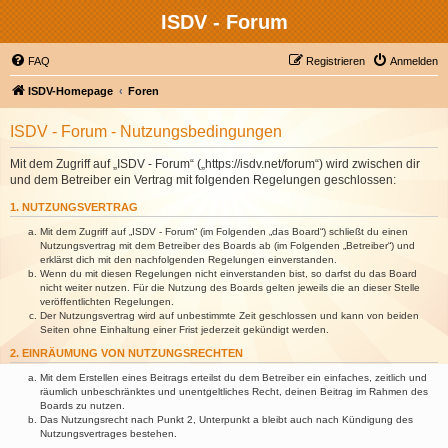
ISDV - Forum
FAQ
Registrieren
Anmelden
ISDV-Homepage
Foren
ISDV - Forum - Nutzungsbedingungen
Mit dem Zugriff auf „ISDV - Forum“ („https://isdv.net/forum“) wird zwischen dir
und dem Betreiber ein Vertrag mit folgenden Regelungen geschlossen:
1. NUTZUNGSVERTRAG
Mit dem Zugriff auf „ISDV - Forum“ (im Folgenden „das Board“) schließt du einen
Nutzungsvertrag mit dem Betreiber des Boards ab (im Folgenden „Betreiber“) und
erklärst dich mit den nachfolgenden Regelungen einverstanden.
Wenn du mit diesen Regelungen nicht einverstanden bist, so darfst du das Board
nicht weiter nutzen. Für die Nutzung des Boards gelten jeweils die an dieser Stelle
veröffentlichten Regelungen.
Der Nutzungsvertrag wird auf unbestimmte Zeit geschlossen und kann von beiden
Seiten ohne Einhaltung einer Frist jederzeit gekündigt werden.
2. EINRÄUMUNG VON NUTZUNGSRECHTEN
Mit dem Erstellen eines Beitrags erteilst du dem Betreiber ein einfaches, zeitlich und
räumlich unbeschränktes und unentgeltliches Recht, deinen Beitrag im Rahmen des
Boards zu nutzen.
Das Nutzungsrecht nach Punkt 2, Unterpunkt a bleibt auch nach Kündigung des
Nutzungsvertrages bestehen.