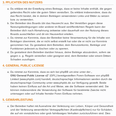
3. PFLICHTEN DES NUTZERS
Du erklärst mit der Erstellung eines Beitrags, dass er keine Inhalte enthält, die gegen
geltendes Recht oder die guten Sitten verstoßen. Du erklärst insbesondere, dass du
das Recht besitzt, die in deinen Beiträgen verwendeten Links und Bilder zu setzen
bzw. zu verwenden.
Der Betreiber des Boards übt das Hausrecht aus. Bei Verstößen gegen diese
Nutzungsbedingungen oder anderer im Board veröffentlichten Regeln kann der
Betreiber dich nach Abmahnung zeitweise oder dauerhaft von der Nutzung dieses
Boards ausschließen und dir ein Hausverbot erteilen.
Du nimmst zur Kenntnis, dass der Betreiber keine Verantwortung für die Inhalte von
Beiträgen übernimmt, die er nicht selbst erstellt hat oder die er nicht zur Kenntnis
genommen hat. Du gestattest dem Betreiber, dein Benutzerkonto, Beiträge und
Funktionen jederzeit zu löschen oder zu sperren.
Du gestattest dem Betreiber darüber hinaus, deine Beiträge abzuändern, sofern sie
gegen o. g. Regeln verstoßen oder geeignet sind, dem Betreiber oder einem Dritten
Schaden zuzufügen.
4. GENERAL PUBLIC LICENSE
Du nimmst zur Kenntnis, dass es sich bei phpBB um eine unter der „
GNU General Public License v2
“ (GPL) bereitgestellten Foren-Software von phpBB
Limited (www.phpbb.com) handelt; deutschsprachige Informationen werden durch die
deutschsprachige Community unter www.phpbb.de zur Verfügung gestellt. Beide
haben keinen Einfluss auf die Art und Weise, wie die Software verwendet wird. Sie
können insbesondere die Verwendung der Software für bestimmte Zwecke nicht
untersagen oder auf Inhalte fremder Foren Einfluss nehmen.
5. GEWÄHRLEISTUNG
Der Betreiber haftet mit Ausnahme der Verletzung von Leben, Körper und Gesundheit
und der Verletzung wesentlicher Vertragspflichten (Kardinalpflichten) nur für Schäden,
die auf ein vorsätzliches oder grob fahrlässiges Verhalten zurückzuführen sind. Dies