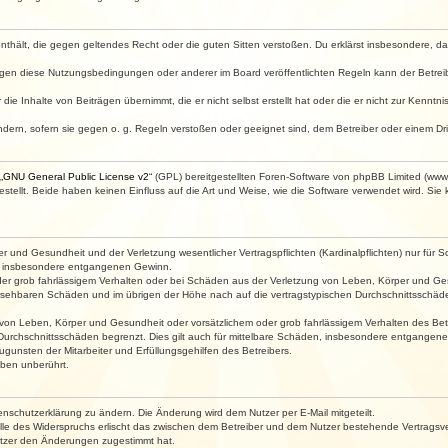
e enthält, die gegen geltendes Recht oder die guten Sitten verstoßen. Du erklärst insbesondere, 
egen diese Nutzungsbedingungen oder anderer im Board veröffentlichten Regeln kann der Betre
die Inhalte von Beiträgen übernimmt, die er nicht selbst erstellt hat oder die er nicht zur Kenn
ndern, sofern sie gegen o. g. Regeln verstoßen oder geeignet sind, dem Betreiber oder einem D
„
GNU General Public License v2
“ (GPL) bereitgestellten Foren-Software von phpBB Limited (ww
ellt. Beide haben keinen Einfluss auf die Art und Weise, wie die Software verwendet wird. Si
 und Gesundheit und der Verletzung wesentlicher Vertragspflichten (Kardinalpflichten) nur für Sc
wie insbesondere entgangenen Gewinn.
der grob fahrlässigem Verhalten oder bei Schäden aus der Verletzung von Leben, Körper und Ges
rhersehbaren Schäden und im übrigen der Höhe nach auf die vertragstypischen Durchschnittsschäde
von Leben, Körper und Gesundheit oder vorsätzlichem oder grob fahrlässigem Verhalten des Betr
Durchschnittsschäden begrenzt. Dies gilt auch für mittelbare Schäden, insbesondere entgangen
gunsten der Mitarbeiter und Erfüllungsgehilfen des Betreibers.
ben unberührt.
enschutzerklärung zu ändern. Die Änderung wird dem Nutzer per E-Mail mitgeteilt.
lle des Widerspruchs erlischt das zwischen dem Betreiber und dem Nutzer bestehende Vertragsverh
utzer den Änderungen zugestimmt hat.