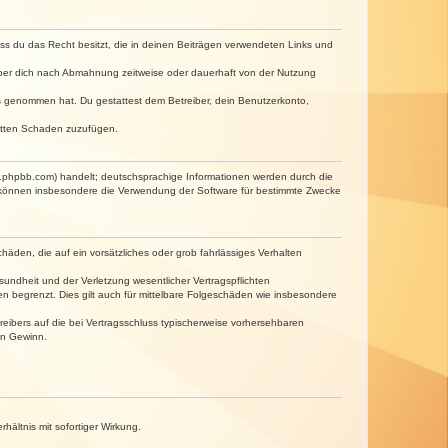
dass du das Recht besitzt, die in deinen Beiträgen verwendeten Links und
iber dich nach Abmahnung zeitweise oder dauerhaft von der Nutzung
tnis genommen hat. Du gestattest dem Betreiber, dein Benutzerkonto,
ritten Schaden zuzufügen.
w.phpbb.com) handelt; deutschsprachige Informationen werden durch die
e können insbesondere die Verwendung der Software für bestimmte Zwecke
häden, die auf ein vorsätzliches oder grob fahrlässiges Verhalten
undheit und der Verletzung wesentlicher Vertragspflichten
n begrenzt. Dies gilt auch für mittelbare Folgeschäden wie insbesondere
eibers auf die bei Vertragsschluss typischerweise vorhersehbaren
en Gewinn.
ältnis mit sofortiger Wirkung.