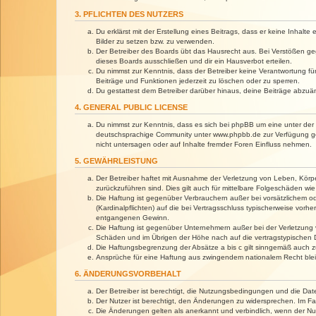
3. PFLICHTEN DES NUTZERS
Du erklärst mit der Erstellung eines Beitrags, dass er keine Inhalt
Bilder zu setzen bzw. zu verwenden.
Der Betreiber des Boards übt das Hausrecht aus. Bei Verstößen g
dieses Boards ausschließen und dir ein Hausverbot erteilen.
Du nimmst zur Kenntnis, dass der Betreiber keine Verantwortung für 
Beiträge und Funktionen jederzeit zu löschen oder zu sperren.
Du gestattest dem Betreiber darüber hinaus, deine Beiträge abzuä
4. GENERAL PUBLIC LICENSE
Du nimmst zur Kenntnis, dass es sich bei phpBB um eine unter der 
deutschsprachige Community unter www.phpbb.de zur Verfügung gest
nicht untersagen oder auf Inhalte fremder Foren Einfluss nehmen.
5. GEWÄHRLEISTUNG
Der Betreiber haftet mit Ausnahme der Verletzung von Leben, Körper
zurückzuführen sind. Dies gilt auch für mittelbare Folgeschäden 
Die Haftung ist gegenüber Verbrauchern außer bei vorsätzlichem o
(Kardinalpflichten) auf die bei Vertragsschluss typischerweise vo
entgangenen Gewinn.
Die Haftung ist gegenüber Unternehmern außer bei der Verletzung 
Schäden und im Übrigen der Höhe nach auf die vertragstypischen 
Die Haftungsbegrenzung der Absätze a bis c gilt sinngemäß auch zu
Ansprüche für eine Haftung aus zwingendem nationalem Recht blei
6. ÄNDERUNGSVORBEHALT
Der Betreiber ist berechtigt, die Nutzungsbedingungen und die Dat
Der Nutzer ist berechtigt, den Änderungen zu widersprechen. Im Fa
Die Änderungen gelten als anerkannt und verbindlich, wenn der N