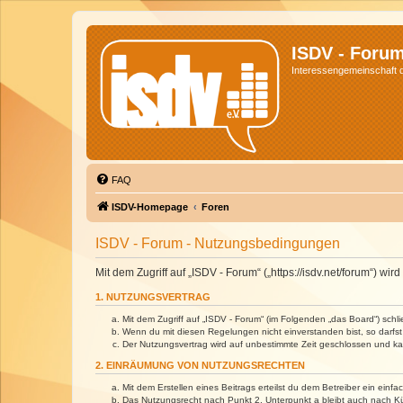
ISDV - Foru
Interessengemeinschaft de
FAQ
ISDV-Homepage
Foren
ISDV - Forum - Nutzungsbedingungen
Mit dem Zugriff auf „ISDV - Forum“ („https://isdv.net/forum“) 
1. NUTZUNGSVERTRAG
Mit dem Zugriff auf „ISDV - Forum“ (im Folgenden „das Board“) sch
Wenn du mit diesen Regelungen nicht einverstanden bist, so darfst 
Der Nutzungsvertrag wird auf unbestimmte Zeit geschlossen und kan
2. EINRÄUMUNG VON NUTZUNGSRECHTEN
Mit dem Erstellen eines Beitrags erteilst du dem Betreiber ein ein
Das Nutzungsrecht nach Punkt 2, Unterpunkt a bleibt auch nach 