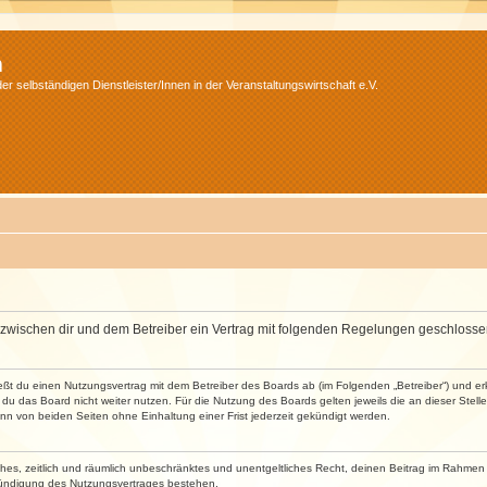
m
r selbständigen Dienstleister/Innen in der Veranstaltungswirtschaft e.V.
wird zwischen dir und dem Betreiber ein Vertrag mit folgenden Regelungen geschlosse
ließt du einen Nutzungsvertrag mit dem Betreiber des Boards ab (im Folgenden „Betreiber“) und 
du das Board nicht weiter nutzen. Für die Nutzung des Boards gelten jeweils die an dieser Stell
n von beiden Seiten ohne Einhaltung einer Frist jederzeit gekündigt werden.
faches, zeitlich und räumlich unbeschränktes und unentgeltliches Recht, deinen Beitrag im Rahme
Kündigung des Nutzungsvertrages bestehen.