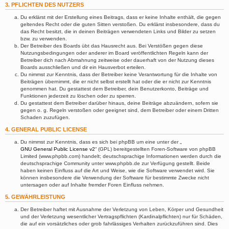
3. PFLICHTEN DES NUTZERS
Du erklärst mit der Erstellung eines Beitrags, dass er keine Inhalte enthält, die gegen
geltendes Recht oder die guten Sitten verstoßen. Du erklärst insbesondere, dass du
das Recht besitzt, die in deinen Beiträgen verwendeten Links und Bilder zu setzen
bzw. zu verwenden.
Der Betreiber des Boards übt das Hausrecht aus. Bei Verstößen gegen diese
Nutzungsbedingungen oder anderer im Board veröffentlichten Regeln kann der
Betreiber dich nach Abmahnung zeitweise oder dauerhaft von der Nutzung dieses
Boards ausschließen und dir ein Hausverbot erteilen.
Du nimmst zur Kenntnis, dass der Betreiber keine Verantwortung für die Inhalte von
Beiträgen übernimmt, die er nicht selbst erstellt hat oder die er nicht zur Kenntnis
genommen hat. Du gestattest dem Betreiber, dein Benutzerkonto, Beiträge und
Funktionen jederzeit zu löschen oder zu sperren.
Du gestattest dem Betreiber darüber hinaus, deine Beiträge abzuändern, sofern sie
gegen o. g. Regeln verstoßen oder geeignet sind, dem Betreiber oder einem Dritten
Schaden zuzufügen.
4. GENERAL PUBLIC LICENSE
Du nimmst zur Kenntnis, dass es sich bei phpBB um eine unter der „
GNU General Public License v2
“ (GPL) bereitgestellten Foren-Software von phpBB
Limited (www.phpbb.com) handelt; deutschsprachige Informationen werden durch die
deutschsprachige Community unter www.phpbb.de zur Verfügung gestellt. Beide
haben keinen Einfluss auf die Art und Weise, wie die Software verwendet wird. Sie
können insbesondere die Verwendung der Software für bestimmte Zwecke nicht
untersagen oder auf Inhalte fremder Foren Einfluss nehmen.
5. GEWÄHRLEISTUNG
Der Betreiber haftet mit Ausnahme der Verletzung von Leben, Körper und Gesundheit
und der Verletzung wesentlicher Vertragspflichten (Kardinalpflichten) nur für Schäden,
die auf ein vorsätzliches oder grob fahrlässiges Verhalten zurückzuführen sind. Dies