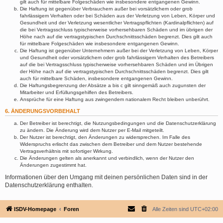
gilt auch für mittelbare Folgeschäden wie insbesondere entgangenen Gewinn.
Die Haftung ist gegenüber Verbrauchern außer bei vorsätzlichem oder grob
fahrlässigem Verhalten oder bei Schäden aus der Verletzung von Leben, Körper und
Gesundheit und der Verletzung wesentlicher Vertragspflichten (Kardinalpflichten) auf
die bei Vertragsschluss typischerweise vorhersehbaren Schäden und im übrigen der
Höhe nach auf die vertragstypischen Durchschnittsschäden begrenzt. Dies gilt auch
für mittelbare Folgeschäden wie insbesondere entgangenen Gewinn.
Die Haftung ist gegenüber Unternehmern außer bei der Verletzung von Leben, Körper
und Gesundheit oder vorsätzlichem oder grob fahrlässigem Verhalten des Betreibers
auf die bei Vertragsschluss typischerweise vorhersehbaren Schäden und im Übrigen
der Höhe nach auf die vertragstypischen Durchschnittsschäden begrenzt. Dies gilt
auch für mittelbare Schäden, insbesondere entgangenen Gewinn.
Die Haftungsbegrenzung der Absätze a bis c gilt sinngemäß auch zugunsten der
Mitarbeiter und Erfüllungsgehilfen des Betreibers.
Ansprüche für eine Haftung aus zwingendem nationalem Recht bleiben unberührt.
6. ÄNDERUNGSVORBEHALT
Der Betreiber ist berechtigt, die Nutzungsbedingungen und die Datenschutzerklärung
zu ändern. Die Änderung wird dem Nutzer per E-Mail mitgeteilt.
Der Nutzer ist berechtigt, den Änderungen zu widersprechen. Im Falle des
Widerspruchs erlischt das zwischen dem Betreiber und dem Nutzer bestehende
Vertragsverhältnis mit sofortiger Wirkung.
Die Änderungen gelten als anerkannt und verbindlich, wenn der Nutzer den
Änderungen zugestimmt hat.
Informationen über den Umgang mit deinen persönlichen Daten sind in der
Datenschutzerklärung enthalten.
ISDV-Homepage
Foren
Alle Zeiten sind
UTC+02:00