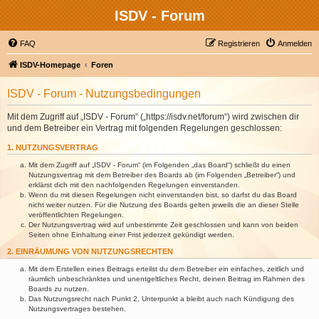
ISDV - Forum
FAQ
Registrieren
Anmelden
ISDV-Homepage
Foren
ISDV - Forum - Nutzungsbedingungen
Mit dem Zugriff auf „ISDV - Forum“ („https://isdv.net/forum“) wird zwischen dir
und dem Betreiber ein Vertrag mit folgenden Regelungen geschlossen:
1. NUTZUNGSVERTRAG
Mit dem Zugriff auf „ISDV - Forum“ (im Folgenden „das Board“) schließt du einen
Nutzungsvertrag mit dem Betreiber des Boards ab (im Folgenden „Betreiber“) und
erklärst dich mit den nachfolgenden Regelungen einverstanden.
Wenn du mit diesen Regelungen nicht einverstanden bist, so darfst du das Board
nicht weiter nutzen. Für die Nutzung des Boards gelten jeweils die an dieser Stelle
veröffentlichten Regelungen.
Der Nutzungsvertrag wird auf unbestimmte Zeit geschlossen und kann von beiden
Seiten ohne Einhaltung einer Frist jederzeit gekündigt werden.
2. EINRÄUMUNG VON NUTZUNGSRECHTEN
Mit dem Erstellen eines Beitrags erteilst du dem Betreiber ein einfaches, zeitlich und
räumlich unbeschränktes und unentgeltliches Recht, deinen Beitrag im Rahmen des
Boards zu nutzen.
Das Nutzungsrecht nach Punkt 2, Unterpunkt a bleibt auch nach Kündigung des
Nutzungsvertrages bestehen.