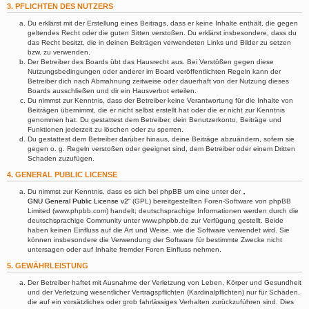
3. PFLICHTEN DES NUTZERS
Du erklärst mit der Erstellung eines Beitrags, dass er keine Inhalte enthält, die gegen
geltendes Recht oder die guten Sitten verstoßen. Du erklärst insbesondere, dass du
das Recht besitzt, die in deinen Beiträgen verwendeten Links und Bilder zu setzen
bzw. zu verwenden.
Der Betreiber des Boards übt das Hausrecht aus. Bei Verstößen gegen diese
Nutzungsbedingungen oder anderer im Board veröffentlichten Regeln kann der
Betreiber dich nach Abmahnung zeitweise oder dauerhaft von der Nutzung dieses
Boards ausschließen und dir ein Hausverbot erteilen.
Du nimmst zur Kenntnis, dass der Betreiber keine Verantwortung für die Inhalte von
Beiträgen übernimmt, die er nicht selbst erstellt hat oder die er nicht zur Kenntnis
genommen hat. Du gestattest dem Betreiber, dein Benutzerkonto, Beiträge und
Funktionen jederzeit zu löschen oder zu sperren.
Du gestattest dem Betreiber darüber hinaus, deine Beiträge abzuändern, sofern sie
gegen o. g. Regeln verstoßen oder geeignet sind, dem Betreiber oder einem Dritten
Schaden zuzufügen.
4. GENERAL PUBLIC LICENSE
Du nimmst zur Kenntnis, dass es sich bei phpBB um eine unter der „
GNU General Public License v2
“ (GPL) bereitgestellten Foren-Software von phpBB
Limited (www.phpbb.com) handelt; deutschsprachige Informationen werden durch die
deutschsprachige Community unter www.phpbb.de zur Verfügung gestellt. Beide
haben keinen Einfluss auf die Art und Weise, wie die Software verwendet wird. Sie
können insbesondere die Verwendung der Software für bestimmte Zwecke nicht
untersagen oder auf Inhalte fremder Foren Einfluss nehmen.
5. GEWÄHRLEISTUNG
Der Betreiber haftet mit Ausnahme der Verletzung von Leben, Körper und Gesundheit
und der Verletzung wesentlicher Vertragspflichten (Kardinalpflichten) nur für Schäden,
die auf ein vorsätzliches oder grob fahrlässiges Verhalten zurückzuführen sind. Dies