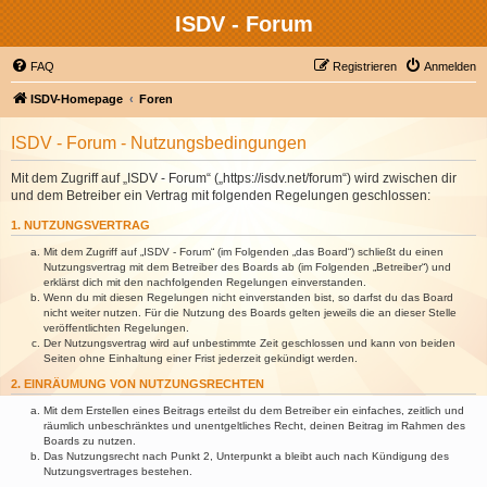
ISDV - Forum
FAQ
Registrieren
Anmelden
ISDV-Homepage
Foren
ISDV - Forum - Nutzungsbedingungen
Mit dem Zugriff auf „ISDV - Forum“ („https://isdv.net/forum“) wird zwischen dir
und dem Betreiber ein Vertrag mit folgenden Regelungen geschlossen:
1. NUTZUNGSVERTRAG
Mit dem Zugriff auf „ISDV - Forum“ (im Folgenden „das Board“) schließt du einen
Nutzungsvertrag mit dem Betreiber des Boards ab (im Folgenden „Betreiber“) und
erklärst dich mit den nachfolgenden Regelungen einverstanden.
Wenn du mit diesen Regelungen nicht einverstanden bist, so darfst du das Board
nicht weiter nutzen. Für die Nutzung des Boards gelten jeweils die an dieser Stelle
veröffentlichten Regelungen.
Der Nutzungsvertrag wird auf unbestimmte Zeit geschlossen und kann von beiden
Seiten ohne Einhaltung einer Frist jederzeit gekündigt werden.
2. EINRÄUMUNG VON NUTZUNGSRECHTEN
Mit dem Erstellen eines Beitrags erteilst du dem Betreiber ein einfaches, zeitlich und
räumlich unbeschränktes und unentgeltliches Recht, deinen Beitrag im Rahmen des
Boards zu nutzen.
Das Nutzungsrecht nach Punkt 2, Unterpunkt a bleibt auch nach Kündigung des
Nutzungsvertrages bestehen.