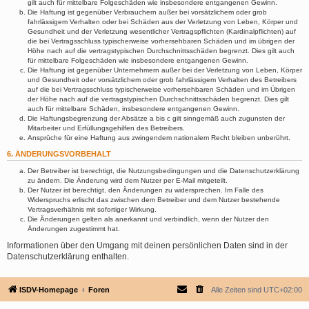
gilt auch für mittelbare Folgeschäden wie insbesondere entgangenen Gewinn.
Die Haftung ist gegenüber Verbrauchern außer bei vorsätzlichem oder grob
fahrlässigem Verhalten oder bei Schäden aus der Verletzung von Leben, Körper und
Gesundheit und der Verletzung wesentlicher Vertragspflichten (Kardinalpflichten) auf
die bei Vertragsschluss typischerweise vorhersehbaren Schäden und im übrigen der
Höhe nach auf die vertragstypischen Durchschnittsschäden begrenzt. Dies gilt auch
für mittelbare Folgeschäden wie insbesondere entgangenen Gewinn.
Die Haftung ist gegenüber Unternehmern außer bei der Verletzung von Leben, Körper
und Gesundheit oder vorsätzlichem oder grob fahrlässigem Verhalten des Betreibers
auf die bei Vertragsschluss typischerweise vorhersehbaren Schäden und im Übrigen
der Höhe nach auf die vertragstypischen Durchschnittsschäden begrenzt. Dies gilt
auch für mittelbare Schäden, insbesondere entgangenen Gewinn.
Die Haftungsbegrenzung der Absätze a bis c gilt sinngemäß auch zugunsten der
Mitarbeiter und Erfüllungsgehilfen des Betreibers.
Ansprüche für eine Haftung aus zwingendem nationalem Recht bleiben unberührt.
6. ÄNDERUNGSVORBEHALT
Der Betreiber ist berechtigt, die Nutzungsbedingungen und die Datenschutzerklärung
zu ändern. Die Änderung wird dem Nutzer per E-Mail mitgeteilt.
Der Nutzer ist berechtigt, den Änderungen zu widersprechen. Im Falle des
Widerspruchs erlischt das zwischen dem Betreiber und dem Nutzer bestehende
Vertragsverhältnis mit sofortiger Wirkung.
Die Änderungen gelten als anerkannt und verbindlich, wenn der Nutzer den
Änderungen zugestimmt hat.
Informationen über den Umgang mit deinen persönlichen Daten sind in der
Datenschutzerklärung enthalten.
ISDV-Homepage
Foren
Alle Zeiten sind
UTC+02:00