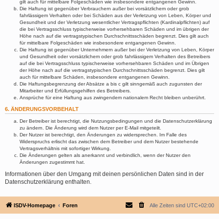
gilt auch für mittelbare Folgeschäden wie insbesondere entgangenen Gewinn.
Die Haftung ist gegenüber Verbrauchern außer bei vorsätzlichem oder grob
fahrlässigem Verhalten oder bei Schäden aus der Verletzung von Leben, Körper und
Gesundheit und der Verletzung wesentlicher Vertragspflichten (Kardinalpflichten) auf
die bei Vertragsschluss typischerweise vorhersehbaren Schäden und im übrigen der
Höhe nach auf die vertragstypischen Durchschnittsschäden begrenzt. Dies gilt auch
für mittelbare Folgeschäden wie insbesondere entgangenen Gewinn.
Die Haftung ist gegenüber Unternehmern außer bei der Verletzung von Leben, Körper
und Gesundheit oder vorsätzlichem oder grob fahrlässigem Verhalten des Betreibers
auf die bei Vertragsschluss typischerweise vorhersehbaren Schäden und im Übrigen
der Höhe nach auf die vertragstypischen Durchschnittsschäden begrenzt. Dies gilt
auch für mittelbare Schäden, insbesondere entgangenen Gewinn.
Die Haftungsbegrenzung der Absätze a bis c gilt sinngemäß auch zugunsten der
Mitarbeiter und Erfüllungsgehilfen des Betreibers.
Ansprüche für eine Haftung aus zwingendem nationalem Recht bleiben unberührt.
6. ÄNDERUNGSVORBEHALT
Der Betreiber ist berechtigt, die Nutzungsbedingungen und die Datenschutzerklärung
zu ändern. Die Änderung wird dem Nutzer per E-Mail mitgeteilt.
Der Nutzer ist berechtigt, den Änderungen zu widersprechen. Im Falle des
Widerspruchs erlischt das zwischen dem Betreiber und dem Nutzer bestehende
Vertragsverhältnis mit sofortiger Wirkung.
Die Änderungen gelten als anerkannt und verbindlich, wenn der Nutzer den
Änderungen zugestimmt hat.
Informationen über den Umgang mit deinen persönlichen Daten sind in der
Datenschutzerklärung enthalten.
ISDV-Homepage
Foren
Alle Zeiten sind
UTC+02:00