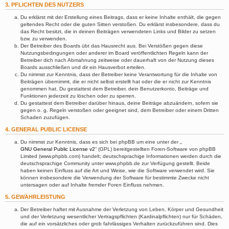
3. PFLICHTEN DES NUTZERS
Du erklärst mit der Erstellung eines Beitrags, dass er keine Inhalte enthält, die gegen
geltendes Recht oder die guten Sitten verstoßen. Du erklärst insbesondere, dass du
das Recht besitzt, die in deinen Beiträgen verwendeten Links und Bilder zu setzen
bzw. zu verwenden.
Der Betreiber des Boards übt das Hausrecht aus. Bei Verstößen gegen diese
Nutzungsbedingungen oder anderer im Board veröffentlichten Regeln kann der
Betreiber dich nach Abmahnung zeitweise oder dauerhaft von der Nutzung dieses
Boards ausschließen und dir ein Hausverbot erteilen.
Du nimmst zur Kenntnis, dass der Betreiber keine Verantwortung für die Inhalte von
Beiträgen übernimmt, die er nicht selbst erstellt hat oder die er nicht zur Kenntnis
genommen hat. Du gestattest dem Betreiber, dein Benutzerkonto, Beiträge und
Funktionen jederzeit zu löschen oder zu sperren.
Du gestattest dem Betreiber darüber hinaus, deine Beiträge abzuändern, sofern sie
gegen o. g. Regeln verstoßen oder geeignet sind, dem Betreiber oder einem Dritten
Schaden zuzufügen.
4. GENERAL PUBLIC LICENSE
Du nimmst zur Kenntnis, dass es sich bei phpBB um eine unter der „
GNU General Public License v2
“ (GPL) bereitgestellten Foren-Software von phpBB
Limited (www.phpbb.com) handelt; deutschsprachige Informationen werden durch die
deutschsprachige Community unter www.phpbb.de zur Verfügung gestellt. Beide
haben keinen Einfluss auf die Art und Weise, wie die Software verwendet wird. Sie
können insbesondere die Verwendung der Software für bestimmte Zwecke nicht
untersagen oder auf Inhalte fremder Foren Einfluss nehmen.
5. GEWÄHRLEISTUNG
Der Betreiber haftet mit Ausnahme der Verletzung von Leben, Körper und Gesundheit
und der Verletzung wesentlicher Vertragspflichten (Kardinalpflichten) nur für Schäden,
die auf ein vorsätzliches oder grob fahrlässiges Verhalten zurückzuführen sind. Dies