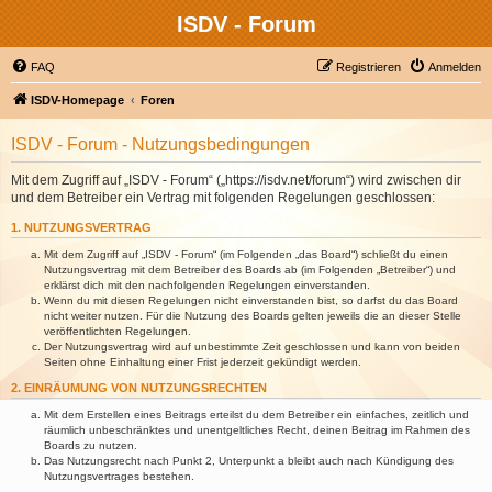
ISDV - Forum
FAQ
Registrieren
Anmelden
ISDV-Homepage
Foren
ISDV - Forum - Nutzungsbedingungen
Mit dem Zugriff auf „ISDV - Forum“ („https://isdv.net/forum“) wird zwischen dir
und dem Betreiber ein Vertrag mit folgenden Regelungen geschlossen:
1. NUTZUNGSVERTRAG
Mit dem Zugriff auf „ISDV - Forum“ (im Folgenden „das Board“) schließt du einen
Nutzungsvertrag mit dem Betreiber des Boards ab (im Folgenden „Betreiber“) und
erklärst dich mit den nachfolgenden Regelungen einverstanden.
Wenn du mit diesen Regelungen nicht einverstanden bist, so darfst du das Board
nicht weiter nutzen. Für die Nutzung des Boards gelten jeweils die an dieser Stelle
veröffentlichten Regelungen.
Der Nutzungsvertrag wird auf unbestimmte Zeit geschlossen und kann von beiden
Seiten ohne Einhaltung einer Frist jederzeit gekündigt werden.
2. EINRÄUMUNG VON NUTZUNGSRECHTEN
Mit dem Erstellen eines Beitrags erteilst du dem Betreiber ein einfaches, zeitlich und
räumlich unbeschränktes und unentgeltliches Recht, deinen Beitrag im Rahmen des
Boards zu nutzen.
Das Nutzungsrecht nach Punkt 2, Unterpunkt a bleibt auch nach Kündigung des
Nutzungsvertrages bestehen.