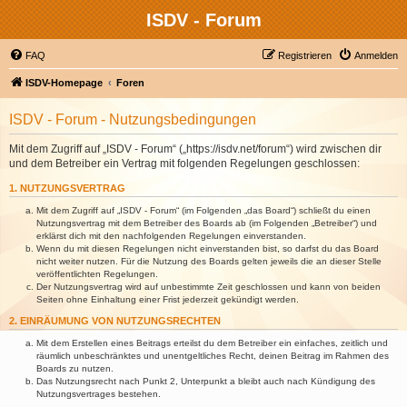
ISDV - Forum
FAQ
Registrieren
Anmelden
ISDV-Homepage
Foren
ISDV - Forum - Nutzungsbedingungen
Mit dem Zugriff auf „ISDV - Forum“ („https://isdv.net/forum“) wird zwischen dir
und dem Betreiber ein Vertrag mit folgenden Regelungen geschlossen:
1. NUTZUNGSVERTRAG
Mit dem Zugriff auf „ISDV - Forum“ (im Folgenden „das Board“) schließt du einen
Nutzungsvertrag mit dem Betreiber des Boards ab (im Folgenden „Betreiber“) und
erklärst dich mit den nachfolgenden Regelungen einverstanden.
Wenn du mit diesen Regelungen nicht einverstanden bist, so darfst du das Board
nicht weiter nutzen. Für die Nutzung des Boards gelten jeweils die an dieser Stelle
veröffentlichten Regelungen.
Der Nutzungsvertrag wird auf unbestimmte Zeit geschlossen und kann von beiden
Seiten ohne Einhaltung einer Frist jederzeit gekündigt werden.
2. EINRÄUMUNG VON NUTZUNGSRECHTEN
Mit dem Erstellen eines Beitrags erteilst du dem Betreiber ein einfaches, zeitlich und
räumlich unbeschränktes und unentgeltliches Recht, deinen Beitrag im Rahmen des
Boards zu nutzen.
Das Nutzungsrecht nach Punkt 2, Unterpunkt a bleibt auch nach Kündigung des
Nutzungsvertrages bestehen.