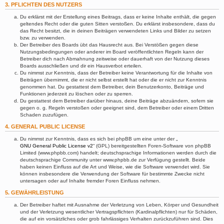
3. PFLICHTEN DES NUTZERS
Du erklärst mit der Erstellung eines Beitrags, dass er keine Inhalte enthält, die gegen
geltendes Recht oder die guten Sitten verstoßen. Du erklärst insbesondere, dass du
das Recht besitzt, die in deinen Beiträgen verwendeten Links und Bilder zu setzen
bzw. zu verwenden.
Der Betreiber des Boards übt das Hausrecht aus. Bei Verstößen gegen diese
Nutzungsbedingungen oder anderer im Board veröffentlichten Regeln kann der
Betreiber dich nach Abmahnung zeitweise oder dauerhaft von der Nutzung dieses
Boards ausschließen und dir ein Hausverbot erteilen.
Du nimmst zur Kenntnis, dass der Betreiber keine Verantwortung für die Inhalte von
Beiträgen übernimmt, die er nicht selbst erstellt hat oder die er nicht zur Kenntnis
genommen hat. Du gestattest dem Betreiber, dein Benutzerkonto, Beiträge und
Funktionen jederzeit zu löschen oder zu sperren.
Du gestattest dem Betreiber darüber hinaus, deine Beiträge abzuändern, sofern sie
gegen o. g. Regeln verstoßen oder geeignet sind, dem Betreiber oder einem Dritten
Schaden zuzufügen.
4. GENERAL PUBLIC LICENSE
Du nimmst zur Kenntnis, dass es sich bei phpBB um eine unter der „
GNU General Public License v2
“ (GPL) bereitgestellten Foren-Software von phpBB
Limited (www.phpbb.com) handelt; deutschsprachige Informationen werden durch die
deutschsprachige Community unter www.phpbb.de zur Verfügung gestellt. Beide
haben keinen Einfluss auf die Art und Weise, wie die Software verwendet wird. Sie
können insbesondere die Verwendung der Software für bestimmte Zwecke nicht
untersagen oder auf Inhalte fremder Foren Einfluss nehmen.
5. GEWÄHRLEISTUNG
Der Betreiber haftet mit Ausnahme der Verletzung von Leben, Körper und Gesundheit
und der Verletzung wesentlicher Vertragspflichten (Kardinalpflichten) nur für Schäden,
die auf ein vorsätzliches oder grob fahrlässiges Verhalten zurückzuführen sind. Dies