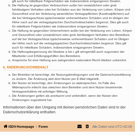
gilt auch für mittelbare Folgeschäden wie insbesondere entgangenen Gewinn.
Die Haftung ist gegenüber Verbrauchern außer bei vorsätzlichem oder grob
fahrlässigem Verhalten oder bei Schäden aus der Verletzung von Leben, Körper und
Gesundheit und der Verletzung wesentlicher Vertragspflichten (Kardinalpflichten) auf
die bei Vertragsschluss typischerweise vorhersehbaren Schäden und im übrigen der
Höhe nach auf die vertragstypischen Durchschnittsschäden begrenzt. Dies gilt auch
für mittelbare Folgeschäden wie insbesondere entgangenen Gewinn.
Die Haftung ist gegenüber Unternehmern außer bei der Verletzung von Leben, Körper
und Gesundheit oder vorsätzlichem oder grob fahrlässigem Verhalten des Betreibers
auf die bei Vertragsschluss typischerweise vorhersehbaren Schäden und im Übrigen
der Höhe nach auf die vertragstypischen Durchschnittsschäden begrenzt. Dies gilt
auch für mittelbare Schäden, insbesondere entgangenen Gewinn.
Die Haftungsbegrenzung der Absätze a bis c gilt sinngemäß auch zugunsten der
Mitarbeiter und Erfüllungsgehilfen des Betreibers.
Ansprüche für eine Haftung aus zwingendem nationalem Recht bleiben unberührt.
6. ÄNDERUNGSVORBEHALT
Der Betreiber ist berechtigt, die Nutzungsbedingungen und die Datenschutzerklärung
zu ändern. Die Änderung wird dem Nutzer per E-Mail mitgeteilt.
Der Nutzer ist berechtigt, den Änderungen zu widersprechen. Im Falle des
Widerspruchs erlischt das zwischen dem Betreiber und dem Nutzer bestehende
Vertragsverhältnis mit sofortiger Wirkung.
Die Änderungen gelten als anerkannt und verbindlich, wenn der Nutzer den
Änderungen zugestimmt hat.
Informationen über den Umgang mit deinen persönlichen Daten sind in der
Datenschutzerklärung enthalten.
ISDV-Homepage
Foren
Alle Zeiten sind
UTC+02:00