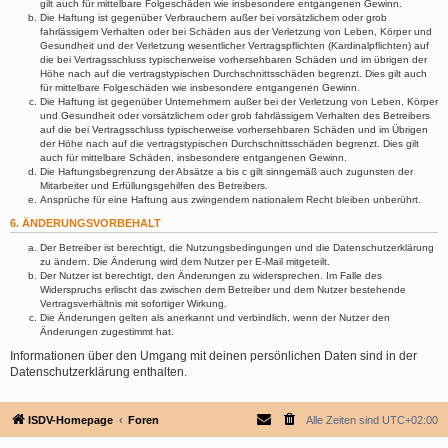
gilt auch für mittelbare Folgeschäden wie insbesondere entgangenen Gewinn.
Die Haftung ist gegenüber Verbrauchern außer bei vorsätzlichem oder grob
fahrlässigem Verhalten oder bei Schäden aus der Verletzung von Leben, Körper und
Gesundheit und der Verletzung wesentlicher Vertragspflichten (Kardinalpflichten) auf
die bei Vertragsschluss typischerweise vorhersehbaren Schäden und im übrigen der
Höhe nach auf die vertragstypischen Durchschnittsschäden begrenzt. Dies gilt auch
für mittelbare Folgeschäden wie insbesondere entgangenen Gewinn.
Die Haftung ist gegenüber Unternehmern außer bei der Verletzung von Leben, Körper
und Gesundheit oder vorsätzlichem oder grob fahrlässigem Verhalten des Betreibers
auf die bei Vertragsschluss typischerweise vorhersehbaren Schäden und im Übrigen
der Höhe nach auf die vertragstypischen Durchschnittsschäden begrenzt. Dies gilt
auch für mittelbare Schäden, insbesondere entgangenen Gewinn.
Die Haftungsbegrenzung der Absätze a bis c gilt sinngemäß auch zugunsten der
Mitarbeiter und Erfüllungsgehilfen des Betreibers.
Ansprüche für eine Haftung aus zwingendem nationalem Recht bleiben unberührt.
6. ÄNDERUNGSVORBEHALT
Der Betreiber ist berechtigt, die Nutzungsbedingungen und die Datenschutzerklärung
zu ändern. Die Änderung wird dem Nutzer per E-Mail mitgeteilt.
Der Nutzer ist berechtigt, den Änderungen zu widersprechen. Im Falle des
Widerspruchs erlischt das zwischen dem Betreiber und dem Nutzer bestehende
Vertragsverhältnis mit sofortiger Wirkung.
Die Änderungen gelten als anerkannt und verbindlich, wenn der Nutzer den
Änderungen zugestimmt hat.
Informationen über den Umgang mit deinen persönlichen Daten sind in der
Datenschutzerklärung enthalten.
ISDV-Homepage
Foren
Alle Zeiten sind
UTC+02:00