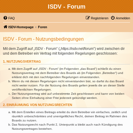
ISDV - Forum
FAQ
Registrieren
Anmelden
ISDV-Homepage
Foren
ISDV - Forum - Nutzungsbedingungen
Mit dem Zugriff auf „ISDV - Forum“ („https://isdv.net/forum“) wird zwischen dir
und dem Betreiber ein Vertrag mit folgenden Regelungen geschlossen:
1. NUTZUNGSVERTRAG
Mit dem Zugriff auf „ISDV - Forum“ (im Folgenden „das Board“) schließt du einen
Nutzungsvertrag mit dem Betreiber des Boards ab (im Folgenden „Betreiber“) und
erklärst dich mit den nachfolgenden Regelungen einverstanden.
Wenn du mit diesen Regelungen nicht einverstanden bist, so darfst du das Board
nicht weiter nutzen. Für die Nutzung des Boards gelten jeweils die an dieser Stelle
veröffentlichten Regelungen.
Der Nutzungsvertrag wird auf unbestimmte Zeit geschlossen und kann von beiden
Seiten ohne Einhaltung einer Frist jederzeit gekündigt werden.
2. EINRÄUMUNG VON NUTZUNGSRECHTEN
Mit dem Erstellen eines Beitrags erteilst du dem Betreiber ein einfaches, zeitlich und
räumlich unbeschränktes und unentgeltliches Recht, deinen Beitrag im Rahmen des
Boards zu nutzen.
Das Nutzungsrecht nach Punkt 2, Unterpunkt a bleibt auch nach Kündigung des
Nutzungsvertrages bestehen.