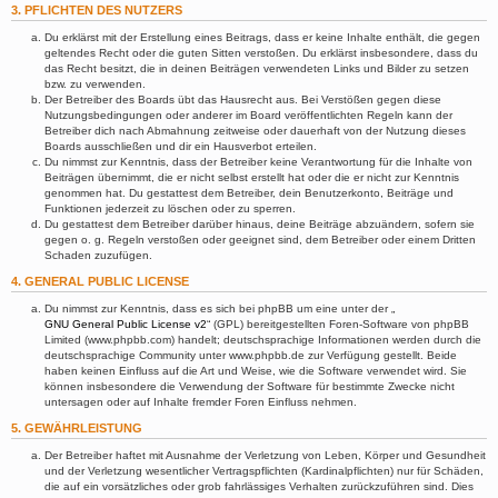
3. PFLICHTEN DES NUTZERS
Du erklärst mit der Erstellung eines Beitrags, dass er keine Inhalte enthält, die gegen
geltendes Recht oder die guten Sitten verstoßen. Du erklärst insbesondere, dass du
das Recht besitzt, die in deinen Beiträgen verwendeten Links und Bilder zu setzen
bzw. zu verwenden.
Der Betreiber des Boards übt das Hausrecht aus. Bei Verstößen gegen diese
Nutzungsbedingungen oder anderer im Board veröffentlichten Regeln kann der
Betreiber dich nach Abmahnung zeitweise oder dauerhaft von der Nutzung dieses
Boards ausschließen und dir ein Hausverbot erteilen.
Du nimmst zur Kenntnis, dass der Betreiber keine Verantwortung für die Inhalte von
Beiträgen übernimmt, die er nicht selbst erstellt hat oder die er nicht zur Kenntnis
genommen hat. Du gestattest dem Betreiber, dein Benutzerkonto, Beiträge und
Funktionen jederzeit zu löschen oder zu sperren.
Du gestattest dem Betreiber darüber hinaus, deine Beiträge abzuändern, sofern sie
gegen o. g. Regeln verstoßen oder geeignet sind, dem Betreiber oder einem Dritten
Schaden zuzufügen.
4. GENERAL PUBLIC LICENSE
Du nimmst zur Kenntnis, dass es sich bei phpBB um eine unter der „
GNU General Public License v2
“ (GPL) bereitgestellten Foren-Software von phpBB
Limited (www.phpbb.com) handelt; deutschsprachige Informationen werden durch die
deutschsprachige Community unter www.phpbb.de zur Verfügung gestellt. Beide
haben keinen Einfluss auf die Art und Weise, wie die Software verwendet wird. Sie
können insbesondere die Verwendung der Software für bestimmte Zwecke nicht
untersagen oder auf Inhalte fremder Foren Einfluss nehmen.
5. GEWÄHRLEISTUNG
Der Betreiber haftet mit Ausnahme der Verletzung von Leben, Körper und Gesundheit
und der Verletzung wesentlicher Vertragspflichten (Kardinalpflichten) nur für Schäden,
die auf ein vorsätzliches oder grob fahrlässiges Verhalten zurückzuführen sind. Dies