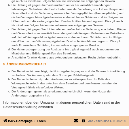
gilt auch für mittelbare Folgeschäden wie insbesondere entgangenen Gewinn.
Die Haftung ist gegenüber Verbrauchern außer bei vorsätzlichem oder grob
fahrlässigem Verhalten oder bei Schäden aus der Verletzung von Leben, Körper und
Gesundheit und der Verletzung wesentlicher Vertragspflichten (Kardinalpflichten) auf
die bei Vertragsschluss typischerweise vorhersehbaren Schäden und im übrigen der
Höhe nach auf die vertragstypischen Durchschnittsschäden begrenzt. Dies gilt auch
für mittelbare Folgeschäden wie insbesondere entgangenen Gewinn.
Die Haftung ist gegenüber Unternehmern außer bei der Verletzung von Leben, Körper
und Gesundheit oder vorsätzlichem oder grob fahrlässigem Verhalten des Betreibers
auf die bei Vertragsschluss typischerweise vorhersehbaren Schäden und im Übrigen
der Höhe nach auf die vertragstypischen Durchschnittsschäden begrenzt. Dies gilt
auch für mittelbare Schäden, insbesondere entgangenen Gewinn.
Die Haftungsbegrenzung der Absätze a bis c gilt sinngemäß auch zugunsten der
Mitarbeiter und Erfüllungsgehilfen des Betreibers.
Ansprüche für eine Haftung aus zwingendem nationalem Recht bleiben unberührt.
6. ÄNDERUNGSVORBEHALT
Der Betreiber ist berechtigt, die Nutzungsbedingungen und die Datenschutzerklärung
zu ändern. Die Änderung wird dem Nutzer per E-Mail mitgeteilt.
Der Nutzer ist berechtigt, den Änderungen zu widersprechen. Im Falle des
Widerspruchs erlischt das zwischen dem Betreiber und dem Nutzer bestehende
Vertragsverhältnis mit sofortiger Wirkung.
Die Änderungen gelten als anerkannt und verbindlich, wenn der Nutzer den
Änderungen zugestimmt hat.
Informationen über den Umgang mit deinen persönlichen Daten sind in der
Datenschutzerklärung enthalten.
ISDV-Homepage
Foren
Alle Zeiten sind
UTC+02:00