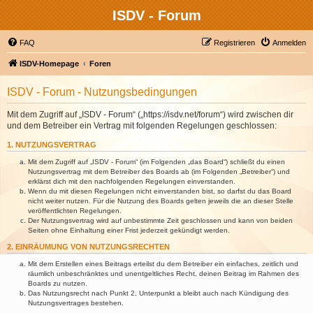
ISDV - Forum
FAQ
Registrieren
Anmelden
ISDV-Homepage
Foren
ISDV - Forum - Nutzungsbedingungen
Mit dem Zugriff auf „ISDV - Forum“ („https://isdv.net/forum“) wird zwischen dir
und dem Betreiber ein Vertrag mit folgenden Regelungen geschlossen:
1. NUTZUNGSVERTRAG
Mit dem Zugriff auf „ISDV - Forum“ (im Folgenden „das Board“) schließt du einen
Nutzungsvertrag mit dem Betreiber des Boards ab (im Folgenden „Betreiber“) und
erklärst dich mit den nachfolgenden Regelungen einverstanden.
Wenn du mit diesen Regelungen nicht einverstanden bist, so darfst du das Board
nicht weiter nutzen. Für die Nutzung des Boards gelten jeweils die an dieser Stelle
veröffentlichten Regelungen.
Der Nutzungsvertrag wird auf unbestimmte Zeit geschlossen und kann von beiden
Seiten ohne Einhaltung einer Frist jederzeit gekündigt werden.
2. EINRÄUMUNG VON NUTZUNGSRECHTEN
Mit dem Erstellen eines Beitrags erteilst du dem Betreiber ein einfaches, zeitlich und
räumlich unbeschränktes und unentgeltliches Recht, deinen Beitrag im Rahmen des
Boards zu nutzen.
Das Nutzungsrecht nach Punkt 2, Unterpunkt a bleibt auch nach Kündigung des
Nutzungsvertrages bestehen.