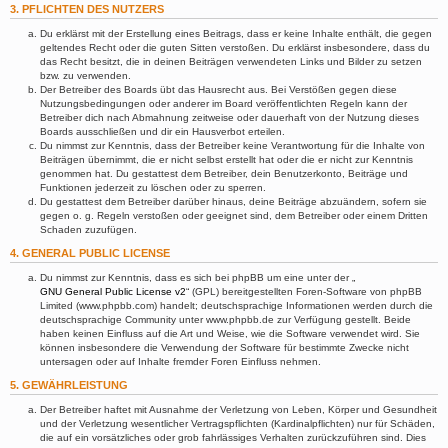
3. PFLICHTEN DES NUTZERS
Du erklärst mit der Erstellung eines Beitrags, dass er keine Inhalte enthält, die gegen
geltendes Recht oder die guten Sitten verstoßen. Du erklärst insbesondere, dass du
das Recht besitzt, die in deinen Beiträgen verwendeten Links und Bilder zu setzen
bzw. zu verwenden.
Der Betreiber des Boards übt das Hausrecht aus. Bei Verstößen gegen diese
Nutzungsbedingungen oder anderer im Board veröffentlichten Regeln kann der
Betreiber dich nach Abmahnung zeitweise oder dauerhaft von der Nutzung dieses
Boards ausschließen und dir ein Hausverbot erteilen.
Du nimmst zur Kenntnis, dass der Betreiber keine Verantwortung für die Inhalte von
Beiträgen übernimmt, die er nicht selbst erstellt hat oder die er nicht zur Kenntnis
genommen hat. Du gestattest dem Betreiber, dein Benutzerkonto, Beiträge und
Funktionen jederzeit zu löschen oder zu sperren.
Du gestattest dem Betreiber darüber hinaus, deine Beiträge abzuändern, sofern sie
gegen o. g. Regeln verstoßen oder geeignet sind, dem Betreiber oder einem Dritten
Schaden zuzufügen.
4. GENERAL PUBLIC LICENSE
Du nimmst zur Kenntnis, dass es sich bei phpBB um eine unter der „
GNU General Public License v2
“ (GPL) bereitgestellten Foren-Software von phpBB
Limited (www.phpbb.com) handelt; deutschsprachige Informationen werden durch die
deutschsprachige Community unter www.phpbb.de zur Verfügung gestellt. Beide
haben keinen Einfluss auf die Art und Weise, wie die Software verwendet wird. Sie
können insbesondere die Verwendung der Software für bestimmte Zwecke nicht
untersagen oder auf Inhalte fremder Foren Einfluss nehmen.
5. GEWÄHRLEISTUNG
Der Betreiber haftet mit Ausnahme der Verletzung von Leben, Körper und Gesundheit
und der Verletzung wesentlicher Vertragspflichten (Kardinalpflichten) nur für Schäden,
die auf ein vorsätzliches oder grob fahrlässiges Verhalten zurückzuführen sind. Dies