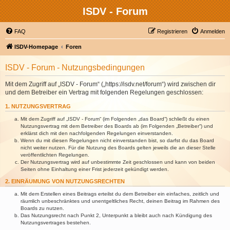
ISDV - Forum
FAQ
Registrieren
Anmelden
ISDV-Homepage
Foren
ISDV - Forum - Nutzungsbedingungen
Mit dem Zugriff auf „ISDV - Forum“ („https://isdv.net/forum“) wird zwischen dir
und dem Betreiber ein Vertrag mit folgenden Regelungen geschlossen:
1. NUTZUNGSVERTRAG
Mit dem Zugriff auf „ISDV - Forum“ (im Folgenden „das Board“) schließt du einen
Nutzungsvertrag mit dem Betreiber des Boards ab (im Folgenden „Betreiber“) und
erklärst dich mit den nachfolgenden Regelungen einverstanden.
Wenn du mit diesen Regelungen nicht einverstanden bist, so darfst du das Board
nicht weiter nutzen. Für die Nutzung des Boards gelten jeweils die an dieser Stelle
veröffentlichten Regelungen.
Der Nutzungsvertrag wird auf unbestimmte Zeit geschlossen und kann von beiden
Seiten ohne Einhaltung einer Frist jederzeit gekündigt werden.
2. EINRÄUMUNG VON NUTZUNGSRECHTEN
Mit dem Erstellen eines Beitrags erteilst du dem Betreiber ein einfaches, zeitlich und
räumlich unbeschränktes und unentgeltliches Recht, deinen Beitrag im Rahmen des
Boards zu nutzen.
Das Nutzungsrecht nach Punkt 2, Unterpunkt a bleibt auch nach Kündigung des
Nutzungsvertrages bestehen.