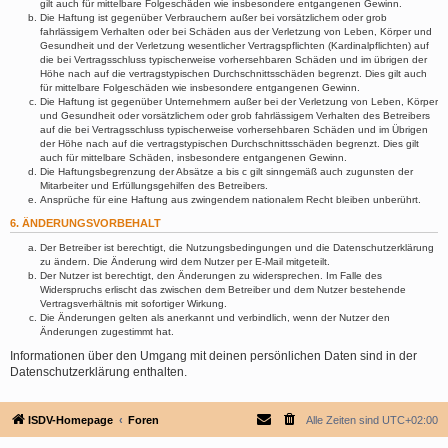
gilt auch für mittelbare Folgeschäden wie insbesondere entgangenen Gewinn.
Die Haftung ist gegenüber Verbrauchern außer bei vorsätzlichem oder grob
fahrlässigem Verhalten oder bei Schäden aus der Verletzung von Leben, Körper und
Gesundheit und der Verletzung wesentlicher Vertragspflichten (Kardinalpflichten) auf
die bei Vertragsschluss typischerweise vorhersehbaren Schäden und im übrigen der
Höhe nach auf die vertragstypischen Durchschnittsschäden begrenzt. Dies gilt auch
für mittelbare Folgeschäden wie insbesondere entgangenen Gewinn.
Die Haftung ist gegenüber Unternehmern außer bei der Verletzung von Leben, Körper
und Gesundheit oder vorsätzlichem oder grob fahrlässigem Verhalten des Betreibers
auf die bei Vertragsschluss typischerweise vorhersehbaren Schäden und im Übrigen
der Höhe nach auf die vertragstypischen Durchschnittsschäden begrenzt. Dies gilt
auch für mittelbare Schäden, insbesondere entgangenen Gewinn.
Die Haftungsbegrenzung der Absätze a bis c gilt sinngemäß auch zugunsten der
Mitarbeiter und Erfüllungsgehilfen des Betreibers.
Ansprüche für eine Haftung aus zwingendem nationalem Recht bleiben unberührt.
6. ÄNDERUNGSVORBEHALT
Der Betreiber ist berechtigt, die Nutzungsbedingungen und die Datenschutzerklärung
zu ändern. Die Änderung wird dem Nutzer per E-Mail mitgeteilt.
Der Nutzer ist berechtigt, den Änderungen zu widersprechen. Im Falle des
Widerspruchs erlischt das zwischen dem Betreiber und dem Nutzer bestehende
Vertragsverhältnis mit sofortiger Wirkung.
Die Änderungen gelten als anerkannt und verbindlich, wenn der Nutzer den
Änderungen zugestimmt hat.
Informationen über den Umgang mit deinen persönlichen Daten sind in der
Datenschutzerklärung enthalten.
ISDV-Homepage
Foren
Alle Zeiten sind
UTC+02:00