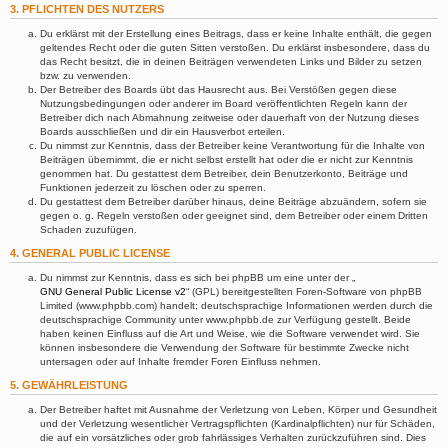
3. PFLICHTEN DES NUTZERS
Du erklärst mit der Erstellung eines Beitrags, dass er keine Inhalte enthält, die gegen
geltendes Recht oder die guten Sitten verstoßen. Du erklärst insbesondere, dass du
das Recht besitzt, die in deinen Beiträgen verwendeten Links und Bilder zu setzen
bzw. zu verwenden.
Der Betreiber des Boards übt das Hausrecht aus. Bei Verstößen gegen diese
Nutzungsbedingungen oder anderer im Board veröffentlichten Regeln kann der
Betreiber dich nach Abmahnung zeitweise oder dauerhaft von der Nutzung dieses
Boards ausschließen und dir ein Hausverbot erteilen.
Du nimmst zur Kenntnis, dass der Betreiber keine Verantwortung für die Inhalte von
Beiträgen übernimmt, die er nicht selbst erstellt hat oder die er nicht zur Kenntnis
genommen hat. Du gestattest dem Betreiber, dein Benutzerkonto, Beiträge und
Funktionen jederzeit zu löschen oder zu sperren.
Du gestattest dem Betreiber darüber hinaus, deine Beiträge abzuändern, sofern sie
gegen o. g. Regeln verstoßen oder geeignet sind, dem Betreiber oder einem Dritten
Schaden zuzufügen.
4. GENERAL PUBLIC LICENSE
Du nimmst zur Kenntnis, dass es sich bei phpBB um eine unter der „
GNU General Public License v2
“ (GPL) bereitgestellten Foren-Software von phpBB
Limited (www.phpbb.com) handelt; deutschsprachige Informationen werden durch die
deutschsprachige Community unter www.phpbb.de zur Verfügung gestellt. Beide
haben keinen Einfluss auf die Art und Weise, wie die Software verwendet wird. Sie
können insbesondere die Verwendung der Software für bestimmte Zwecke nicht
untersagen oder auf Inhalte fremder Foren Einfluss nehmen.
5. GEWÄHRLEISTUNG
Der Betreiber haftet mit Ausnahme der Verletzung von Leben, Körper und Gesundheit
und der Verletzung wesentlicher Vertragspflichten (Kardinalpflichten) nur für Schäden,
die auf ein vorsätzliches oder grob fahrlässiges Verhalten zurückzuführen sind. Dies