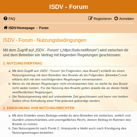
ISDV - Forum
FAQ
Registrieren
Anmelden
ISDV-Homepage
Foren
ISDV - Forum - Nutzungsbedingungen
Mit dem Zugriff auf „ISDV - Forum“ („https://isdv.net/forum“) wird zwischen dir
und dem Betreiber ein Vertrag mit folgenden Regelungen geschlossen:
1. NUTZUNGSVERTRAG
Mit dem Zugriff auf „ISDV - Forum“ (im Folgenden „das Board“) schließt du einen
Nutzungsvertrag mit dem Betreiber des Boards ab (im Folgenden „Betreiber“) und
erklärst dich mit den nachfolgenden Regelungen einverstanden.
Wenn du mit diesen Regelungen nicht einverstanden bist, so darfst du das Board
nicht weiter nutzen. Für die Nutzung des Boards gelten jeweils die an dieser Stelle
veröffentlichten Regelungen.
Der Nutzungsvertrag wird auf unbestimmte Zeit geschlossen und kann von beiden
Seiten ohne Einhaltung einer Frist jederzeit gekündigt werden.
2. EINRÄUMUNG VON NUTZUNGSRECHTEN
Mit dem Erstellen eines Beitrags erteilst du dem Betreiber ein einfaches, zeitlich und
räumlich unbeschränktes und unentgeltliches Recht, deinen Beitrag im Rahmen des
Boards zu nutzen.
Das Nutzungsrecht nach Punkt 2, Unterpunkt a bleibt auch nach Kündigung des
Nutzungsvertrages bestehen.