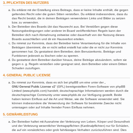
3. PFLICHTEN DES NUTZERS
Du erklärst mit der Erstellung eines Beitrags, dass er keine Inhalte enthält, die gegen
geltendes Recht oder die guten Sitten verstoßen. Du erklärst insbesondere, dass du
das Recht besitzt, die in deinen Beiträgen verwendeten Links und Bilder zu setzen
bzw. zu verwenden.
Der Betreiber des Boards übt das Hausrecht aus. Bei Verstößen gegen diese
Nutzungsbedingungen oder anderer im Board veröffentlichten Regeln kann der
Betreiber dich nach Abmahnung zeitweise oder dauerhaft von der Nutzung dieses
Boards ausschließen und dir ein Hausverbot erteilen.
Du nimmst zur Kenntnis, dass der Betreiber keine Verantwortung für die Inhalte von
Beiträgen übernimmt, die er nicht selbst erstellt hat oder die er nicht zur Kenntnis
genommen hat. Du gestattest dem Betreiber, dein Benutzerkonto, Beiträge und
Funktionen jederzeit zu löschen oder zu sperren.
Du gestattest dem Betreiber darüber hinaus, deine Beiträge abzuändern, sofern sie
gegen o. g. Regeln verstoßen oder geeignet sind, dem Betreiber oder einem Dritten
Schaden zuzufügen.
4. GENERAL PUBLIC LICENSE
Du nimmst zur Kenntnis, dass es sich bei phpBB um eine unter der „
GNU General Public License v2
“ (GPL) bereitgestellten Foren-Software von phpBB
Limited (www.phpbb.com) handelt; deutschsprachige Informationen werden durch die
deutschsprachige Community unter www.phpbb.de zur Verfügung gestellt. Beide
haben keinen Einfluss auf die Art und Weise, wie die Software verwendet wird. Sie
können insbesondere die Verwendung der Software für bestimmte Zwecke nicht
untersagen oder auf Inhalte fremder Foren Einfluss nehmen.
5. GEWÄHRLEISTUNG
Der Betreiber haftet mit Ausnahme der Verletzung von Leben, Körper und Gesundheit
und der Verletzung wesentlicher Vertragspflichten (Kardinalpflichten) nur für Schäden,
die auf ein vorsätzliches oder grob fahrlässiges Verhalten zurückzuführen sind. Dies