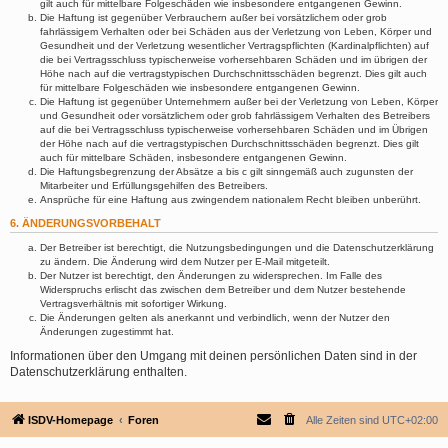
gilt auch für mittelbare Folgeschäden wie insbesondere entgangenen Gewinn.
Die Haftung ist gegenüber Verbrauchern außer bei vorsätzlichem oder grob
fahrlässigem Verhalten oder bei Schäden aus der Verletzung von Leben, Körper und
Gesundheit und der Verletzung wesentlicher Vertragspflichten (Kardinalpflichten) auf
die bei Vertragsschluss typischerweise vorhersehbaren Schäden und im übrigen der
Höhe nach auf die vertragstypischen Durchschnittsschäden begrenzt. Dies gilt auch
für mittelbare Folgeschäden wie insbesondere entgangenen Gewinn.
Die Haftung ist gegenüber Unternehmern außer bei der Verletzung von Leben, Körper
und Gesundheit oder vorsätzlichem oder grob fahrlässigem Verhalten des Betreibers
auf die bei Vertragsschluss typischerweise vorhersehbaren Schäden und im Übrigen
der Höhe nach auf die vertragstypischen Durchschnittsschäden begrenzt. Dies gilt
auch für mittelbare Schäden, insbesondere entgangenen Gewinn.
Die Haftungsbegrenzung der Absätze a bis c gilt sinngemäß auch zugunsten der
Mitarbeiter und Erfüllungsgehilfen des Betreibers.
Ansprüche für eine Haftung aus zwingendem nationalem Recht bleiben unberührt.
6. ÄNDERUNGSVORBEHALT
Der Betreiber ist berechtigt, die Nutzungsbedingungen und die Datenschutzerklärung
zu ändern. Die Änderung wird dem Nutzer per E-Mail mitgeteilt.
Der Nutzer ist berechtigt, den Änderungen zu widersprechen. Im Falle des
Widerspruchs erlischt das zwischen dem Betreiber und dem Nutzer bestehende
Vertragsverhältnis mit sofortiger Wirkung.
Die Änderungen gelten als anerkannt und verbindlich, wenn der Nutzer den
Änderungen zugestimmt hat.
Informationen über den Umgang mit deinen persönlichen Daten sind in der
Datenschutzerklärung enthalten.
ISDV-Homepage
Foren
Alle Zeiten sind
UTC+02:00