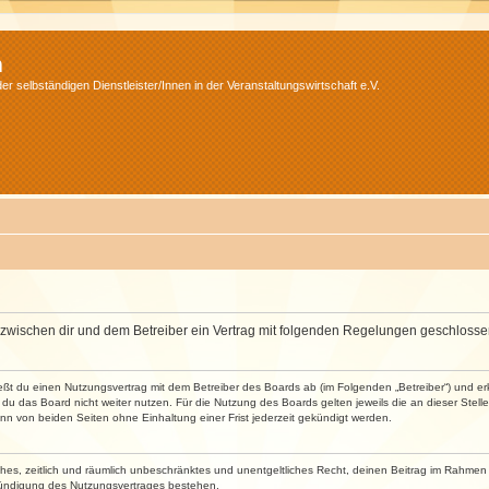
m
r selbständigen Dienstleister/Innen in der Veranstaltungswirtschaft e.V.
wird zwischen dir und dem Betreiber ein Vertrag mit folgenden Regelungen geschlosse
ließt du einen Nutzungsvertrag mit dem Betreiber des Boards ab (im Folgenden „Betreiber“) und 
du das Board nicht weiter nutzen. Für die Nutzung des Boards gelten jeweils die an dieser Stell
n von beiden Seiten ohne Einhaltung einer Frist jederzeit gekündigt werden.
faches, zeitlich und räumlich unbeschränktes und unentgeltliches Recht, deinen Beitrag im Rahme
Kündigung des Nutzungsvertrages bestehen.