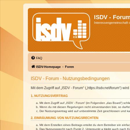
ISDV - Foru
Interessengemeinschaft de
FAQ
ISDV-Homepage
Foren
ISDV - Forum - Nutzungsbedingungen
Mit dem Zugriff auf „ISDV - Forum“ („https://isdv.net/forum“) 
1. NUTZUNGSVERTRAG
Mit dem Zugriff auf „ISDV - Forum“ (im Folgenden „das Board“) sch
Wenn du mit diesen Regelungen nicht einverstanden bist, so darfst 
Der Nutzungsvertrag wird auf unbestimmte Zeit geschlossen und kan
2. EINRÄUMUNG VON NUTZUNGSRECHTEN
Mit dem Erstellen eines Beitrags erteilst du dem Betreiber ein ein
Das Nutzungsrecht nach Punkt 2, Unterpunkt a bleibt auch nach 