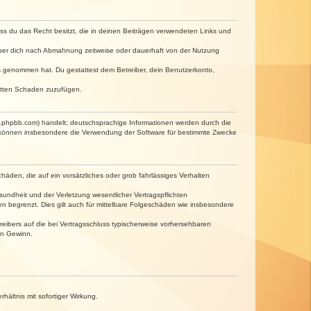
dass du das Recht besitzt, die in deinen Beiträgen verwendeten Links und
iber dich nach Abmahnung zeitweise oder dauerhaft von der Nutzung
tnis genommen hat. Du gestattest dem Betreiber, dein Benutzerkonto,
ritten Schaden zuzufügen.
w.phpbb.com) handelt; deutschsprachige Informationen werden durch die
e können insbesondere die Verwendung der Software für bestimmte Zwecke
häden, die auf ein vorsätzliches oder grob fahrlässiges Verhalten
undheit und der Verletzung wesentlicher Vertragspflichten
n begrenzt. Dies gilt auch für mittelbare Folgeschäden wie insbesondere
eibers auf die bei Vertragsschluss typischerweise vorhersehbaren
en Gewinn.
ältnis mit sofortiger Wirkung.