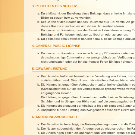
3. PFLICHTEN DES NUTZERS
Du erklärst mit der Erstellung eines Beitrags, dass er keine Inhalt
Bilder zu setzen bzw. zu verwenden.
Der Betreiber des Boards übt das Hausrecht aus. Bei Verstößen g
dieses Boards ausschließen und dir ein Hausverbot erteilen.
Du nimmst zur Kenntnis, dass der Betreiber keine Verantwortung für 
Beiträge und Funktionen jederzeit zu löschen oder zu sperren.
Du gestattest dem Betreiber darüber hinaus, deine Beiträge abzuä
4. GENERAL PUBLIC LICENSE
Du nimmst zur Kenntnis, dass es sich bei phpBB um eine unter der 
deutschsprachige Community unter www.phpbb.de zur Verfügung gest
nicht untersagen oder auf Inhalte fremder Foren Einfluss nehmen.
5. GEWÄHRLEISTUNG
Der Betreiber haftet mit Ausnahme der Verletzung von Leben, Körper
zurückzuführen sind. Dies gilt auch für mittelbare Folgeschäden 
Die Haftung ist gegenüber Verbrauchern außer bei vorsätzlichem o
(Kardinalpflichten) auf die bei Vertragsschluss typischerweise vo
entgangenen Gewinn.
Die Haftung ist gegenüber Unternehmern außer bei der Verletzung 
Schäden und im Übrigen der Höhe nach auf die vertragstypischen 
Die Haftungsbegrenzung der Absätze a bis c gilt sinngemäß auch zu
Ansprüche für eine Haftung aus zwingendem nationalem Recht blei
6. ÄNDERUNGSVORBEHALT
Der Betreiber ist berechtigt, die Nutzungsbedingungen und die Dat
Der Nutzer ist berechtigt, den Änderungen zu widersprechen. Im Fa
Die Änderungen gelten als anerkannt und verbindlich, wenn der N