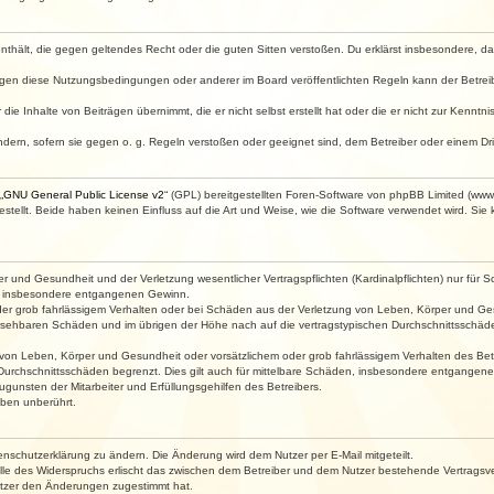
e enthält, die gegen geltendes Recht oder die guten Sitten verstoßen. Du erklärst insbesondere, 
egen diese Nutzungsbedingungen oder anderer im Board veröffentlichten Regeln kann der Betre
die Inhalte von Beiträgen übernimmt, die er nicht selbst erstellt hat oder die er nicht zur Kenn
ndern, sofern sie gegen o. g. Regeln verstoßen oder geeignet sind, dem Betreiber oder einem D
„
GNU General Public License v2
“ (GPL) bereitgestellten Foren-Software von phpBB Limited (ww
ellt. Beide haben keinen Einfluss auf die Art und Weise, wie die Software verwendet wird. Si
 und Gesundheit und der Verletzung wesentlicher Vertragspflichten (Kardinalpflichten) nur für Sc
wie insbesondere entgangenen Gewinn.
der grob fahrlässigem Verhalten oder bei Schäden aus der Verletzung von Leben, Körper und Ges
rhersehbaren Schäden und im übrigen der Höhe nach auf die vertragstypischen Durchschnittsschäde
von Leben, Körper und Gesundheit oder vorsätzlichem oder grob fahrlässigem Verhalten des Betr
Durchschnittsschäden begrenzt. Dies gilt auch für mittelbare Schäden, insbesondere entgangen
gunsten der Mitarbeiter und Erfüllungsgehilfen des Betreibers.
ben unberührt.
enschutzerklärung zu ändern. Die Änderung wird dem Nutzer per E-Mail mitgeteilt.
lle des Widerspruchs erlischt das zwischen dem Betreiber und dem Nutzer bestehende Vertragsverh
utzer den Änderungen zugestimmt hat.