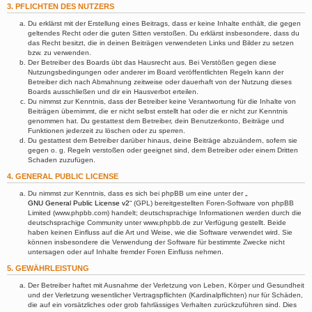
3. PFLICHTEN DES NUTZERS
Du erklärst mit der Erstellung eines Beitrags, dass er keine Inhalte enthält, die gegen
geltendes Recht oder die guten Sitten verstoßen. Du erklärst insbesondere, dass du
das Recht besitzt, die in deinen Beiträgen verwendeten Links und Bilder zu setzen
bzw. zu verwenden.
Der Betreiber des Boards übt das Hausrecht aus. Bei Verstößen gegen diese
Nutzungsbedingungen oder anderer im Board veröffentlichten Regeln kann der
Betreiber dich nach Abmahnung zeitweise oder dauerhaft von der Nutzung dieses
Boards ausschließen und dir ein Hausverbot erteilen.
Du nimmst zur Kenntnis, dass der Betreiber keine Verantwortung für die Inhalte von
Beiträgen übernimmt, die er nicht selbst erstellt hat oder die er nicht zur Kenntnis
genommen hat. Du gestattest dem Betreiber, dein Benutzerkonto, Beiträge und
Funktionen jederzeit zu löschen oder zu sperren.
Du gestattest dem Betreiber darüber hinaus, deine Beiträge abzuändern, sofern sie
gegen o. g. Regeln verstoßen oder geeignet sind, dem Betreiber oder einem Dritten
Schaden zuzufügen.
4. GENERAL PUBLIC LICENSE
Du nimmst zur Kenntnis, dass es sich bei phpBB um eine unter der „
GNU General Public License v2
“ (GPL) bereitgestellten Foren-Software von phpBB
Limited (www.phpbb.com) handelt; deutschsprachige Informationen werden durch die
deutschsprachige Community unter www.phpbb.de zur Verfügung gestellt. Beide
haben keinen Einfluss auf die Art und Weise, wie die Software verwendet wird. Sie
können insbesondere die Verwendung der Software für bestimmte Zwecke nicht
untersagen oder auf Inhalte fremder Foren Einfluss nehmen.
5. GEWÄHRLEISTUNG
Der Betreiber haftet mit Ausnahme der Verletzung von Leben, Körper und Gesundheit
und der Verletzung wesentlicher Vertragspflichten (Kardinalpflichten) nur für Schäden,
die auf ein vorsätzliches oder grob fahrlässiges Verhalten zurückzuführen sind. Dies