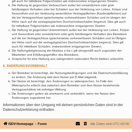
gilt auch für mittelbare Folgeschäden wie insbesondere entgangenen Gewinn.
Die Haftung ist gegenüber Verbrauchern außer bei vorsätzlichem oder grob
fahrlässigem Verhalten oder bei Schäden aus der Verletzung von Leben, Körper und
Gesundheit und der Verletzung wesentlicher Vertragspflichten (Kardinalpflichten) auf
die bei Vertragsschluss typischerweise vorhersehbaren Schäden und im übrigen der
Höhe nach auf die vertragstypischen Durchschnittsschäden begrenzt. Dies gilt auch
für mittelbare Folgeschäden wie insbesondere entgangenen Gewinn.
Die Haftung ist gegenüber Unternehmern außer bei der Verletzung von Leben, Körper
und Gesundheit oder vorsätzlichem oder grob fahrlässigem Verhalten des Betreibers
auf die bei Vertragsschluss typischerweise vorhersehbaren Schäden und im Übrigen
der Höhe nach auf die vertragstypischen Durchschnittsschäden begrenzt. Dies gilt
auch für mittelbare Schäden, insbesondere entgangenen Gewinn.
Die Haftungsbegrenzung der Absätze a bis c gilt sinngemäß auch zugunsten der
Mitarbeiter und Erfüllungsgehilfen des Betreibers.
Ansprüche für eine Haftung aus zwingendem nationalem Recht bleiben unberührt.
6. ÄNDERUNGSVORBEHALT
Der Betreiber ist berechtigt, die Nutzungsbedingungen und die Datenschutzerklärung
zu ändern. Die Änderung wird dem Nutzer per E-Mail mitgeteilt.
Der Nutzer ist berechtigt, den Änderungen zu widersprechen. Im Falle des
Widerspruchs erlischt das zwischen dem Betreiber und dem Nutzer bestehende
Vertragsverhältnis mit sofortiger Wirkung.
Die Änderungen gelten als anerkannt und verbindlich, wenn der Nutzer den
Änderungen zugestimmt hat.
Informationen über den Umgang mit deinen persönlichen Daten sind in der
Datenschutzerklärung enthalten.
ISDV-Homepage
Foren
Alle Zeiten sind
UTC+02:00