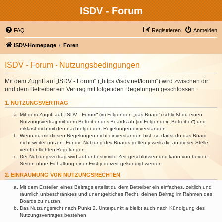
ISDV - Forum
FAQ
Registrieren
Anmelden
ISDV-Homepage
Foren
ISDV - Forum - Nutzungsbedingungen
Mit dem Zugriff auf „ISDV - Forum“ („https://isdv.net/forum“) wird zwischen dir
und dem Betreiber ein Vertrag mit folgenden Regelungen geschlossen:
1. NUTZUNGSVERTRAG
Mit dem Zugriff auf „ISDV - Forum“ (im Folgenden „das Board“) schließt du einen
Nutzungsvertrag mit dem Betreiber des Boards ab (im Folgenden „Betreiber“) und
erklärst dich mit den nachfolgenden Regelungen einverstanden.
Wenn du mit diesen Regelungen nicht einverstanden bist, so darfst du das Board
nicht weiter nutzen. Für die Nutzung des Boards gelten jeweils die an dieser Stelle
veröffentlichten Regelungen.
Der Nutzungsvertrag wird auf unbestimmte Zeit geschlossen und kann von beiden
Seiten ohne Einhaltung einer Frist jederzeit gekündigt werden.
2. EINRÄUMUNG VON NUTZUNGSRECHTEN
Mit dem Erstellen eines Beitrags erteilst du dem Betreiber ein einfaches, zeitlich und
räumlich unbeschränktes und unentgeltliches Recht, deinen Beitrag im Rahmen des
Boards zu nutzen.
Das Nutzungsrecht nach Punkt 2, Unterpunkt a bleibt auch nach Kündigung des
Nutzungsvertrages bestehen.