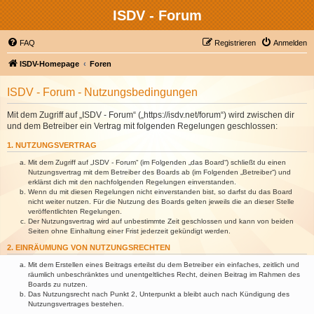
ISDV - Forum
FAQ
Registrieren
Anmelden
ISDV-Homepage
Foren
ISDV - Forum - Nutzungsbedingungen
Mit dem Zugriff auf „ISDV - Forum“ („https://isdv.net/forum“) wird zwischen dir
und dem Betreiber ein Vertrag mit folgenden Regelungen geschlossen:
1. NUTZUNGSVERTRAG
Mit dem Zugriff auf „ISDV - Forum“ (im Folgenden „das Board“) schließt du einen
Nutzungsvertrag mit dem Betreiber des Boards ab (im Folgenden „Betreiber“) und
erklärst dich mit den nachfolgenden Regelungen einverstanden.
Wenn du mit diesen Regelungen nicht einverstanden bist, so darfst du das Board
nicht weiter nutzen. Für die Nutzung des Boards gelten jeweils die an dieser Stelle
veröffentlichten Regelungen.
Der Nutzungsvertrag wird auf unbestimmte Zeit geschlossen und kann von beiden
Seiten ohne Einhaltung einer Frist jederzeit gekündigt werden.
2. EINRÄUMUNG VON NUTZUNGSRECHTEN
Mit dem Erstellen eines Beitrags erteilst du dem Betreiber ein einfaches, zeitlich und
räumlich unbeschränktes und unentgeltliches Recht, deinen Beitrag im Rahmen des
Boards zu nutzen.
Das Nutzungsrecht nach Punkt 2, Unterpunkt a bleibt auch nach Kündigung des
Nutzungsvertrages bestehen.