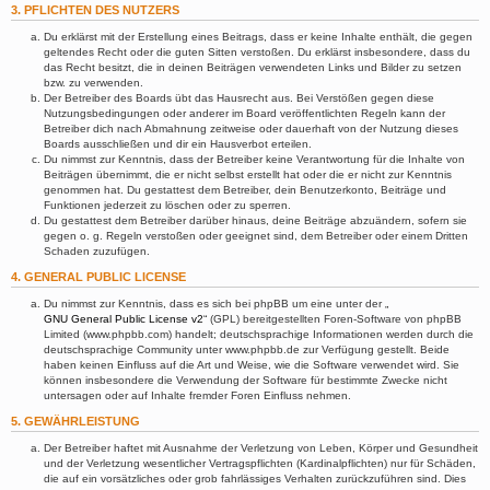
3. PFLICHTEN DES NUTZERS
Du erklärst mit der Erstellung eines Beitrags, dass er keine Inhalte enthält, die gegen
geltendes Recht oder die guten Sitten verstoßen. Du erklärst insbesondere, dass du
das Recht besitzt, die in deinen Beiträgen verwendeten Links und Bilder zu setzen
bzw. zu verwenden.
Der Betreiber des Boards übt das Hausrecht aus. Bei Verstößen gegen diese
Nutzungsbedingungen oder anderer im Board veröffentlichten Regeln kann der
Betreiber dich nach Abmahnung zeitweise oder dauerhaft von der Nutzung dieses
Boards ausschließen und dir ein Hausverbot erteilen.
Du nimmst zur Kenntnis, dass der Betreiber keine Verantwortung für die Inhalte von
Beiträgen übernimmt, die er nicht selbst erstellt hat oder die er nicht zur Kenntnis
genommen hat. Du gestattest dem Betreiber, dein Benutzerkonto, Beiträge und
Funktionen jederzeit zu löschen oder zu sperren.
Du gestattest dem Betreiber darüber hinaus, deine Beiträge abzuändern, sofern sie
gegen o. g. Regeln verstoßen oder geeignet sind, dem Betreiber oder einem Dritten
Schaden zuzufügen.
4. GENERAL PUBLIC LICENSE
Du nimmst zur Kenntnis, dass es sich bei phpBB um eine unter der „
GNU General Public License v2
“ (GPL) bereitgestellten Foren-Software von phpBB
Limited (www.phpbb.com) handelt; deutschsprachige Informationen werden durch die
deutschsprachige Community unter www.phpbb.de zur Verfügung gestellt. Beide
haben keinen Einfluss auf die Art und Weise, wie die Software verwendet wird. Sie
können insbesondere die Verwendung der Software für bestimmte Zwecke nicht
untersagen oder auf Inhalte fremder Foren Einfluss nehmen.
5. GEWÄHRLEISTUNG
Der Betreiber haftet mit Ausnahme der Verletzung von Leben, Körper und Gesundheit
und der Verletzung wesentlicher Vertragspflichten (Kardinalpflichten) nur für Schäden,
die auf ein vorsätzliches oder grob fahrlässiges Verhalten zurückzuführen sind. Dies