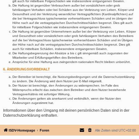
gilt auch für mittelbare Folgeschäden wie insbesondere entgangenen Gewinn.
Die Haftung ist gegenüber Verbrauchern außer bei vorsätzlichem oder grob
fahrlässigem Verhalten oder bei Schäden aus der Verletzung von Leben, Körper und
Gesundheit und der Verletzung wesentlicher Vertragspflichten (Kardinalpflichten) auf
die bei Vertragsschluss typischerweise vorhersehbaren Schäden und im übrigen der
Höhe nach auf die vertragstypischen Durchschnittsschäden begrenzt. Dies gilt auch
für mittelbare Folgeschäden wie insbesondere entgangenen Gewinn.
Die Haftung ist gegenüber Unternehmern außer bei der Verletzung von Leben, Körper
und Gesundheit oder vorsätzlichem oder grob fahrlässigem Verhalten des Betreibers
auf die bei Vertragsschluss typischerweise vorhersehbaren Schäden und im Übrigen
der Höhe nach auf die vertragstypischen Durchschnittsschäden begrenzt. Dies gilt
auch für mittelbare Schäden, insbesondere entgangenen Gewinn.
Die Haftungsbegrenzung der Absätze a bis c gilt sinngemäß auch zugunsten der
Mitarbeiter und Erfüllungsgehilfen des Betreibers.
Ansprüche für eine Haftung aus zwingendem nationalem Recht bleiben unberührt.
6. ÄNDERUNGSVORBEHALT
Der Betreiber ist berechtigt, die Nutzungsbedingungen und die Datenschutzerklärung
zu ändern. Die Änderung wird dem Nutzer per E-Mail mitgeteilt.
Der Nutzer ist berechtigt, den Änderungen zu widersprechen. Im Falle des
Widerspruchs erlischt das zwischen dem Betreiber und dem Nutzer bestehende
Vertragsverhältnis mit sofortiger Wirkung.
Die Änderungen gelten als anerkannt und verbindlich, wenn der Nutzer den
Änderungen zugestimmt hat.
Informationen über den Umgang mit deinen persönlichen Daten sind in der
Datenschutzerklärung enthalten.
ISDV-Homepage
Foren
Alle Zeiten sind
UTC+02:00