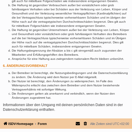
gilt auch für mittelbare Folgeschäden wie insbesondere entgangenen Gewinn.
Die Haftung ist gegenüber Verbrauchern außer bei vorsätzlichem oder grob
fahrlässigem Verhalten oder bei Schäden aus der Verletzung von Leben, Körper und
Gesundheit und der Verletzung wesentlicher Vertragspflichten (Kardinalpflichten) auf
die bei Vertragsschluss typischerweise vorhersehbaren Schäden und im übrigen der
Höhe nach auf die vertragstypischen Durchschnittsschäden begrenzt. Dies gilt auch
für mittelbare Folgeschäden wie insbesondere entgangenen Gewinn.
Die Haftung ist gegenüber Unternehmern außer bei der Verletzung von Leben, Körper
und Gesundheit oder vorsätzlichem oder grob fahrlässigem Verhalten des Betreibers
auf die bei Vertragsschluss typischerweise vorhersehbaren Schäden und im Übrigen
der Höhe nach auf die vertragstypischen Durchschnittsschäden begrenzt. Dies gilt
auch für mittelbare Schäden, insbesondere entgangenen Gewinn.
Die Haftungsbegrenzung der Absätze a bis c gilt sinngemäß auch zugunsten der
Mitarbeiter und Erfüllungsgehilfen des Betreibers.
Ansprüche für eine Haftung aus zwingendem nationalem Recht bleiben unberührt.
6. ÄNDERUNGSVORBEHALT
Der Betreiber ist berechtigt, die Nutzungsbedingungen und die Datenschutzerklärung
zu ändern. Die Änderung wird dem Nutzer per E-Mail mitgeteilt.
Der Nutzer ist berechtigt, den Änderungen zu widersprechen. Im Falle des
Widerspruchs erlischt das zwischen dem Betreiber und dem Nutzer bestehende
Vertragsverhältnis mit sofortiger Wirkung.
Die Änderungen gelten als anerkannt und verbindlich, wenn der Nutzer den
Änderungen zugestimmt hat.
Informationen über den Umgang mit deinen persönlichen Daten sind in der
Datenschutzerklärung enthalten.
ISDV-Homepage
Foren
Alle Zeiten sind
UTC+02:00