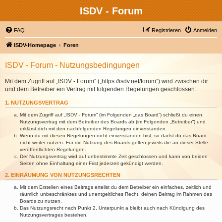
ISDV - Forum
FAQ
Registrieren
Anmelden
ISDV-Homepage
Foren
ISDV - Forum - Nutzungsbedingungen
Mit dem Zugriff auf „ISDV - Forum“ („https://isdv.net/forum“) wird zwischen dir
und dem Betreiber ein Vertrag mit folgenden Regelungen geschlossen:
1. NUTZUNGSVERTRAG
Mit dem Zugriff auf „ISDV - Forum“ (im Folgenden „das Board“) schließt du einen
Nutzungsvertrag mit dem Betreiber des Boards ab (im Folgenden „Betreiber“) und
erklärst dich mit den nachfolgenden Regelungen einverstanden.
Wenn du mit diesen Regelungen nicht einverstanden bist, so darfst du das Board
nicht weiter nutzen. Für die Nutzung des Boards gelten jeweils die an dieser Stelle
veröffentlichten Regelungen.
Der Nutzungsvertrag wird auf unbestimmte Zeit geschlossen und kann von beiden
Seiten ohne Einhaltung einer Frist jederzeit gekündigt werden.
2. EINRÄUMUNG VON NUTZUNGSRECHTEN
Mit dem Erstellen eines Beitrags erteilst du dem Betreiber ein einfaches, zeitlich und
räumlich unbeschränktes und unentgeltliches Recht, deinen Beitrag im Rahmen des
Boards zu nutzen.
Das Nutzungsrecht nach Punkt 2, Unterpunkt a bleibt auch nach Kündigung des
Nutzungsvertrages bestehen.