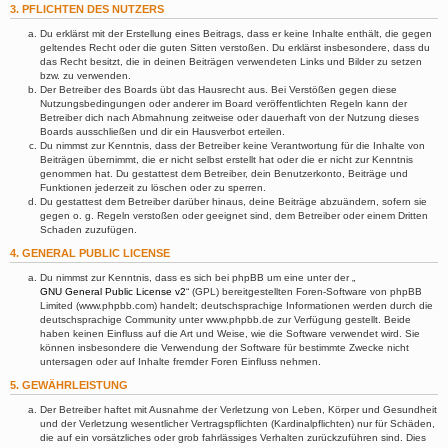
3. PFLICHTEN DES NUTZERS
Du erklärst mit der Erstellung eines Beitrags, dass er keine Inhalte enthält, die gegen
geltendes Recht oder die guten Sitten verstoßen. Du erklärst insbesondere, dass du
das Recht besitzt, die in deinen Beiträgen verwendeten Links und Bilder zu setzen
bzw. zu verwenden.
Der Betreiber des Boards übt das Hausrecht aus. Bei Verstößen gegen diese
Nutzungsbedingungen oder anderer im Board veröffentlichten Regeln kann der
Betreiber dich nach Abmahnung zeitweise oder dauerhaft von der Nutzung dieses
Boards ausschließen und dir ein Hausverbot erteilen.
Du nimmst zur Kenntnis, dass der Betreiber keine Verantwortung für die Inhalte von
Beiträgen übernimmt, die er nicht selbst erstellt hat oder die er nicht zur Kenntnis
genommen hat. Du gestattest dem Betreiber, dein Benutzerkonto, Beiträge und
Funktionen jederzeit zu löschen oder zu sperren.
Du gestattest dem Betreiber darüber hinaus, deine Beiträge abzuändern, sofern sie
gegen o. g. Regeln verstoßen oder geeignet sind, dem Betreiber oder einem Dritten
Schaden zuzufügen.
4. GENERAL PUBLIC LICENSE
Du nimmst zur Kenntnis, dass es sich bei phpBB um eine unter der „
GNU General Public License v2
“ (GPL) bereitgestellten Foren-Software von phpBB
Limited (www.phpbb.com) handelt; deutschsprachige Informationen werden durch die
deutschsprachige Community unter www.phpbb.de zur Verfügung gestellt. Beide
haben keinen Einfluss auf die Art und Weise, wie die Software verwendet wird. Sie
können insbesondere die Verwendung der Software für bestimmte Zwecke nicht
untersagen oder auf Inhalte fremder Foren Einfluss nehmen.
5. GEWÄHRLEISTUNG
Der Betreiber haftet mit Ausnahme der Verletzung von Leben, Körper und Gesundheit
und der Verletzung wesentlicher Vertragspflichten (Kardinalpflichten) nur für Schäden,
die auf ein vorsätzliches oder grob fahrlässiges Verhalten zurückzuführen sind. Dies