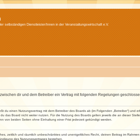
m
r selbständigen Dienstleister/Innen in der Veranstaltungswirtschaft e.V.
wird zwischen dir und dem Betreiber ein Vertrag mit folgenden Regelungen geschlosse
ließt du einen Nutzungsvertrag mit dem Betreiber des Boards ab (im Folgenden „Betreiber“) und 
du das Board nicht weiter nutzen. Für die Nutzung des Boards gelten jeweils die an dieser Stell
n von beiden Seiten ohne Einhaltung einer Frist jederzeit gekündigt werden.
faches, zeitlich und räumlich unbeschränktes und unentgeltliches Recht, deinen Beitrag im Rahme
Kündigung des Nutzungsvertrages bestehen.