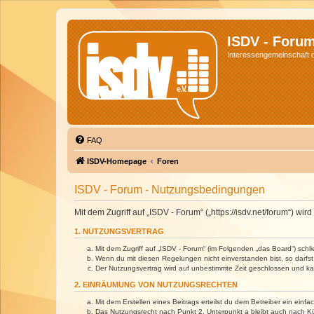
ISDV - Foru
Interessengemeinschaft de
FAQ
ISDV-Homepage
Foren
ISDV - Forum - Nutzungsbedingungen
Mit dem Zugriff auf „ISDV - Forum“ („https://isdv.net/forum“) 
1. NUTZUNGSVERTRAG
Mit dem Zugriff auf „ISDV - Forum“ (im Folgenden „das Board“) sch
Wenn du mit diesen Regelungen nicht einverstanden bist, so darfst 
Der Nutzungsvertrag wird auf unbestimmte Zeit geschlossen und kan
2. EINRÄUMUNG VON NUTZUNGSRECHTEN
Mit dem Erstellen eines Beitrags erteilst du dem Betreiber ein ein
Das Nutzungsrecht nach Punkt 2, Unterpunkt a bleibt auch nach 