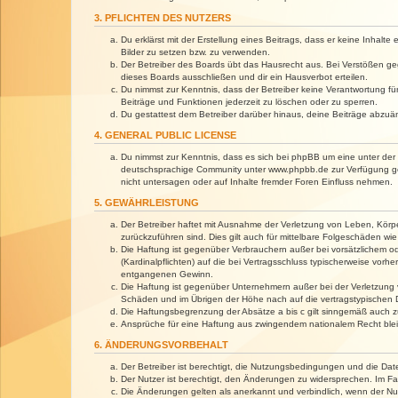
3. PFLICHTEN DES NUTZERS
Du erklärst mit der Erstellung eines Beitrags, dass er keine Inhalt
Bilder zu setzen bzw. zu verwenden.
Der Betreiber des Boards übt das Hausrecht aus. Bei Verstößen g
dieses Boards ausschließen und dir ein Hausverbot erteilen.
Du nimmst zur Kenntnis, dass der Betreiber keine Verantwortung für 
Beiträge und Funktionen jederzeit zu löschen oder zu sperren.
Du gestattest dem Betreiber darüber hinaus, deine Beiträge abzuä
4. GENERAL PUBLIC LICENSE
Du nimmst zur Kenntnis, dass es sich bei phpBB um eine unter der 
deutschsprachige Community unter www.phpbb.de zur Verfügung gest
nicht untersagen oder auf Inhalte fremder Foren Einfluss nehmen.
5. GEWÄHRLEISTUNG
Der Betreiber haftet mit Ausnahme der Verletzung von Leben, Körper
zurückzuführen sind. Dies gilt auch für mittelbare Folgeschäden 
Die Haftung ist gegenüber Verbrauchern außer bei vorsätzlichem o
(Kardinalpflichten) auf die bei Vertragsschluss typischerweise vo
entgangenen Gewinn.
Die Haftung ist gegenüber Unternehmern außer bei der Verletzung 
Schäden und im Übrigen der Höhe nach auf die vertragstypischen 
Die Haftungsbegrenzung der Absätze a bis c gilt sinngemäß auch zu
Ansprüche für eine Haftung aus zwingendem nationalem Recht blei
6. ÄNDERUNGSVORBEHALT
Der Betreiber ist berechtigt, die Nutzungsbedingungen und die Dat
Der Nutzer ist berechtigt, den Änderungen zu widersprechen. Im Fa
Die Änderungen gelten als anerkannt und verbindlich, wenn der N