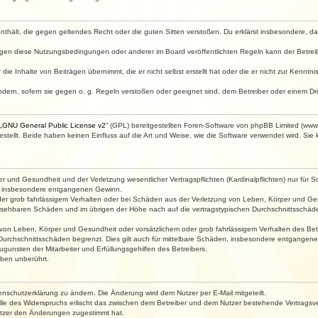
e enthält, die gegen geltendes Recht oder die guten Sitten verstoßen. Du erklärst insbesondere, 
egen diese Nutzungsbedingungen oder anderer im Board veröffentlichten Regeln kann der Betre
die Inhalte von Beiträgen übernimmt, die er nicht selbst erstellt hat oder die er nicht zur Kenn
ndern, sofern sie gegen o. g. Regeln verstoßen oder geeignet sind, dem Betreiber oder einem D
„
GNU General Public License v2
“ (GPL) bereitgestellten Foren-Software von phpBB Limited (ww
ellt. Beide haben keinen Einfluss auf die Art und Weise, wie die Software verwendet wird. Si
 und Gesundheit und der Verletzung wesentlicher Vertragspflichten (Kardinalpflichten) nur für Sc
wie insbesondere entgangenen Gewinn.
der grob fahrlässigem Verhalten oder bei Schäden aus der Verletzung von Leben, Körper und Ges
rhersehbaren Schäden und im übrigen der Höhe nach auf die vertragstypischen Durchschnittsschäde
von Leben, Körper und Gesundheit oder vorsätzlichem oder grob fahrlässigem Verhalten des Betr
Durchschnittsschäden begrenzt. Dies gilt auch für mittelbare Schäden, insbesondere entgangen
gunsten der Mitarbeiter und Erfüllungsgehilfen des Betreibers.
ben unberührt.
enschutzerklärung zu ändern. Die Änderung wird dem Nutzer per E-Mail mitgeteilt.
lle des Widerspruchs erlischt das zwischen dem Betreiber und dem Nutzer bestehende Vertragsverh
utzer den Änderungen zugestimmt hat.