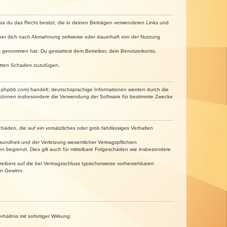
dass du das Recht besitzt, die in deinen Beiträgen verwendeten Links und
iber dich nach Abmahnung zeitweise oder dauerhaft von der Nutzung
tnis genommen hat. Du gestattest dem Betreiber, dein Benutzerkonto,
ritten Schaden zuzufügen.
w.phpbb.com) handelt; deutschsprachige Informationen werden durch die
e können insbesondere die Verwendung der Software für bestimmte Zwecke
häden, die auf ein vorsätzliches oder grob fahrlässiges Verhalten
undheit und der Verletzung wesentlicher Vertragspflichten
n begrenzt. Dies gilt auch für mittelbare Folgeschäden wie insbesondere
eibers auf die bei Vertragsschluss typischerweise vorhersehbaren
en Gewinn.
ältnis mit sofortiger Wirkung.