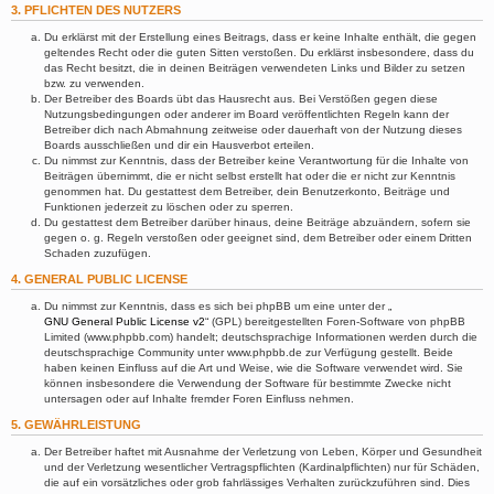
3. PFLICHTEN DES NUTZERS
Du erklärst mit der Erstellung eines Beitrags, dass er keine Inhalte enthält, die gegen
geltendes Recht oder die guten Sitten verstoßen. Du erklärst insbesondere, dass du
das Recht besitzt, die in deinen Beiträgen verwendeten Links und Bilder zu setzen
bzw. zu verwenden.
Der Betreiber des Boards übt das Hausrecht aus. Bei Verstößen gegen diese
Nutzungsbedingungen oder anderer im Board veröffentlichten Regeln kann der
Betreiber dich nach Abmahnung zeitweise oder dauerhaft von der Nutzung dieses
Boards ausschließen und dir ein Hausverbot erteilen.
Du nimmst zur Kenntnis, dass der Betreiber keine Verantwortung für die Inhalte von
Beiträgen übernimmt, die er nicht selbst erstellt hat oder die er nicht zur Kenntnis
genommen hat. Du gestattest dem Betreiber, dein Benutzerkonto, Beiträge und
Funktionen jederzeit zu löschen oder zu sperren.
Du gestattest dem Betreiber darüber hinaus, deine Beiträge abzuändern, sofern sie
gegen o. g. Regeln verstoßen oder geeignet sind, dem Betreiber oder einem Dritten
Schaden zuzufügen.
4. GENERAL PUBLIC LICENSE
Du nimmst zur Kenntnis, dass es sich bei phpBB um eine unter der „
GNU General Public License v2
“ (GPL) bereitgestellten Foren-Software von phpBB
Limited (www.phpbb.com) handelt; deutschsprachige Informationen werden durch die
deutschsprachige Community unter www.phpbb.de zur Verfügung gestellt. Beide
haben keinen Einfluss auf die Art und Weise, wie die Software verwendet wird. Sie
können insbesondere die Verwendung der Software für bestimmte Zwecke nicht
untersagen oder auf Inhalte fremder Foren Einfluss nehmen.
5. GEWÄHRLEISTUNG
Der Betreiber haftet mit Ausnahme der Verletzung von Leben, Körper und Gesundheit
und der Verletzung wesentlicher Vertragspflichten (Kardinalpflichten) nur für Schäden,
die auf ein vorsätzliches oder grob fahrlässiges Verhalten zurückzuführen sind. Dies