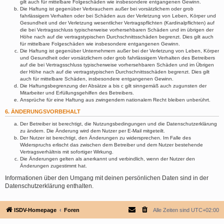
gilt auch für mittelbare Folgeschäden wie insbesondere entgangenen Gewinn.
Die Haftung ist gegenüber Verbrauchern außer bei vorsätzlichem oder grob
fahrlässigem Verhalten oder bei Schäden aus der Verletzung von Leben, Körper und
Gesundheit und der Verletzung wesentlicher Vertragspflichten (Kardinalpflichten) auf
die bei Vertragsschluss typischerweise vorhersehbaren Schäden und im übrigen der
Höhe nach auf die vertragstypischen Durchschnittsschäden begrenzt. Dies gilt auch
für mittelbare Folgeschäden wie insbesondere entgangenen Gewinn.
Die Haftung ist gegenüber Unternehmern außer bei der Verletzung von Leben, Körper
und Gesundheit oder vorsätzlichem oder grob fahrlässigem Verhalten des Betreibers
auf die bei Vertragsschluss typischerweise vorhersehbaren Schäden und im Übrigen
der Höhe nach auf die vertragstypischen Durchschnittsschäden begrenzt. Dies gilt
auch für mittelbare Schäden, insbesondere entgangenen Gewinn.
Die Haftungsbegrenzung der Absätze a bis c gilt sinngemäß auch zugunsten der
Mitarbeiter und Erfüllungsgehilfen des Betreibers.
Ansprüche für eine Haftung aus zwingendem nationalem Recht bleiben unberührt.
6. ÄNDERUNGSVORBEHALT
Der Betreiber ist berechtigt, die Nutzungsbedingungen und die Datenschutzerklärung
zu ändern. Die Änderung wird dem Nutzer per E-Mail mitgeteilt.
Der Nutzer ist berechtigt, den Änderungen zu widersprechen. Im Falle des
Widerspruchs erlischt das zwischen dem Betreiber und dem Nutzer bestehende
Vertragsverhältnis mit sofortiger Wirkung.
Die Änderungen gelten als anerkannt und verbindlich, wenn der Nutzer den
Änderungen zugestimmt hat.
Informationen über den Umgang mit deinen persönlichen Daten sind in der
Datenschutzerklärung enthalten.
ISDV-Homepage
Foren
Alle Zeiten sind
UTC+02:00