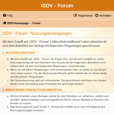
ISDV - Forum
FAQ
Registrieren
Anmelden
ISDV-Homepage
Foren
ISDV - Forum - Nutzungsbedingungen
Mit dem Zugriff auf „ISDV - Forum“ („https://isdv.net/forum“) wird zwischen dir
und dem Betreiber ein Vertrag mit folgenden Regelungen geschlossen:
1. NUTZUNGSVERTRAG
Mit dem Zugriff auf „ISDV - Forum“ (im Folgenden „das Board“) schließt du einen
Nutzungsvertrag mit dem Betreiber des Boards ab (im Folgenden „Betreiber“) und
erklärst dich mit den nachfolgenden Regelungen einverstanden.
Wenn du mit diesen Regelungen nicht einverstanden bist, so darfst du das Board
nicht weiter nutzen. Für die Nutzung des Boards gelten jeweils die an dieser Stelle
veröffentlichten Regelungen.
Der Nutzungsvertrag wird auf unbestimmte Zeit geschlossen und kann von beiden
Seiten ohne Einhaltung einer Frist jederzeit gekündigt werden.
2. EINRÄUMUNG VON NUTZUNGSRECHTEN
Mit dem Erstellen eines Beitrags erteilst du dem Betreiber ein einfaches, zeitlich und
räumlich unbeschränktes und unentgeltliches Recht, deinen Beitrag im Rahmen des
Boards zu nutzen.
Das Nutzungsrecht nach Punkt 2, Unterpunkt a bleibt auch nach Kündigung des
Nutzungsvertrages bestehen.