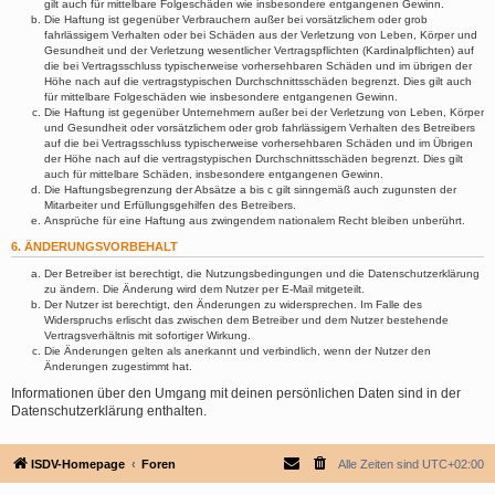
gilt auch für mittelbare Folgeschäden wie insbesondere entgangenen Gewinn.
Die Haftung ist gegenüber Verbrauchern außer bei vorsätzlichem oder grob
fahrlässigem Verhalten oder bei Schäden aus der Verletzung von Leben, Körper und
Gesundheit und der Verletzung wesentlicher Vertragspflichten (Kardinalpflichten) auf
die bei Vertragsschluss typischerweise vorhersehbaren Schäden und im übrigen der
Höhe nach auf die vertragstypischen Durchschnittsschäden begrenzt. Dies gilt auch
für mittelbare Folgeschäden wie insbesondere entgangenen Gewinn.
Die Haftung ist gegenüber Unternehmern außer bei der Verletzung von Leben, Körper
und Gesundheit oder vorsätzlichem oder grob fahrlässigem Verhalten des Betreibers
auf die bei Vertragsschluss typischerweise vorhersehbaren Schäden und im Übrigen
der Höhe nach auf die vertragstypischen Durchschnittsschäden begrenzt. Dies gilt
auch für mittelbare Schäden, insbesondere entgangenen Gewinn.
Die Haftungsbegrenzung der Absätze a bis c gilt sinngemäß auch zugunsten der
Mitarbeiter und Erfüllungsgehilfen des Betreibers.
Ansprüche für eine Haftung aus zwingendem nationalem Recht bleiben unberührt.
6. ÄNDERUNGSVORBEHALT
Der Betreiber ist berechtigt, die Nutzungsbedingungen und die Datenschutzerklärung
zu ändern. Die Änderung wird dem Nutzer per E-Mail mitgeteilt.
Der Nutzer ist berechtigt, den Änderungen zu widersprechen. Im Falle des
Widerspruchs erlischt das zwischen dem Betreiber und dem Nutzer bestehende
Vertragsverhältnis mit sofortiger Wirkung.
Die Änderungen gelten als anerkannt und verbindlich, wenn der Nutzer den
Änderungen zugestimmt hat.
Informationen über den Umgang mit deinen persönlichen Daten sind in der
Datenschutzerklärung enthalten.
ISDV-Homepage
Foren
Alle Zeiten sind
UTC+02:00