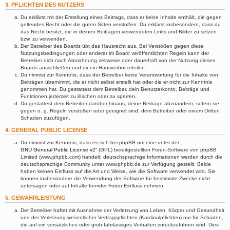
3. PFLICHTEN DES NUTZERS
Du erklärst mit der Erstellung eines Beitrags, dass er keine Inhalte enthält, die gegen
geltendes Recht oder die guten Sitten verstoßen. Du erklärst insbesondere, dass du
das Recht besitzt, die in deinen Beiträgen verwendeten Links und Bilder zu setzen
bzw. zu verwenden.
Der Betreiber des Boards übt das Hausrecht aus. Bei Verstößen gegen diese
Nutzungsbedingungen oder anderer im Board veröffentlichten Regeln kann der
Betreiber dich nach Abmahnung zeitweise oder dauerhaft von der Nutzung dieses
Boards ausschließen und dir ein Hausverbot erteilen.
Du nimmst zur Kenntnis, dass der Betreiber keine Verantwortung für die Inhalte von
Beiträgen übernimmt, die er nicht selbst erstellt hat oder die er nicht zur Kenntnis
genommen hat. Du gestattest dem Betreiber, dein Benutzerkonto, Beiträge und
Funktionen jederzeit zu löschen oder zu sperren.
Du gestattest dem Betreiber darüber hinaus, deine Beiträge abzuändern, sofern sie
gegen o. g. Regeln verstoßen oder geeignet sind, dem Betreiber oder einem Dritten
Schaden zuzufügen.
4. GENERAL PUBLIC LICENSE
Du nimmst zur Kenntnis, dass es sich bei phpBB um eine unter der „
GNU General Public License v2
“ (GPL) bereitgestellten Foren-Software von phpBB
Limited (www.phpbb.com) handelt; deutschsprachige Informationen werden durch die
deutschsprachige Community unter www.phpbb.de zur Verfügung gestellt. Beide
haben keinen Einfluss auf die Art und Weise, wie die Software verwendet wird. Sie
können insbesondere die Verwendung der Software für bestimmte Zwecke nicht
untersagen oder auf Inhalte fremder Foren Einfluss nehmen.
5. GEWÄHRLEISTUNG
Der Betreiber haftet mit Ausnahme der Verletzung von Leben, Körper und Gesundheit
und der Verletzung wesentlicher Vertragspflichten (Kardinalpflichten) nur für Schäden,
die auf ein vorsätzliches oder grob fahrlässiges Verhalten zurückzuführen sind. Dies