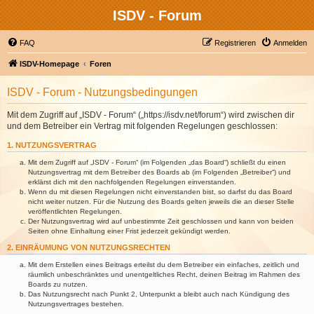
ISDV - Forum
FAQ
Registrieren
Anmelden
ISDV-Homepage
Foren
ISDV - Forum - Nutzungsbedingungen
Mit dem Zugriff auf „ISDV - Forum“ („https://isdv.net/forum“) wird zwischen dir
und dem Betreiber ein Vertrag mit folgenden Regelungen geschlossen:
1. NUTZUNGSVERTRAG
Mit dem Zugriff auf „ISDV - Forum“ (im Folgenden „das Board“) schließt du einen
Nutzungsvertrag mit dem Betreiber des Boards ab (im Folgenden „Betreiber“) und
erklärst dich mit den nachfolgenden Regelungen einverstanden.
Wenn du mit diesen Regelungen nicht einverstanden bist, so darfst du das Board
nicht weiter nutzen. Für die Nutzung des Boards gelten jeweils die an dieser Stelle
veröffentlichten Regelungen.
Der Nutzungsvertrag wird auf unbestimmte Zeit geschlossen und kann von beiden
Seiten ohne Einhaltung einer Frist jederzeit gekündigt werden.
2. EINRÄUMUNG VON NUTZUNGSRECHTEN
Mit dem Erstellen eines Beitrags erteilst du dem Betreiber ein einfaches, zeitlich und
räumlich unbeschränktes und unentgeltliches Recht, deinen Beitrag im Rahmen des
Boards zu nutzen.
Das Nutzungsrecht nach Punkt 2, Unterpunkt a bleibt auch nach Kündigung des
Nutzungsvertrages bestehen.