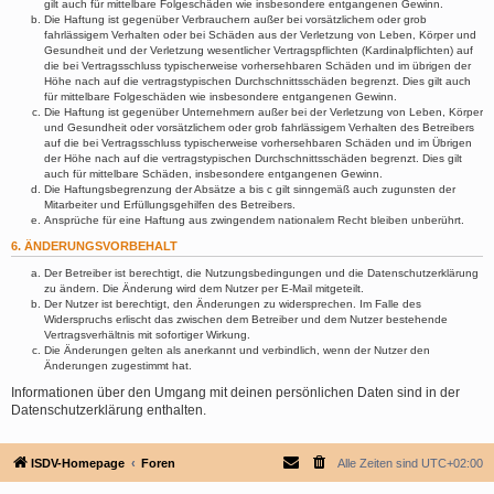
gilt auch für mittelbare Folgeschäden wie insbesondere entgangenen Gewinn.
Die Haftung ist gegenüber Verbrauchern außer bei vorsätzlichem oder grob
fahrlässigem Verhalten oder bei Schäden aus der Verletzung von Leben, Körper und
Gesundheit und der Verletzung wesentlicher Vertragspflichten (Kardinalpflichten) auf
die bei Vertragsschluss typischerweise vorhersehbaren Schäden und im übrigen der
Höhe nach auf die vertragstypischen Durchschnittsschäden begrenzt. Dies gilt auch
für mittelbare Folgeschäden wie insbesondere entgangenen Gewinn.
Die Haftung ist gegenüber Unternehmern außer bei der Verletzung von Leben, Körper
und Gesundheit oder vorsätzlichem oder grob fahrlässigem Verhalten des Betreibers
auf die bei Vertragsschluss typischerweise vorhersehbaren Schäden und im Übrigen
der Höhe nach auf die vertragstypischen Durchschnittsschäden begrenzt. Dies gilt
auch für mittelbare Schäden, insbesondere entgangenen Gewinn.
Die Haftungsbegrenzung der Absätze a bis c gilt sinngemäß auch zugunsten der
Mitarbeiter und Erfüllungsgehilfen des Betreibers.
Ansprüche für eine Haftung aus zwingendem nationalem Recht bleiben unberührt.
6. ÄNDERUNGSVORBEHALT
Der Betreiber ist berechtigt, die Nutzungsbedingungen und die Datenschutzerklärung
zu ändern. Die Änderung wird dem Nutzer per E-Mail mitgeteilt.
Der Nutzer ist berechtigt, den Änderungen zu widersprechen. Im Falle des
Widerspruchs erlischt das zwischen dem Betreiber und dem Nutzer bestehende
Vertragsverhältnis mit sofortiger Wirkung.
Die Änderungen gelten als anerkannt und verbindlich, wenn der Nutzer den
Änderungen zugestimmt hat.
Informationen über den Umgang mit deinen persönlichen Daten sind in der
Datenschutzerklärung enthalten.
ISDV-Homepage
Foren
Alle Zeiten sind
UTC+02:00