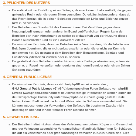
3. PFLICHTEN DES NUTZERS
Du erklärst mit der Erstellung eines Beitrags, dass er keine Inhalte enthält, die gegen
geltendes Recht oder die guten Sitten verstoßen. Du erklärst insbesondere, dass du
das Recht besitzt, die in deinen Beiträgen verwendeten Links und Bilder zu setzen
bzw. zu verwenden.
Der Betreiber des Boards übt das Hausrecht aus. Bei Verstößen gegen diese
Nutzungsbedingungen oder anderer im Board veröffentlichten Regeln kann der
Betreiber dich nach Abmahnung zeitweise oder dauerhaft von der Nutzung dieses
Boards ausschließen und dir ein Hausverbot erteilen.
Du nimmst zur Kenntnis, dass der Betreiber keine Verantwortung für die Inhalte von
Beiträgen übernimmt, die er nicht selbst erstellt hat oder die er nicht zur Kenntnis
genommen hat. Du gestattest dem Betreiber, dein Benutzerkonto, Beiträge und
Funktionen jederzeit zu löschen oder zu sperren.
Du gestattest dem Betreiber darüber hinaus, deine Beiträge abzuändern, sofern sie
gegen o. g. Regeln verstoßen oder geeignet sind, dem Betreiber oder einem Dritten
Schaden zuzufügen.
4. GENERAL PUBLIC LICENSE
Du nimmst zur Kenntnis, dass es sich bei phpBB um eine unter der „
GNU General Public License v2
“ (GPL) bereitgestellten Foren-Software von phpBB
Limited (www.phpbb.com) handelt; deutschsprachige Informationen werden durch die
deutschsprachige Community unter www.phpbb.de zur Verfügung gestellt. Beide
haben keinen Einfluss auf die Art und Weise, wie die Software verwendet wird. Sie
können insbesondere die Verwendung der Software für bestimmte Zwecke nicht
untersagen oder auf Inhalte fremder Foren Einfluss nehmen.
5. GEWÄHRLEISTUNG
Der Betreiber haftet mit Ausnahme der Verletzung von Leben, Körper und Gesundheit
und der Verletzung wesentlicher Vertragspflichten (Kardinalpflichten) nur für Schäden,
die auf ein vorsätzliches oder grob fahrlässiges Verhalten zurückzuführen sind. Dies