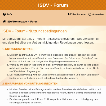
ISDV - Forum
FAQ
Registrieren
Anmelden
ISDV-Homepage
Foren
ISDV - Forum - Nutzungsbedingungen
Mit dem Zugriff auf „ISDV - Forum“ („https://isdv.net/forum“) wird zwischen dir
und dem Betreiber ein Vertrag mit folgenden Regelungen geschlossen:
1. NUTZUNGSVERTRAG
Mit dem Zugriff auf „ISDV - Forum“ (im Folgenden „das Board“) schließt du einen
Nutzungsvertrag mit dem Betreiber des Boards ab (im Folgenden „Betreiber“) und
erklärst dich mit den nachfolgenden Regelungen einverstanden.
Wenn du mit diesen Regelungen nicht einverstanden bist, so darfst du das Board
nicht weiter nutzen. Für die Nutzung des Boards gelten jeweils die an dieser Stelle
veröffentlichten Regelungen.
Der Nutzungsvertrag wird auf unbestimmte Zeit geschlossen und kann von beiden
Seiten ohne Einhaltung einer Frist jederzeit gekündigt werden.
2. EINRÄUMUNG VON NUTZUNGSRECHTEN
Mit dem Erstellen eines Beitrags erteilst du dem Betreiber ein einfaches, zeitlich und
räumlich unbeschränktes und unentgeltliches Recht, deinen Beitrag im Rahmen des
Boards zu nutzen.
Das Nutzungsrecht nach Punkt 2, Unterpunkt a bleibt auch nach Kündigung des
Nutzungsvertrages bestehen.