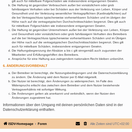
gilt auch für mittelbare Folgeschäden wie insbesondere entgangenen Gewinn.
Die Haftung ist gegenüber Verbrauchern außer bei vorsätzlichem oder grob
fahrlässigem Verhalten oder bei Schäden aus der Verletzung von Leben, Körper und
Gesundheit und der Verletzung wesentlicher Vertragspflichten (Kardinalpflichten) auf
die bei Vertragsschluss typischerweise vorhersehbaren Schäden und im übrigen der
Höhe nach auf die vertragstypischen Durchschnittsschäden begrenzt. Dies gilt auch
für mittelbare Folgeschäden wie insbesondere entgangenen Gewinn.
Die Haftung ist gegenüber Unternehmern außer bei der Verletzung von Leben, Körper
und Gesundheit oder vorsätzlichem oder grob fahrlässigem Verhalten des Betreibers
auf die bei Vertragsschluss typischerweise vorhersehbaren Schäden und im Übrigen
der Höhe nach auf die vertragstypischen Durchschnittsschäden begrenzt. Dies gilt
auch für mittelbare Schäden, insbesondere entgangenen Gewinn.
Die Haftungsbegrenzung der Absätze a bis c gilt sinngemäß auch zugunsten der
Mitarbeiter und Erfüllungsgehilfen des Betreibers.
Ansprüche für eine Haftung aus zwingendem nationalem Recht bleiben unberührt.
6. ÄNDERUNGSVORBEHALT
Der Betreiber ist berechtigt, die Nutzungsbedingungen und die Datenschutzerklärung
zu ändern. Die Änderung wird dem Nutzer per E-Mail mitgeteilt.
Der Nutzer ist berechtigt, den Änderungen zu widersprechen. Im Falle des
Widerspruchs erlischt das zwischen dem Betreiber und dem Nutzer bestehende
Vertragsverhältnis mit sofortiger Wirkung.
Die Änderungen gelten als anerkannt und verbindlich, wenn der Nutzer den
Änderungen zugestimmt hat.
Informationen über den Umgang mit deinen persönlichen Daten sind in der
Datenschutzerklärung enthalten.
ISDV-Homepage
Foren
Alle Zeiten sind
UTC+02:00