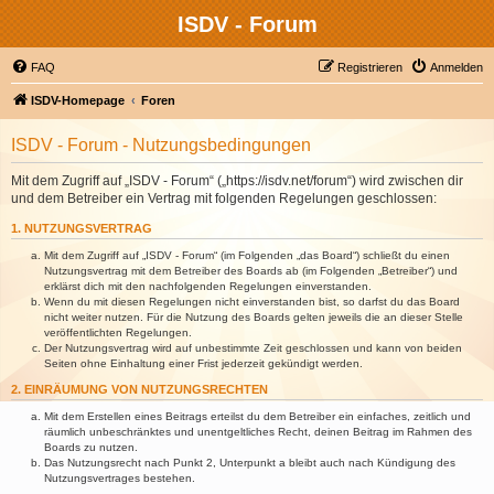
ISDV - Forum
FAQ
Registrieren
Anmelden
ISDV-Homepage
Foren
ISDV - Forum - Nutzungsbedingungen
Mit dem Zugriff auf „ISDV - Forum“ („https://isdv.net/forum“) wird zwischen dir
und dem Betreiber ein Vertrag mit folgenden Regelungen geschlossen:
1. NUTZUNGSVERTRAG
Mit dem Zugriff auf „ISDV - Forum“ (im Folgenden „das Board“) schließt du einen
Nutzungsvertrag mit dem Betreiber des Boards ab (im Folgenden „Betreiber“) und
erklärst dich mit den nachfolgenden Regelungen einverstanden.
Wenn du mit diesen Regelungen nicht einverstanden bist, so darfst du das Board
nicht weiter nutzen. Für die Nutzung des Boards gelten jeweils die an dieser Stelle
veröffentlichten Regelungen.
Der Nutzungsvertrag wird auf unbestimmte Zeit geschlossen und kann von beiden
Seiten ohne Einhaltung einer Frist jederzeit gekündigt werden.
2. EINRÄUMUNG VON NUTZUNGSRECHTEN
Mit dem Erstellen eines Beitrags erteilst du dem Betreiber ein einfaches, zeitlich und
räumlich unbeschränktes und unentgeltliches Recht, deinen Beitrag im Rahmen des
Boards zu nutzen.
Das Nutzungsrecht nach Punkt 2, Unterpunkt a bleibt auch nach Kündigung des
Nutzungsvertrages bestehen.