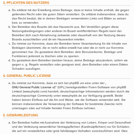
3. PFLICHTEN DES NUTZERS
Du erklärst mit der Erstellung eines Beitrags, dass er keine Inhalte enthält, die gegen
geltendes Recht oder die guten Sitten verstoßen. Du erklärst insbesondere, dass du
das Recht besitzt, die in deinen Beiträgen verwendeten Links und Bilder zu setzen
bzw. zu verwenden.
Der Betreiber des Boards übt das Hausrecht aus. Bei Verstößen gegen diese
Nutzungsbedingungen oder anderer im Board veröffentlichten Regeln kann der
Betreiber dich nach Abmahnung zeitweise oder dauerhaft von der Nutzung dieses
Boards ausschließen und dir ein Hausverbot erteilen.
Du nimmst zur Kenntnis, dass der Betreiber keine Verantwortung für die Inhalte von
Beiträgen übernimmt, die er nicht selbst erstellt hat oder die er nicht zur Kenntnis
genommen hat. Du gestattest dem Betreiber, dein Benutzerkonto, Beiträge und
Funktionen jederzeit zu löschen oder zu sperren.
Du gestattest dem Betreiber darüber hinaus, deine Beiträge abzuändern, sofern sie
gegen o. g. Regeln verstoßen oder geeignet sind, dem Betreiber oder einem Dritten
Schaden zuzufügen.
4. GENERAL PUBLIC LICENSE
Du nimmst zur Kenntnis, dass es sich bei phpBB um eine unter der „
GNU General Public License v2
“ (GPL) bereitgestellten Foren-Software von phpBB
Limited (www.phpbb.com) handelt; deutschsprachige Informationen werden durch die
deutschsprachige Community unter www.phpbb.de zur Verfügung gestellt. Beide
haben keinen Einfluss auf die Art und Weise, wie die Software verwendet wird. Sie
können insbesondere die Verwendung der Software für bestimmte Zwecke nicht
untersagen oder auf Inhalte fremder Foren Einfluss nehmen.
5. GEWÄHRLEISTUNG
Der Betreiber haftet mit Ausnahme der Verletzung von Leben, Körper und Gesundheit
und der Verletzung wesentlicher Vertragspflichten (Kardinalpflichten) nur für Schäden,
die auf ein vorsätzliches oder grob fahrlässiges Verhalten zurückzuführen sind. Dies