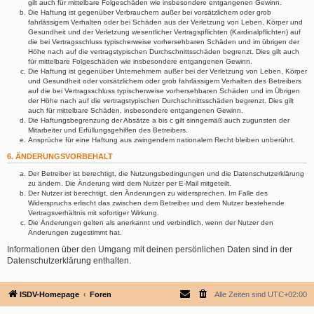
gilt auch für mittelbare Folgeschäden wie insbesondere entgangenen Gewinn.
Die Haftung ist gegenüber Verbrauchern außer bei vorsätzlichem oder grob
fahrlässigem Verhalten oder bei Schäden aus der Verletzung von Leben, Körper und
Gesundheit und der Verletzung wesentlicher Vertragspflichten (Kardinalpflichten) auf
die bei Vertragsschluss typischerweise vorhersehbaren Schäden und im übrigen der
Höhe nach auf die vertragstypischen Durchschnittsschäden begrenzt. Dies gilt auch
für mittelbare Folgeschäden wie insbesondere entgangenen Gewinn.
Die Haftung ist gegenüber Unternehmern außer bei der Verletzung von Leben, Körper
und Gesundheit oder vorsätzlichem oder grob fahrlässigem Verhalten des Betreibers
auf die bei Vertragsschluss typischerweise vorhersehbaren Schäden und im Übrigen
der Höhe nach auf die vertragstypischen Durchschnittsschäden begrenzt. Dies gilt
auch für mittelbare Schäden, insbesondere entgangenen Gewinn.
Die Haftungsbegrenzung der Absätze a bis c gilt sinngemäß auch zugunsten der
Mitarbeiter und Erfüllungsgehilfen des Betreibers.
Ansprüche für eine Haftung aus zwingendem nationalem Recht bleiben unberührt.
6. ÄNDERUNGSVORBEHALT
Der Betreiber ist berechtigt, die Nutzungsbedingungen und die Datenschutzerklärung
zu ändern. Die Änderung wird dem Nutzer per E-Mail mitgeteilt.
Der Nutzer ist berechtigt, den Änderungen zu widersprechen. Im Falle des
Widerspruchs erlischt das zwischen dem Betreiber und dem Nutzer bestehende
Vertragsverhältnis mit sofortiger Wirkung.
Die Änderungen gelten als anerkannt und verbindlich, wenn der Nutzer den
Änderungen zugestimmt hat.
Informationen über den Umgang mit deinen persönlichen Daten sind in der
Datenschutzerklärung enthalten.
ISDV-Homepage
Foren
Alle Zeiten sind
UTC+02:00