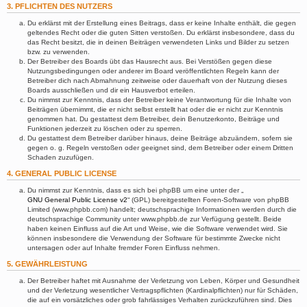
3. PFLICHTEN DES NUTZERS
Du erklärst mit der Erstellung eines Beitrags, dass er keine Inhalte enthält, die gegen
geltendes Recht oder die guten Sitten verstoßen. Du erklärst insbesondere, dass du
das Recht besitzt, die in deinen Beiträgen verwendeten Links und Bilder zu setzen
bzw. zu verwenden.
Der Betreiber des Boards übt das Hausrecht aus. Bei Verstößen gegen diese
Nutzungsbedingungen oder anderer im Board veröffentlichten Regeln kann der
Betreiber dich nach Abmahnung zeitweise oder dauerhaft von der Nutzung dieses
Boards ausschließen und dir ein Hausverbot erteilen.
Du nimmst zur Kenntnis, dass der Betreiber keine Verantwortung für die Inhalte von
Beiträgen übernimmt, die er nicht selbst erstellt hat oder die er nicht zur Kenntnis
genommen hat. Du gestattest dem Betreiber, dein Benutzerkonto, Beiträge und
Funktionen jederzeit zu löschen oder zu sperren.
Du gestattest dem Betreiber darüber hinaus, deine Beiträge abzuändern, sofern sie
gegen o. g. Regeln verstoßen oder geeignet sind, dem Betreiber oder einem Dritten
Schaden zuzufügen.
4. GENERAL PUBLIC LICENSE
Du nimmst zur Kenntnis, dass es sich bei phpBB um eine unter der „
GNU General Public License v2
“ (GPL) bereitgestellten Foren-Software von phpBB
Limited (www.phpbb.com) handelt; deutschsprachige Informationen werden durch die
deutschsprachige Community unter www.phpbb.de zur Verfügung gestellt. Beide
haben keinen Einfluss auf die Art und Weise, wie die Software verwendet wird. Sie
können insbesondere die Verwendung der Software für bestimmte Zwecke nicht
untersagen oder auf Inhalte fremder Foren Einfluss nehmen.
5. GEWÄHRLEISTUNG
Der Betreiber haftet mit Ausnahme der Verletzung von Leben, Körper und Gesundheit
und der Verletzung wesentlicher Vertragspflichten (Kardinalpflichten) nur für Schäden,
die auf ein vorsätzliches oder grob fahrlässiges Verhalten zurückzuführen sind. Dies