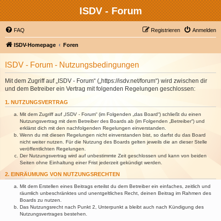
ISDV - Forum
FAQ
Registrieren
Anmelden
ISDV-Homepage
Foren
ISDV - Forum - Nutzungsbedingungen
Mit dem Zugriff auf „ISDV - Forum“ („https://isdv.net/forum“) wird zwischen dir
und dem Betreiber ein Vertrag mit folgenden Regelungen geschlossen:
1. NUTZUNGSVERTRAG
Mit dem Zugriff auf „ISDV - Forum“ (im Folgenden „das Board“) schließt du einen
Nutzungsvertrag mit dem Betreiber des Boards ab (im Folgenden „Betreiber“) und
erklärst dich mit den nachfolgenden Regelungen einverstanden.
Wenn du mit diesen Regelungen nicht einverstanden bist, so darfst du das Board
nicht weiter nutzen. Für die Nutzung des Boards gelten jeweils die an dieser Stelle
veröffentlichten Regelungen.
Der Nutzungsvertrag wird auf unbestimmte Zeit geschlossen und kann von beiden
Seiten ohne Einhaltung einer Frist jederzeit gekündigt werden.
2. EINRÄUMUNG VON NUTZUNGSRECHTEN
Mit dem Erstellen eines Beitrags erteilst du dem Betreiber ein einfaches, zeitlich und
räumlich unbeschränktes und unentgeltliches Recht, deinen Beitrag im Rahmen des
Boards zu nutzen.
Das Nutzungsrecht nach Punkt 2, Unterpunkt a bleibt auch nach Kündigung des
Nutzungsvertrages bestehen.