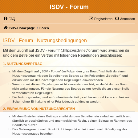
ISDV - Forum
FAQ
Registrieren
Anmelden
ISDV-Homepage
Foren
ISDV - Forum - Nutzungsbedingungen
Mit dem Zugriff auf „ISDV - Forum“ („https://isdv.net/forum“) wird zwischen dir
und dem Betreiber ein Vertrag mit folgenden Regelungen geschlossen:
1. NUTZUNGSVERTRAG
Mit dem Zugriff auf „ISDV - Forum“ (im Folgenden „das Board“) schließt du einen
Nutzungsvertrag mit dem Betreiber des Boards ab (im Folgenden „Betreiber“) und
erklärst dich mit den nachfolgenden Regelungen einverstanden.
Wenn du mit diesen Regelungen nicht einverstanden bist, so darfst du das Board
nicht weiter nutzen. Für die Nutzung des Boards gelten jeweils die an dieser Stelle
veröffentlichten Regelungen.
Der Nutzungsvertrag wird auf unbestimmte Zeit geschlossen und kann von beiden
Seiten ohne Einhaltung einer Frist jederzeit gekündigt werden.
2. EINRÄUMUNG VON NUTZUNGSRECHTEN
Mit dem Erstellen eines Beitrags erteilst du dem Betreiber ein einfaches, zeitlich und
räumlich unbeschränktes und unentgeltliches Recht, deinen Beitrag im Rahmen des
Boards zu nutzen.
Das Nutzungsrecht nach Punkt 2, Unterpunkt a bleibt auch nach Kündigung des
Nutzungsvertrages bestehen.