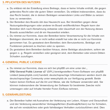
3. PFLICHTEN DES NUTZERS
Du erklärst mit der Erstellung eines Beitrags, dass er keine Inhalte enthält, die gegen
geltendes Recht oder die guten Sitten verstoßen. Du erklärst insbesondere, dass du
das Recht besitzt, die in deinen Beiträgen verwendeten Links und Bilder zu setzen
bzw. zu verwenden.
Der Betreiber des Boards übt das Hausrecht aus. Bei Verstößen gegen diese
Nutzungsbedingungen oder anderer im Board veröffentlichten Regeln kann der
Betreiber dich nach Abmahnung zeitweise oder dauerhaft von der Nutzung dieses
Boards ausschließen und dir ein Hausverbot erteilen.
Du nimmst zur Kenntnis, dass der Betreiber keine Verantwortung für die Inhalte von
Beiträgen übernimmt, die er nicht selbst erstellt hat oder die er nicht zur Kenntnis
genommen hat. Du gestattest dem Betreiber, dein Benutzerkonto, Beiträge und
Funktionen jederzeit zu löschen oder zu sperren.
Du gestattest dem Betreiber darüber hinaus, deine Beiträge abzuändern, sofern sie
gegen o. g. Regeln verstoßen oder geeignet sind, dem Betreiber oder einem Dritten
Schaden zuzufügen.
4. GENERAL PUBLIC LICENSE
Du nimmst zur Kenntnis, dass es sich bei phpBB um eine unter der „
GNU General Public License v2
“ (GPL) bereitgestellten Foren-Software von phpBB
Limited (www.phpbb.com) handelt; deutschsprachige Informationen werden durch die
deutschsprachige Community unter www.phpbb.de zur Verfügung gestellt. Beide
haben keinen Einfluss auf die Art und Weise, wie die Software verwendet wird. Sie
können insbesondere die Verwendung der Software für bestimmte Zwecke nicht
untersagen oder auf Inhalte fremder Foren Einfluss nehmen.
5. GEWÄHRLEISTUNG
Der Betreiber haftet mit Ausnahme der Verletzung von Leben, Körper und Gesundheit
und der Verletzung wesentlicher Vertragspflichten (Kardinalpflichten) nur für Schäden,
die auf ein vorsätzliches oder grob fahrlässiges Verhalten zurückzuführen sind. Dies