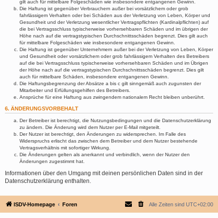
gilt auch für mittelbare Folgeschäden wie insbesondere entgangenen Gewinn.
Die Haftung ist gegenüber Verbrauchern außer bei vorsätzlichem oder grob
fahrlässigem Verhalten oder bei Schäden aus der Verletzung von Leben, Körper und
Gesundheit und der Verletzung wesentlicher Vertragspflichten (Kardinalpflichten) auf
die bei Vertragsschluss typischerweise vorhersehbaren Schäden und im übrigen der
Höhe nach auf die vertragstypischen Durchschnittsschäden begrenzt. Dies gilt auch
für mittelbare Folgeschäden wie insbesondere entgangenen Gewinn.
Die Haftung ist gegenüber Unternehmern außer bei der Verletzung von Leben, Körper
und Gesundheit oder vorsätzlichem oder grob fahrlässigem Verhalten des Betreibers
auf die bei Vertragsschluss typischerweise vorhersehbaren Schäden und im Übrigen
der Höhe nach auf die vertragstypischen Durchschnittsschäden begrenzt. Dies gilt
auch für mittelbare Schäden, insbesondere entgangenen Gewinn.
Die Haftungsbegrenzung der Absätze a bis c gilt sinngemäß auch zugunsten der
Mitarbeiter und Erfüllungsgehilfen des Betreibers.
Ansprüche für eine Haftung aus zwingendem nationalem Recht bleiben unberührt.
6. ÄNDERUNGSVORBEHALT
Der Betreiber ist berechtigt, die Nutzungsbedingungen und die Datenschutzerklärung
zu ändern. Die Änderung wird dem Nutzer per E-Mail mitgeteilt.
Der Nutzer ist berechtigt, den Änderungen zu widersprechen. Im Falle des
Widerspruchs erlischt das zwischen dem Betreiber und dem Nutzer bestehende
Vertragsverhältnis mit sofortiger Wirkung.
Die Änderungen gelten als anerkannt und verbindlich, wenn der Nutzer den
Änderungen zugestimmt hat.
Informationen über den Umgang mit deinen persönlichen Daten sind in der
Datenschutzerklärung enthalten.
ISDV-Homepage
Foren
Alle Zeiten sind
UTC+02:00