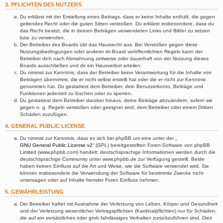
3. PFLICHTEN DES NUTZERS
Du erklärst mit der Erstellung eines Beitrags, dass er keine Inhalte enthält, die gegen
geltendes Recht oder die guten Sitten verstoßen. Du erklärst insbesondere, dass du
das Recht besitzt, die in deinen Beiträgen verwendeten Links und Bilder zu setzen
bzw. zu verwenden.
Der Betreiber des Boards übt das Hausrecht aus. Bei Verstößen gegen diese
Nutzungsbedingungen oder anderer im Board veröffentlichten Regeln kann der
Betreiber dich nach Abmahnung zeitweise oder dauerhaft von der Nutzung dieses
Boards ausschließen und dir ein Hausverbot erteilen.
Du nimmst zur Kenntnis, dass der Betreiber keine Verantwortung für die Inhalte von
Beiträgen übernimmt, die er nicht selbst erstellt hat oder die er nicht zur Kenntnis
genommen hat. Du gestattest dem Betreiber, dein Benutzerkonto, Beiträge und
Funktionen jederzeit zu löschen oder zu sperren.
Du gestattest dem Betreiber darüber hinaus, deine Beiträge abzuändern, sofern sie
gegen o. g. Regeln verstoßen oder geeignet sind, dem Betreiber oder einem Dritten
Schaden zuzufügen.
4. GENERAL PUBLIC LICENSE
Du nimmst zur Kenntnis, dass es sich bei phpBB um eine unter der „
GNU General Public License v2
“ (GPL) bereitgestellten Foren-Software von phpBB
Limited (www.phpbb.com) handelt; deutschsprachige Informationen werden durch die
deutschsprachige Community unter www.phpbb.de zur Verfügung gestellt. Beide
haben keinen Einfluss auf die Art und Weise, wie die Software verwendet wird. Sie
können insbesondere die Verwendung der Software für bestimmte Zwecke nicht
untersagen oder auf Inhalte fremder Foren Einfluss nehmen.
5. GEWÄHRLEISTUNG
Der Betreiber haftet mit Ausnahme der Verletzung von Leben, Körper und Gesundheit
und der Verletzung wesentlicher Vertragspflichten (Kardinalpflichten) nur für Schäden,
die auf ein vorsätzliches oder grob fahrlässiges Verhalten zurückzuführen sind. Dies