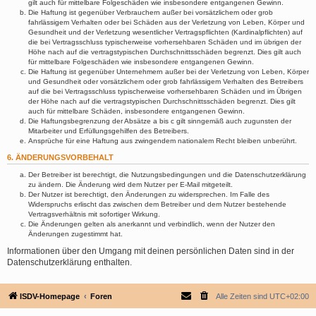
gilt auch für mittelbare Folgeschäden wie insbesondere entgangenen Gewinn.
Die Haftung ist gegenüber Verbrauchern außer bei vorsätzlichem oder grob
fahrlässigem Verhalten oder bei Schäden aus der Verletzung von Leben, Körper und
Gesundheit und der Verletzung wesentlicher Vertragspflichten (Kardinalpflichten) auf
die bei Vertragsschluss typischerweise vorhersehbaren Schäden und im übrigen der
Höhe nach auf die vertragstypischen Durchschnittsschäden begrenzt. Dies gilt auch
für mittelbare Folgeschäden wie insbesondere entgangenen Gewinn.
Die Haftung ist gegenüber Unternehmern außer bei der Verletzung von Leben, Körper
und Gesundheit oder vorsätzlichem oder grob fahrlässigem Verhalten des Betreibers
auf die bei Vertragsschluss typischerweise vorhersehbaren Schäden und im Übrigen
der Höhe nach auf die vertragstypischen Durchschnittsschäden begrenzt. Dies gilt
auch für mittelbare Schäden, insbesondere entgangenen Gewinn.
Die Haftungsbegrenzung der Absätze a bis c gilt sinngemäß auch zugunsten der
Mitarbeiter und Erfüllungsgehilfen des Betreibers.
Ansprüche für eine Haftung aus zwingendem nationalem Recht bleiben unberührt.
6. ÄNDERUNGSVORBEHALT
Der Betreiber ist berechtigt, die Nutzungsbedingungen und die Datenschutzerklärung
zu ändern. Die Änderung wird dem Nutzer per E-Mail mitgeteilt.
Der Nutzer ist berechtigt, den Änderungen zu widersprechen. Im Falle des
Widerspruchs erlischt das zwischen dem Betreiber und dem Nutzer bestehende
Vertragsverhältnis mit sofortiger Wirkung.
Die Änderungen gelten als anerkannt und verbindlich, wenn der Nutzer den
Änderungen zugestimmt hat.
Informationen über den Umgang mit deinen persönlichen Daten sind in der
Datenschutzerklärung enthalten.
ISDV-Homepage
Foren
Alle Zeiten sind
UTC+02:00