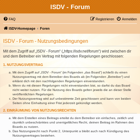
ISDV - Forum
FAQ
Registrieren
Anmelden
ISDV-Homepage
Foren
ISDV - Forum - Nutzungsbedingungen
Mit dem Zugriff auf „ISDV - Forum“ („https://isdv.net/forum“) wird zwischen dir
und dem Betreiber ein Vertrag mit folgenden Regelungen geschlossen:
1. NUTZUNGSVERTRAG
Mit dem Zugriff auf „ISDV - Forum“ (im Folgenden „das Board“) schließt du einen
Nutzungsvertrag mit dem Betreiber des Boards ab (im Folgenden „Betreiber“) und
erklärst dich mit den nachfolgenden Regelungen einverstanden.
Wenn du mit diesen Regelungen nicht einverstanden bist, so darfst du das Board
nicht weiter nutzen. Für die Nutzung des Boards gelten jeweils die an dieser Stelle
veröffentlichten Regelungen.
Der Nutzungsvertrag wird auf unbestimmte Zeit geschlossen und kann von beiden
Seiten ohne Einhaltung einer Frist jederzeit gekündigt werden.
2. EINRÄUMUNG VON NUTZUNGSRECHTEN
Mit dem Erstellen eines Beitrags erteilst du dem Betreiber ein einfaches, zeitlich und
räumlich unbeschränktes und unentgeltliches Recht, deinen Beitrag im Rahmen des
Boards zu nutzen.
Das Nutzungsrecht nach Punkt 2, Unterpunkt a bleibt auch nach Kündigung des
Nutzungsvertrages bestehen.