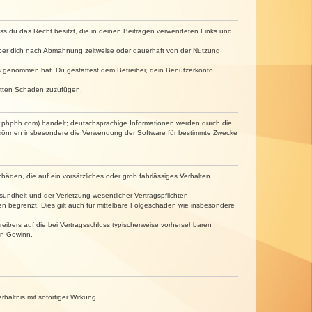
dass du das Recht besitzt, die in deinen Beiträgen verwendeten Links und
iber dich nach Abmahnung zeitweise oder dauerhaft von der Nutzung
tnis genommen hat. Du gestattest dem Betreiber, dein Benutzerkonto,
ritten Schaden zuzufügen.
w.phpbb.com) handelt; deutschsprachige Informationen werden durch die
e können insbesondere die Verwendung der Software für bestimmte Zwecke
häden, die auf ein vorsätzliches oder grob fahrlässiges Verhalten
undheit und der Verletzung wesentlicher Vertragspflichten
n begrenzt. Dies gilt auch für mittelbare Folgeschäden wie insbesondere
eibers auf die bei Vertragsschluss typischerweise vorhersehbaren
en Gewinn.
ältnis mit sofortiger Wirkung.