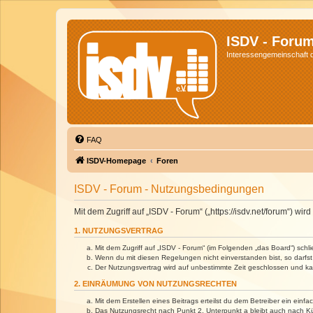
ISDV - Foru
Interessengemeinschaft de
FAQ
ISDV-Homepage
Foren
ISDV - Forum - Nutzungsbedingungen
Mit dem Zugriff auf „ISDV - Forum“ („https://isdv.net/forum“) 
1. NUTZUNGSVERTRAG
Mit dem Zugriff auf „ISDV - Forum“ (im Folgenden „das Board“) sch
Wenn du mit diesen Regelungen nicht einverstanden bist, so darfst 
Der Nutzungsvertrag wird auf unbestimmte Zeit geschlossen und kan
2. EINRÄUMUNG VON NUTZUNGSRECHTEN
Mit dem Erstellen eines Beitrags erteilst du dem Betreiber ein ein
Das Nutzungsrecht nach Punkt 2, Unterpunkt a bleibt auch nach 