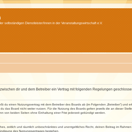
m
r selbständigen Dienstleister/Innen in der Veranstaltungswirtschaft e.V.
wird zwischen dir und dem Betreiber ein Vertrag mit folgenden Regelungen geschlosse
ließt du einen Nutzungsvertrag mit dem Betreiber des Boards ab (im Folgenden „Betreiber“) und 
du das Board nicht weiter nutzen. Für die Nutzung des Boards gelten jeweils die an dieser Stell
n von beiden Seiten ohne Einhaltung einer Frist jederzeit gekündigt werden.
faches, zeitlich und räumlich unbeschränktes und unentgeltliches Recht, deinen Beitrag im Rahme
Kündigung des Nutzungsvertrages bestehen.