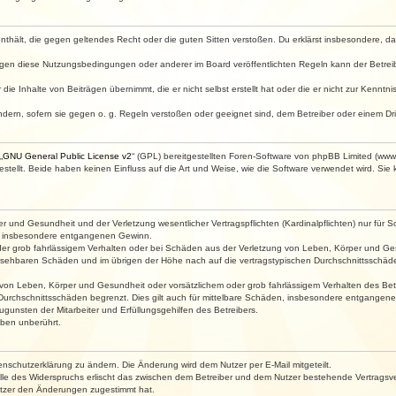
e enthält, die gegen geltendes Recht oder die guten Sitten verstoßen. Du erklärst insbesondere, 
egen diese Nutzungsbedingungen oder anderer im Board veröffentlichten Regeln kann der Betre
die Inhalte von Beiträgen übernimmt, die er nicht selbst erstellt hat oder die er nicht zur Kenn
ndern, sofern sie gegen o. g. Regeln verstoßen oder geeignet sind, dem Betreiber oder einem D
„
GNU General Public License v2
“ (GPL) bereitgestellten Foren-Software von phpBB Limited (ww
ellt. Beide haben keinen Einfluss auf die Art und Weise, wie die Software verwendet wird. Si
 und Gesundheit und der Verletzung wesentlicher Vertragspflichten (Kardinalpflichten) nur für Sc
wie insbesondere entgangenen Gewinn.
der grob fahrlässigem Verhalten oder bei Schäden aus der Verletzung von Leben, Körper und Ges
rhersehbaren Schäden und im übrigen der Höhe nach auf die vertragstypischen Durchschnittsschäde
von Leben, Körper und Gesundheit oder vorsätzlichem oder grob fahrlässigem Verhalten des Betr
Durchschnittsschäden begrenzt. Dies gilt auch für mittelbare Schäden, insbesondere entgangen
gunsten der Mitarbeiter und Erfüllungsgehilfen des Betreibers.
ben unberührt.
enschutzerklärung zu ändern. Die Änderung wird dem Nutzer per E-Mail mitgeteilt.
lle des Widerspruchs erlischt das zwischen dem Betreiber und dem Nutzer bestehende Vertragsverh
utzer den Änderungen zugestimmt hat.