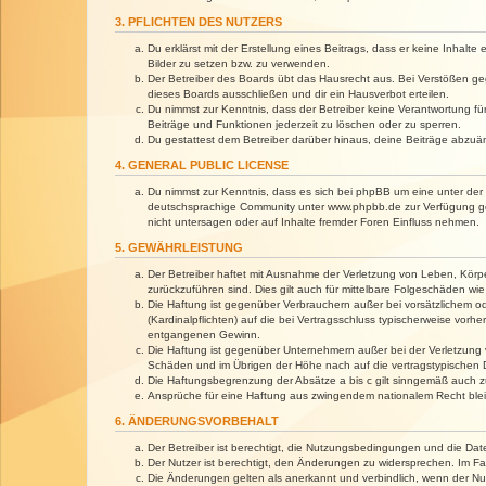
3. PFLICHTEN DES NUTZERS
Du erklärst mit der Erstellung eines Beitrags, dass er keine Inhalt
Bilder zu setzen bzw. zu verwenden.
Der Betreiber des Boards übt das Hausrecht aus. Bei Verstößen g
dieses Boards ausschließen und dir ein Hausverbot erteilen.
Du nimmst zur Kenntnis, dass der Betreiber keine Verantwortung für 
Beiträge und Funktionen jederzeit zu löschen oder zu sperren.
Du gestattest dem Betreiber darüber hinaus, deine Beiträge abzuä
4. GENERAL PUBLIC LICENSE
Du nimmst zur Kenntnis, dass es sich bei phpBB um eine unter der 
deutschsprachige Community unter www.phpbb.de zur Verfügung gest
nicht untersagen oder auf Inhalte fremder Foren Einfluss nehmen.
5. GEWÄHRLEISTUNG
Der Betreiber haftet mit Ausnahme der Verletzung von Leben, Körper
zurückzuführen sind. Dies gilt auch für mittelbare Folgeschäden 
Die Haftung ist gegenüber Verbrauchern außer bei vorsätzlichem o
(Kardinalpflichten) auf die bei Vertragsschluss typischerweise vo
entgangenen Gewinn.
Die Haftung ist gegenüber Unternehmern außer bei der Verletzung 
Schäden und im Übrigen der Höhe nach auf die vertragstypischen 
Die Haftungsbegrenzung der Absätze a bis c gilt sinngemäß auch zu
Ansprüche für eine Haftung aus zwingendem nationalem Recht blei
6. ÄNDERUNGSVORBEHALT
Der Betreiber ist berechtigt, die Nutzungsbedingungen und die Dat
Der Nutzer ist berechtigt, den Änderungen zu widersprechen. Im Fa
Die Änderungen gelten als anerkannt und verbindlich, wenn der N