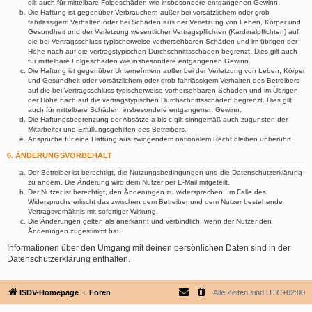
gilt auch für mittelbare Folgeschäden wie insbesondere entgangenen Gewinn.
Die Haftung ist gegenüber Verbrauchern außer bei vorsätzlichem oder grob
fahrlässigem Verhalten oder bei Schäden aus der Verletzung von Leben, Körper und
Gesundheit und der Verletzung wesentlicher Vertragspflichten (Kardinalpflichten) auf
die bei Vertragsschluss typischerweise vorhersehbaren Schäden und im übrigen der
Höhe nach auf die vertragstypischen Durchschnittsschäden begrenzt. Dies gilt auch
für mittelbare Folgeschäden wie insbesondere entgangenen Gewinn.
Die Haftung ist gegenüber Unternehmern außer bei der Verletzung von Leben, Körper
und Gesundheit oder vorsätzlichem oder grob fahrlässigem Verhalten des Betreibers
auf die bei Vertragsschluss typischerweise vorhersehbaren Schäden und im Übrigen
der Höhe nach auf die vertragstypischen Durchschnittsschäden begrenzt. Dies gilt
auch für mittelbare Schäden, insbesondere entgangenen Gewinn.
Die Haftungsbegrenzung der Absätze a bis c gilt sinngemäß auch zugunsten der
Mitarbeiter und Erfüllungsgehilfen des Betreibers.
Ansprüche für eine Haftung aus zwingendem nationalem Recht bleiben unberührt.
6. ÄNDERUNGSVORBEHALT
Der Betreiber ist berechtigt, die Nutzungsbedingungen und die Datenschutzerklärung
zu ändern. Die Änderung wird dem Nutzer per E-Mail mitgeteilt.
Der Nutzer ist berechtigt, den Änderungen zu widersprechen. Im Falle des
Widerspruchs erlischt das zwischen dem Betreiber und dem Nutzer bestehende
Vertragsverhältnis mit sofortiger Wirkung.
Die Änderungen gelten als anerkannt und verbindlich, wenn der Nutzer den
Änderungen zugestimmt hat.
Informationen über den Umgang mit deinen persönlichen Daten sind in der
Datenschutzerklärung enthalten.
ISDV-Homepage
Foren
Alle Zeiten sind
UTC+02:00