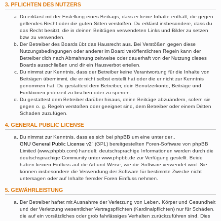
3. PFLICHTEN DES NUTZERS
Du erklärst mit der Erstellung eines Beitrags, dass er keine Inhalte enthält, die gegen
geltendes Recht oder die guten Sitten verstoßen. Du erklärst insbesondere, dass du
das Recht besitzt, die in deinen Beiträgen verwendeten Links und Bilder zu setzen
bzw. zu verwenden.
Der Betreiber des Boards übt das Hausrecht aus. Bei Verstößen gegen diese
Nutzungsbedingungen oder anderer im Board veröffentlichten Regeln kann der
Betreiber dich nach Abmahnung zeitweise oder dauerhaft von der Nutzung dieses
Boards ausschließen und dir ein Hausverbot erteilen.
Du nimmst zur Kenntnis, dass der Betreiber keine Verantwortung für die Inhalte von
Beiträgen übernimmt, die er nicht selbst erstellt hat oder die er nicht zur Kenntnis
genommen hat. Du gestattest dem Betreiber, dein Benutzerkonto, Beiträge und
Funktionen jederzeit zu löschen oder zu sperren.
Du gestattest dem Betreiber darüber hinaus, deine Beiträge abzuändern, sofern sie
gegen o. g. Regeln verstoßen oder geeignet sind, dem Betreiber oder einem Dritten
Schaden zuzufügen.
4. GENERAL PUBLIC LICENSE
Du nimmst zur Kenntnis, dass es sich bei phpBB um eine unter der „
GNU General Public License v2
“ (GPL) bereitgestellten Foren-Software von phpBB
Limited (www.phpbb.com) handelt; deutschsprachige Informationen werden durch die
deutschsprachige Community unter www.phpbb.de zur Verfügung gestellt. Beide
haben keinen Einfluss auf die Art und Weise, wie die Software verwendet wird. Sie
können insbesondere die Verwendung der Software für bestimmte Zwecke nicht
untersagen oder auf Inhalte fremder Foren Einfluss nehmen.
5. GEWÄHRLEISTUNG
Der Betreiber haftet mit Ausnahme der Verletzung von Leben, Körper und Gesundheit
und der Verletzung wesentlicher Vertragspflichten (Kardinalpflichten) nur für Schäden,
die auf ein vorsätzliches oder grob fahrlässiges Verhalten zurückzuführen sind. Dies