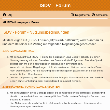
ISDV - Forum
FAQ
Registrieren
Anmelden
ISDV-Homepage
Foren
ISDV - Forum - Nutzungsbedingungen
Mit dem Zugriff auf „ISDV - Forum“ („https://isdv.net/forum“) wird zwischen dir
und dem Betreiber ein Vertrag mit folgenden Regelungen geschlossen:
1. NUTZUNGSVERTRAG
Mit dem Zugriff auf „ISDV - Forum“ (im Folgenden „das Board“) schließt du einen
Nutzungsvertrag mit dem Betreiber des Boards ab (im Folgenden „Betreiber“) und
erklärst dich mit den nachfolgenden Regelungen einverstanden.
Wenn du mit diesen Regelungen nicht einverstanden bist, so darfst du das Board
nicht weiter nutzen. Für die Nutzung des Boards gelten jeweils die an dieser Stelle
veröffentlichten Regelungen.
Der Nutzungsvertrag wird auf unbestimmte Zeit geschlossen und kann von beiden
Seiten ohne Einhaltung einer Frist jederzeit gekündigt werden.
2. EINRÄUMUNG VON NUTZUNGSRECHTEN
Mit dem Erstellen eines Beitrags erteilst du dem Betreiber ein einfaches, zeitlich und
räumlich unbeschränktes und unentgeltliches Recht, deinen Beitrag im Rahmen des
Boards zu nutzen.
Das Nutzungsrecht nach Punkt 2, Unterpunkt a bleibt auch nach Kündigung des
Nutzungsvertrages bestehen.