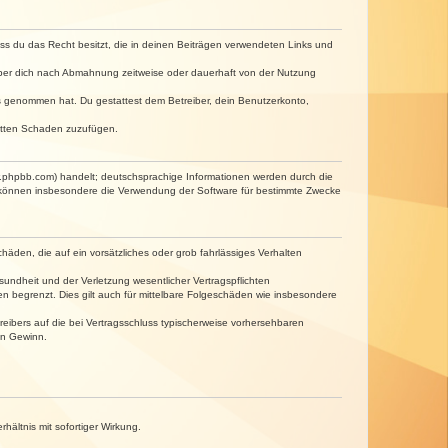
dass du das Recht besitzt, die in deinen Beiträgen verwendeten Links und
iber dich nach Abmahnung zeitweise oder dauerhaft von der Nutzung
tnis genommen hat. Du gestattest dem Betreiber, dein Benutzerkonto,
ritten Schaden zuzufügen.
w.phpbb.com) handelt; deutschsprachige Informationen werden durch die
e können insbesondere die Verwendung der Software für bestimmte Zwecke
häden, die auf ein vorsätzliches oder grob fahrlässiges Verhalten
undheit und der Verletzung wesentlicher Vertragspflichten
n begrenzt. Dies gilt auch für mittelbare Folgeschäden wie insbesondere
eibers auf die bei Vertragsschluss typischerweise vorhersehbaren
en Gewinn.
ältnis mit sofortiger Wirkung.