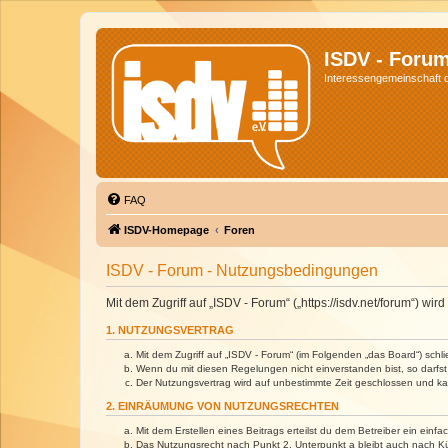
ISDV - Foru
Interessengemeinschaft de
FAQ
ISDV-Homepage
Foren
ISDV - Forum - Nutzungsbedingungen
Mit dem Zugriff auf „ISDV - Forum“ („https://isdv.net/forum“) 
1. NUTZUNGSVERTRAG
Mit dem Zugriff auf „ISDV - Forum“ (im Folgenden „das Board“) sch
Wenn du mit diesen Regelungen nicht einverstanden bist, so darfst 
Der Nutzungsvertrag wird auf unbestimmte Zeit geschlossen und kan
2. EINRÄUMUNG VON NUTZUNGSRECHTEN
Mit dem Erstellen eines Beitrags erteilst du dem Betreiber ein ein
Das Nutzungsrecht nach Punkt 2, Unterpunkt a bleibt auch nach 