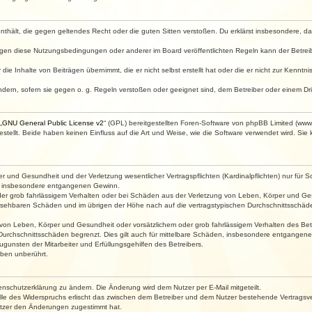
e enthält, die gegen geltendes Recht oder die guten Sitten verstoßen. Du erklärst insbesondere, 
egen diese Nutzungsbedingungen oder anderer im Board veröffentlichten Regeln kann der Betre
die Inhalte von Beiträgen übernimmt, die er nicht selbst erstellt hat oder die er nicht zur Kenn
ndern, sofern sie gegen o. g. Regeln verstoßen oder geeignet sind, dem Betreiber oder einem D
„
GNU General Public License v2
“ (GPL) bereitgestellten Foren-Software von phpBB Limited (ww
ellt. Beide haben keinen Einfluss auf die Art und Weise, wie die Software verwendet wird. Si
 und Gesundheit und der Verletzung wesentlicher Vertragspflichten (Kardinalpflichten) nur für Sc
wie insbesondere entgangenen Gewinn.
der grob fahrlässigem Verhalten oder bei Schäden aus der Verletzung von Leben, Körper und Ges
rhersehbaren Schäden und im übrigen der Höhe nach auf die vertragstypischen Durchschnittsschäde
von Leben, Körper und Gesundheit oder vorsätzlichem oder grob fahrlässigem Verhalten des Betr
Durchschnittsschäden begrenzt. Dies gilt auch für mittelbare Schäden, insbesondere entgangen
gunsten der Mitarbeiter und Erfüllungsgehilfen des Betreibers.
ben unberührt.
enschutzerklärung zu ändern. Die Änderung wird dem Nutzer per E-Mail mitgeteilt.
lle des Widerspruchs erlischt das zwischen dem Betreiber und dem Nutzer bestehende Vertragsverh
utzer den Änderungen zugestimmt hat.