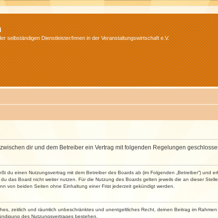
m
r selbständigen Dienstleister/Innen in der Veranstaltungswirtschaft e.V.
wird zwischen dir und dem Betreiber ein Vertrag mit folgenden Regelungen geschlosse
ließt du einen Nutzungsvertrag mit dem Betreiber des Boards ab (im Folgenden „Betreiber“) und 
du das Board nicht weiter nutzen. Für die Nutzung des Boards gelten jeweils die an dieser Stell
n von beiden Seiten ohne Einhaltung einer Frist jederzeit gekündigt werden.
faches, zeitlich und räumlich unbeschränktes und unentgeltliches Recht, deinen Beitrag im Rahme
Kündigung des Nutzungsvertrages bestehen.