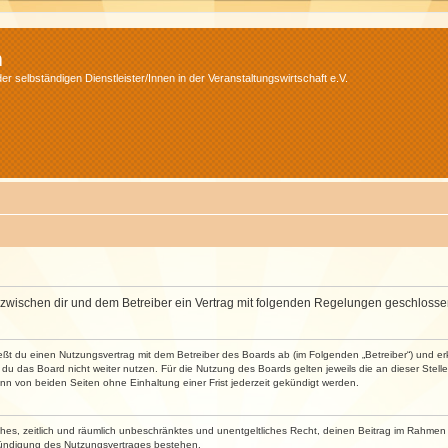
m
r selbständigen Dienstleister/Innen in der Veranstaltungswirtschaft e.V.
wird zwischen dir und dem Betreiber ein Vertrag mit folgenden Regelungen geschlosse
ließt du einen Nutzungsvertrag mit dem Betreiber des Boards ab (im Folgenden „Betreiber“) und 
du das Board nicht weiter nutzen. Für die Nutzung des Boards gelten jeweils die an dieser Stell
n von beiden Seiten ohne Einhaltung einer Frist jederzeit gekündigt werden.
faches, zeitlich und räumlich unbeschränktes und unentgeltliches Recht, deinen Beitrag im Rahme
Kündigung des Nutzungsvertrages bestehen.