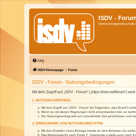
ISDV - Foru
Interessengemeinschaft de
FAQ
ISDV-Homepage
Foren
ISDV - Forum - Nutzungsbedingungen
Mit dem Zugriff auf „ISDV - Forum“ („https://isdv.net/forum“) 
1. NUTZUNGSVERTRAG
Mit dem Zugriff auf „ISDV - Forum“ (im Folgenden „das Board“) sch
Wenn du mit diesen Regelungen nicht einverstanden bist, so darfst 
Der Nutzungsvertrag wird auf unbestimmte Zeit geschlossen und kan
2. EINRÄUMUNG VON NUTZUNGSRECHTEN
Mit dem Erstellen eines Beitrags erteilst du dem Betreiber ein ein
Das Nutzungsrecht nach Punkt 2, Unterpunkt a bleibt auch nach 