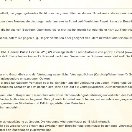
e enthält, die gegen geltendes Recht oder die guten Sitten verstoßen. Du erklärst insbesondere, 
egen diese Nutzungsbedingungen oder anderer im Board veröffentlichten Regeln kann der Betre
die Inhalte von Beiträgen übernimmt, die er nicht selbst erstellt hat oder die er nicht zur Kenn
ndern, sofern sie gegen o. g. Regeln verstoßen oder geeignet sind, dem Betreiber oder einem D
„
GNU General Public License v2
“ (GPL) bereitgestellten Foren-Software von phpBB Limited (ww
ellt. Beide haben keinen Einfluss auf die Art und Weise, wie die Software verwendet wird. Si
 und Gesundheit und der Verletzung wesentlicher Vertragspflichten (Kardinalpflichten) nur für Sc
wie insbesondere entgangenen Gewinn.
der grob fahrlässigem Verhalten oder bei Schäden aus der Verletzung von Leben, Körper und Ges
rhersehbaren Schäden und im übrigen der Höhe nach auf die vertragstypischen Durchschnittsschäde
von Leben, Körper und Gesundheit oder vorsätzlichem oder grob fahrlässigem Verhalten des Betr
Durchschnittsschäden begrenzt. Dies gilt auch für mittelbare Schäden, insbesondere entgangen
gunsten der Mitarbeiter und Erfüllungsgehilfen des Betreibers.
ben unberührt.
enschutzerklärung zu ändern. Die Änderung wird dem Nutzer per E-Mail mitgeteilt.
lle des Widerspruchs erlischt das zwischen dem Betreiber und dem Nutzer bestehende Vertragsverh
utzer den Änderungen zugestimmt hat.