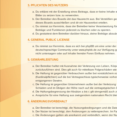
3. PFLICHTEN DES NUTZERS
Du erklärst mit der Erstellung eines Beitrags, dass er keine Inhalt
Bilder zu setzen bzw. zu verwenden.
Der Betreiber des Boards übt das Hausrecht aus. Bei Verstößen g
dieses Boards ausschließen und dir ein Hausverbot erteilen.
Du nimmst zur Kenntnis, dass der Betreiber keine Verantwortung für 
Beiträge und Funktionen jederzeit zu löschen oder zu sperren.
Du gestattest dem Betreiber darüber hinaus, deine Beiträge abzuä
4. GENERAL PUBLIC LICENSE
Du nimmst zur Kenntnis, dass es sich bei phpBB um eine unter der 
deutschsprachige Community unter www.phpbb.de zur Verfügung gest
nicht untersagen oder auf Inhalte fremder Foren Einfluss nehmen.
5. GEWÄHRLEISTUNG
Der Betreiber haftet mit Ausnahme der Verletzung von Leben, Körper
zurückzuführen sind. Dies gilt auch für mittelbare Folgeschäden 
Die Haftung ist gegenüber Verbrauchern außer bei vorsätzlichem o
(Kardinalpflichten) auf die bei Vertragsschluss typischerweise vo
entgangenen Gewinn.
Die Haftung ist gegenüber Unternehmern außer bei der Verletzung 
Schäden und im Übrigen der Höhe nach auf die vertragstypischen 
Die Haftungsbegrenzung der Absätze a bis c gilt sinngemäß auch zu
Ansprüche für eine Haftung aus zwingendem nationalem Recht blei
6. ÄNDERUNGSVORBEHALT
Der Betreiber ist berechtigt, die Nutzungsbedingungen und die Dat
Der Nutzer ist berechtigt, den Änderungen zu widersprechen. Im Fa
Die Änderungen gelten als anerkannt und verbindlich, wenn der N