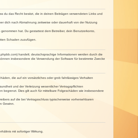
dass du das Recht besitzt, die in deinen Beiträgen verwendeten Links und
iber dich nach Abmahnung zeitweise oder dauerhaft von der Nutzung
tnis genommen hat. Du gestattest dem Betreiber, dein Benutzerkonto,
ritten Schaden zuzufügen.
w.phpbb.com) handelt; deutschsprachige Informationen werden durch die
e können insbesondere die Verwendung der Software für bestimmte Zwecke
häden, die auf ein vorsätzliches oder grob fahrlässiges Verhalten
undheit und der Verletzung wesentlicher Vertragspflichten
n begrenzt. Dies gilt auch für mittelbare Folgeschäden wie insbesondere
eibers auf die bei Vertragsschluss typischerweise vorhersehbaren
en Gewinn.
ältnis mit sofortiger Wirkung.