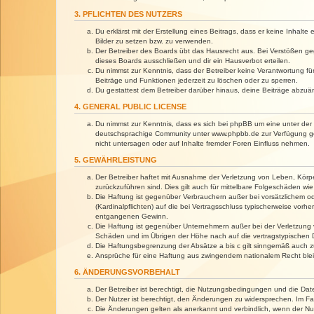
3. PFLICHTEN DES NUTZERS
Du erklärst mit der Erstellung eines Beitrags, dass er keine Inhalt
Bilder zu setzen bzw. zu verwenden.
Der Betreiber des Boards übt das Hausrecht aus. Bei Verstößen g
dieses Boards ausschließen und dir ein Hausverbot erteilen.
Du nimmst zur Kenntnis, dass der Betreiber keine Verantwortung für 
Beiträge und Funktionen jederzeit zu löschen oder zu sperren.
Du gestattest dem Betreiber darüber hinaus, deine Beiträge abzuä
4. GENERAL PUBLIC LICENSE
Du nimmst zur Kenntnis, dass es sich bei phpBB um eine unter der 
deutschsprachige Community unter www.phpbb.de zur Verfügung gest
nicht untersagen oder auf Inhalte fremder Foren Einfluss nehmen.
5. GEWÄHRLEISTUNG
Der Betreiber haftet mit Ausnahme der Verletzung von Leben, Körper
zurückzuführen sind. Dies gilt auch für mittelbare Folgeschäden 
Die Haftung ist gegenüber Verbrauchern außer bei vorsätzlichem o
(Kardinalpflichten) auf die bei Vertragsschluss typischerweise vo
entgangenen Gewinn.
Die Haftung ist gegenüber Unternehmern außer bei der Verletzung 
Schäden und im Übrigen der Höhe nach auf die vertragstypischen 
Die Haftungsbegrenzung der Absätze a bis c gilt sinngemäß auch zu
Ansprüche für eine Haftung aus zwingendem nationalem Recht blei
6. ÄNDERUNGSVORBEHALT
Der Betreiber ist berechtigt, die Nutzungsbedingungen und die Dat
Der Nutzer ist berechtigt, den Änderungen zu widersprechen. Im Fa
Die Änderungen gelten als anerkannt und verbindlich, wenn der N