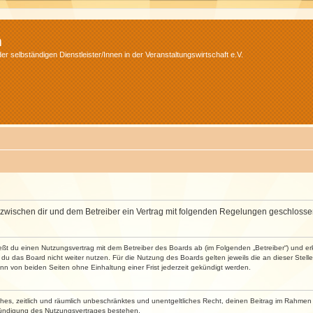
m
r selbständigen Dienstleister/Innen in der Veranstaltungswirtschaft e.V.
wird zwischen dir und dem Betreiber ein Vertrag mit folgenden Regelungen geschlosse
ließt du einen Nutzungsvertrag mit dem Betreiber des Boards ab (im Folgenden „Betreiber“) und 
du das Board nicht weiter nutzen. Für die Nutzung des Boards gelten jeweils die an dieser Stell
n von beiden Seiten ohne Einhaltung einer Frist jederzeit gekündigt werden.
faches, zeitlich und räumlich unbeschränktes und unentgeltliches Recht, deinen Beitrag im Rahme
Kündigung des Nutzungsvertrages bestehen.