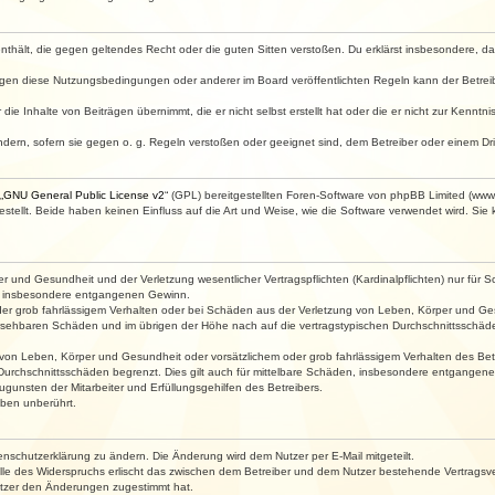
e enthält, die gegen geltendes Recht oder die guten Sitten verstoßen. Du erklärst insbesondere, 
egen diese Nutzungsbedingungen oder anderer im Board veröffentlichten Regeln kann der Betre
die Inhalte von Beiträgen übernimmt, die er nicht selbst erstellt hat oder die er nicht zur Kenn
ndern, sofern sie gegen o. g. Regeln verstoßen oder geeignet sind, dem Betreiber oder einem D
„
GNU General Public License v2
“ (GPL) bereitgestellten Foren-Software von phpBB Limited (ww
ellt. Beide haben keinen Einfluss auf die Art und Weise, wie die Software verwendet wird. Si
 und Gesundheit und der Verletzung wesentlicher Vertragspflichten (Kardinalpflichten) nur für Sc
wie insbesondere entgangenen Gewinn.
der grob fahrlässigem Verhalten oder bei Schäden aus der Verletzung von Leben, Körper und Ges
rhersehbaren Schäden und im übrigen der Höhe nach auf die vertragstypischen Durchschnittsschäde
von Leben, Körper und Gesundheit oder vorsätzlichem oder grob fahrlässigem Verhalten des Betr
Durchschnittsschäden begrenzt. Dies gilt auch für mittelbare Schäden, insbesondere entgangen
gunsten der Mitarbeiter und Erfüllungsgehilfen des Betreibers.
ben unberührt.
enschutzerklärung zu ändern. Die Änderung wird dem Nutzer per E-Mail mitgeteilt.
lle des Widerspruchs erlischt das zwischen dem Betreiber und dem Nutzer bestehende Vertragsverh
utzer den Änderungen zugestimmt hat.