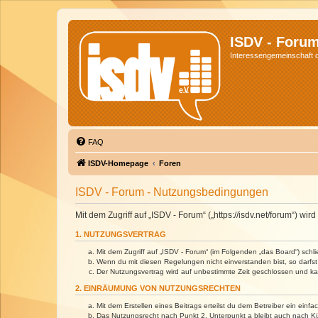
ISDV - Foru
Interessengemeinschaft de
FAQ
ISDV-Homepage
Foren
ISDV - Forum - Nutzungsbedingungen
Mit dem Zugriff auf „ISDV - Forum“ („https://isdv.net/forum“) 
1. NUTZUNGSVERTRAG
Mit dem Zugriff auf „ISDV - Forum“ (im Folgenden „das Board“) sch
Wenn du mit diesen Regelungen nicht einverstanden bist, so darfst 
Der Nutzungsvertrag wird auf unbestimmte Zeit geschlossen und kan
2. EINRÄUMUNG VON NUTZUNGSRECHTEN
Mit dem Erstellen eines Beitrags erteilst du dem Betreiber ein ein
Das Nutzungsrecht nach Punkt 2, Unterpunkt a bleibt auch nach 