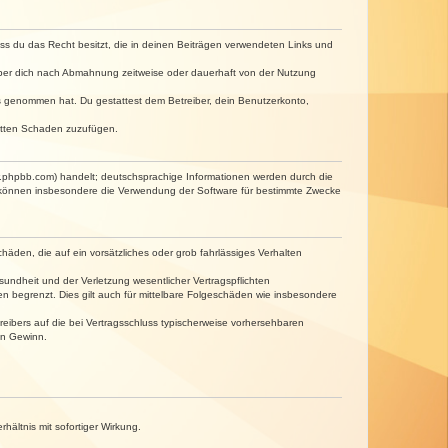
dass du das Recht besitzt, die in deinen Beiträgen verwendeten Links und
iber dich nach Abmahnung zeitweise oder dauerhaft von der Nutzung
tnis genommen hat. Du gestattest dem Betreiber, dein Benutzerkonto,
ritten Schaden zuzufügen.
w.phpbb.com) handelt; deutschsprachige Informationen werden durch die
e können insbesondere die Verwendung der Software für bestimmte Zwecke
häden, die auf ein vorsätzliches oder grob fahrlässiges Verhalten
undheit und der Verletzung wesentlicher Vertragspflichten
n begrenzt. Dies gilt auch für mittelbare Folgeschäden wie insbesondere
eibers auf die bei Vertragsschluss typischerweise vorhersehbaren
en Gewinn.
ältnis mit sofortiger Wirkung.