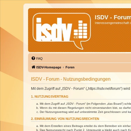
ISDV - Foru
Interessengemeinschaft de
FAQ
ISDV-Homepage
Foren
ISDV - Forum - Nutzungsbedingungen
Mit dem Zugriff auf „ISDV - Forum“ („https://isdv.net/forum“) 
1. NUTZUNGSVERTRAG
Mit dem Zugriff auf „ISDV - Forum“ (im Folgenden „das Board“) sch
Wenn du mit diesen Regelungen nicht einverstanden bist, so darfst 
Der Nutzungsvertrag wird auf unbestimmte Zeit geschlossen und kan
2. EINRÄUMUNG VON NUTZUNGSRECHTEN
Mit dem Erstellen eines Beitrags erteilst du dem Betreiber ein ein
Das Nutzungsrecht nach Punkt 2, Unterpunkt a bleibt auch nach 