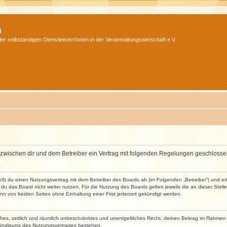
m
r selbständigen Dienstleister/Innen in der Veranstaltungswirtschaft e.V.
wird zwischen dir und dem Betreiber ein Vertrag mit folgenden Regelungen geschlosse
ließt du einen Nutzungsvertrag mit dem Betreiber des Boards ab (im Folgenden „Betreiber“) und 
du das Board nicht weiter nutzen. Für die Nutzung des Boards gelten jeweils die an dieser Stell
n von beiden Seiten ohne Einhaltung einer Frist jederzeit gekündigt werden.
faches, zeitlich und räumlich unbeschränktes und unentgeltliches Recht, deinen Beitrag im Rahme
Kündigung des Nutzungsvertrages bestehen.