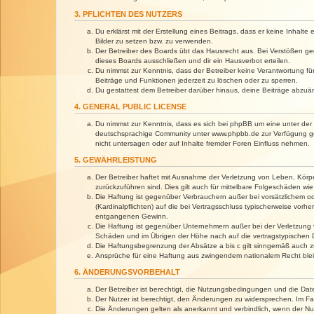
3. PFLICHTEN DES NUTZERS
Du erklärst mit der Erstellung eines Beitrags, dass er keine Inhalt
Bilder zu setzen bzw. zu verwenden.
Der Betreiber des Boards übt das Hausrecht aus. Bei Verstößen g
dieses Boards ausschließen und dir ein Hausverbot erteilen.
Du nimmst zur Kenntnis, dass der Betreiber keine Verantwortung für 
Beiträge und Funktionen jederzeit zu löschen oder zu sperren.
Du gestattest dem Betreiber darüber hinaus, deine Beiträge abzuä
4. GENERAL PUBLIC LICENSE
Du nimmst zur Kenntnis, dass es sich bei phpBB um eine unter der 
deutschsprachige Community unter www.phpbb.de zur Verfügung gest
nicht untersagen oder auf Inhalte fremder Foren Einfluss nehmen.
5. GEWÄHRLEISTUNG
Der Betreiber haftet mit Ausnahme der Verletzung von Leben, Körper
zurückzuführen sind. Dies gilt auch für mittelbare Folgeschäden 
Die Haftung ist gegenüber Verbrauchern außer bei vorsätzlichem o
(Kardinalpflichten) auf die bei Vertragsschluss typischerweise vo
entgangenen Gewinn.
Die Haftung ist gegenüber Unternehmern außer bei der Verletzung 
Schäden und im Übrigen der Höhe nach auf die vertragstypischen 
Die Haftungsbegrenzung der Absätze a bis c gilt sinngemäß auch zu
Ansprüche für eine Haftung aus zwingendem nationalem Recht blei
6. ÄNDERUNGSVORBEHALT
Der Betreiber ist berechtigt, die Nutzungsbedingungen und die Dat
Der Nutzer ist berechtigt, den Änderungen zu widersprechen. Im Fa
Die Änderungen gelten als anerkannt und verbindlich, wenn der N