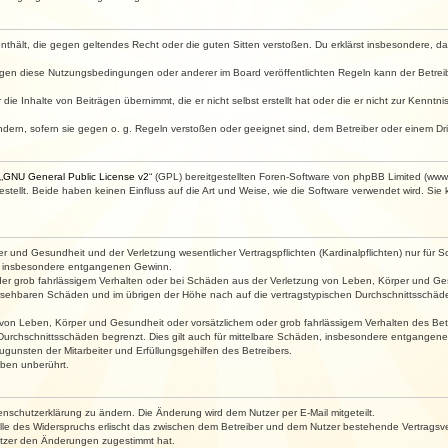
e enthält, die gegen geltendes Recht oder die guten Sitten verstoßen. Du erklärst insbesondere, 
egen diese Nutzungsbedingungen oder anderer im Board veröffentlichten Regeln kann der Betre
die Inhalte von Beiträgen übernimmt, die er nicht selbst erstellt hat oder die er nicht zur Kenn
ndern, sofern sie gegen o. g. Regeln verstoßen oder geeignet sind, dem Betreiber oder einem D
„
GNU General Public License v2
“ (GPL) bereitgestellten Foren-Software von phpBB Limited (ww
ellt. Beide haben keinen Einfluss auf die Art und Weise, wie die Software verwendet wird. Si
 und Gesundheit und der Verletzung wesentlicher Vertragspflichten (Kardinalpflichten) nur für Sc
wie insbesondere entgangenen Gewinn.
der grob fahrlässigem Verhalten oder bei Schäden aus der Verletzung von Leben, Körper und Ges
rhersehbaren Schäden und im übrigen der Höhe nach auf die vertragstypischen Durchschnittsschäde
von Leben, Körper und Gesundheit oder vorsätzlichem oder grob fahrlässigem Verhalten des Betr
Durchschnittsschäden begrenzt. Dies gilt auch für mittelbare Schäden, insbesondere entgangen
gunsten der Mitarbeiter und Erfüllungsgehilfen des Betreibers.
ben unberührt.
enschutzerklärung zu ändern. Die Änderung wird dem Nutzer per E-Mail mitgeteilt.
lle des Widerspruchs erlischt das zwischen dem Betreiber und dem Nutzer bestehende Vertragsverh
utzer den Änderungen zugestimmt hat.