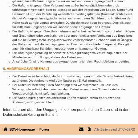
gilt auch für mittelbare Folgeschäden wie insbesondere entgangenen Gewinn.
Die Haftung ist gegenüber Verbrauchern außer bei vorsätzlichem oder grob
fahrlässigem Verhalten oder bei Schäden aus der Verletzung von Leben, Körper und
Gesundheit und der Verletzung wesentlicher Vertragspflichten (Kardinalpflichten) auf
die bei Vertragsschluss typischerweise vorhersehbaren Schäden und im übrigen der
Höhe nach auf die vertragstypischen Durchschnittsschäden begrenzt. Dies gilt auch
für mittelbare Folgeschäden wie insbesondere entgangenen Gewinn.
Die Haftung ist gegenüber Unternehmern außer bei der Verletzung von Leben, Körper
und Gesundheit oder vorsätzlichem oder grob fahrlässigem Verhalten des Betreibers
auf die bei Vertragsschluss typischerweise vorhersehbaren Schäden und im Übrigen
der Höhe nach auf die vertragstypischen Durchschnittsschäden begrenzt. Dies gilt
auch für mittelbare Schäden, insbesondere entgangenen Gewinn.
Die Haftungsbegrenzung der Absätze a bis c gilt sinngemäß auch zugunsten der
Mitarbeiter und Erfüllungsgehilfen des Betreibers.
Ansprüche für eine Haftung aus zwingendem nationalem Recht bleiben unberührt.
6. ÄNDERUNGSVORBEHALT
Der Betreiber ist berechtigt, die Nutzungsbedingungen und die Datenschutzerklärung
zu ändern. Die Änderung wird dem Nutzer per E-Mail mitgeteilt.
Der Nutzer ist berechtigt, den Änderungen zu widersprechen. Im Falle des
Widerspruchs erlischt das zwischen dem Betreiber und dem Nutzer bestehende
Vertragsverhältnis mit sofortiger Wirkung.
Die Änderungen gelten als anerkannt und verbindlich, wenn der Nutzer den
Änderungen zugestimmt hat.
Informationen über den Umgang mit deinen persönlichen Daten sind in der
Datenschutzerklärung enthalten.
ISDV-Homepage
Foren
Alle Zeiten sind
UTC+02:00