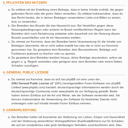
3. PFLICHTEN DES NUTZERS
Du erklärst mit der Erstellung eines Beitrags, dass er keine Inhalte enthält, die gegen
geltendes Recht oder die guten Sitten verstoßen. Du erklärst insbesondere, dass du
das Recht besitzt, die in deinen Beiträgen verwendeten Links und Bilder zu setzen
bzw. zu verwenden.
Der Betreiber des Boards übt das Hausrecht aus. Bei Verstößen gegen diese
Nutzungsbedingungen oder anderer im Board veröffentlichten Regeln kann der
Betreiber dich nach Abmahnung zeitweise oder dauerhaft von der Nutzung dieses
Boards ausschließen und dir ein Hausverbot erteilen.
Du nimmst zur Kenntnis, dass der Betreiber keine Verantwortung für die Inhalte von
Beiträgen übernimmt, die er nicht selbst erstellt hat oder die er nicht zur Kenntnis
genommen hat. Du gestattest dem Betreiber, dein Benutzerkonto, Beiträge und
Funktionen jederzeit zu löschen oder zu sperren.
Du gestattest dem Betreiber darüber hinaus, deine Beiträge abzuändern, sofern sie
gegen o. g. Regeln verstoßen oder geeignet sind, dem Betreiber oder einem Dritten
Schaden zuzufügen.
4. GENERAL PUBLIC LICENSE
Du nimmst zur Kenntnis, dass es sich bei phpBB um eine unter der „
GNU General Public License v2
“ (GPL) bereitgestellten Foren-Software von phpBB
Limited (www.phpbb.com) handelt; deutschsprachige Informationen werden durch die
deutschsprachige Community unter www.phpbb.de zur Verfügung gestellt. Beide
haben keinen Einfluss auf die Art und Weise, wie die Software verwendet wird. Sie
können insbesondere die Verwendung der Software für bestimmte Zwecke nicht
untersagen oder auf Inhalte fremder Foren Einfluss nehmen.
5. GEWÄHRLEISTUNG
Der Betreiber haftet mit Ausnahme der Verletzung von Leben, Körper und Gesundheit
und der Verletzung wesentlicher Vertragspflichten (Kardinalpflichten) nur für Schäden,
die auf ein vorsätzliches oder grob fahrlässiges Verhalten zurückzuführen sind. Dies