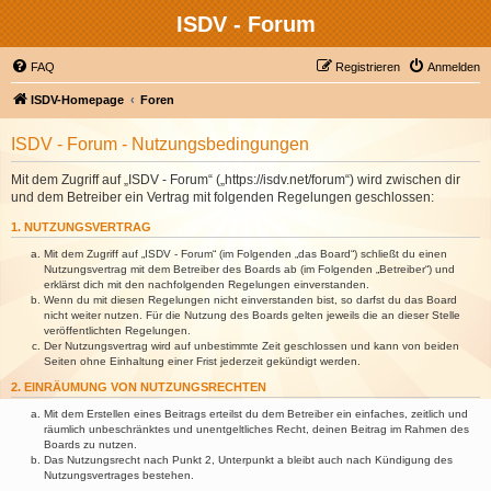
ISDV - Forum
FAQ
Registrieren
Anmelden
ISDV-Homepage
Foren
ISDV - Forum - Nutzungsbedingungen
Mit dem Zugriff auf „ISDV - Forum“ („https://isdv.net/forum“) wird zwischen dir
und dem Betreiber ein Vertrag mit folgenden Regelungen geschlossen:
1. NUTZUNGSVERTRAG
Mit dem Zugriff auf „ISDV - Forum“ (im Folgenden „das Board“) schließt du einen
Nutzungsvertrag mit dem Betreiber des Boards ab (im Folgenden „Betreiber“) und
erklärst dich mit den nachfolgenden Regelungen einverstanden.
Wenn du mit diesen Regelungen nicht einverstanden bist, so darfst du das Board
nicht weiter nutzen. Für die Nutzung des Boards gelten jeweils die an dieser Stelle
veröffentlichten Regelungen.
Der Nutzungsvertrag wird auf unbestimmte Zeit geschlossen und kann von beiden
Seiten ohne Einhaltung einer Frist jederzeit gekündigt werden.
2. EINRÄUMUNG VON NUTZUNGSRECHTEN
Mit dem Erstellen eines Beitrags erteilst du dem Betreiber ein einfaches, zeitlich und
räumlich unbeschränktes und unentgeltliches Recht, deinen Beitrag im Rahmen des
Boards zu nutzen.
Das Nutzungsrecht nach Punkt 2, Unterpunkt a bleibt auch nach Kündigung des
Nutzungsvertrages bestehen.