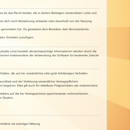
dass du das Recht besitzt, die in deinen Beiträgen verwendeten Links und
iber dich nach Abmahnung zeitweise oder dauerhaft von der Nutzung
tnis genommen hat. Du gestattest dem Betreiber, dein Benutzerkonto,
ritten Schaden zuzufügen.
w.phpbb.com) handelt; deutschsprachige Informationen werden durch die
e können insbesondere die Verwendung der Software für bestimmte Zwecke
häden, die auf ein vorsätzliches oder grob fahrlässiges Verhalten
undheit und der Verletzung wesentlicher Vertragspflichten
n begrenzt. Dies gilt auch für mittelbare Folgeschäden wie insbesondere
eibers auf die bei Vertragsschluss typischerweise vorhersehbaren
en Gewinn.
ältnis mit sofortiger Wirkung.