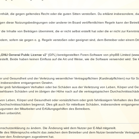
e enthält, die gegen geltendes Recht oder die guten Sitten verstoßen. Du erklärst insbesondere, 
egen diese Nutzungsbedingungen oder anderer im Board veröffentlichten Regeln kann der Betre
die Inhalte von Beiträgen übernimmt, die er nicht selbst erstellt hat oder die er nicht zur Kenn
ndern, sofern sie gegen o. g. Regeln verstoßen oder geeignet sind, dem Betreiber oder einem D
„
GNU General Public License v2
“ (GPL) bereitgestellten Foren-Software von phpBB Limited (ww
ellt. Beide haben keinen Einfluss auf die Art und Weise, wie die Software verwendet wird. Si
 und Gesundheit und der Verletzung wesentlicher Vertragspflichten (Kardinalpflichten) nur für Sc
wie insbesondere entgangenen Gewinn.
der grob fahrlässigem Verhalten oder bei Schäden aus der Verletzung von Leben, Körper und Ges
rhersehbaren Schäden und im übrigen der Höhe nach auf die vertragstypischen Durchschnittsschäde
von Leben, Körper und Gesundheit oder vorsätzlichem oder grob fahrlässigem Verhalten des Betr
Durchschnittsschäden begrenzt. Dies gilt auch für mittelbare Schäden, insbesondere entgangen
gunsten der Mitarbeiter und Erfüllungsgehilfen des Betreibers.
ben unberührt.
enschutzerklärung zu ändern. Die Änderung wird dem Nutzer per E-Mail mitgeteilt.
lle des Widerspruchs erlischt das zwischen dem Betreiber und dem Nutzer bestehende Vertragsverh
utzer den Änderungen zugestimmt hat.