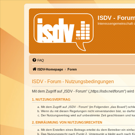
ISDV - Foru
Interessengemeinschaft de
FAQ
ISDV-Homepage
Foren
ISDV - Forum - Nutzungsbedingungen
Mit dem Zugriff auf „ISDV - Forum“ („https://isdv.net/forum“) 
1. NUTZUNGSVERTRAG
Mit dem Zugriff auf „ISDV - Forum“ (im Folgenden „das Board“) sch
Wenn du mit diesen Regelungen nicht einverstanden bist, so darfst 
Der Nutzungsvertrag wird auf unbestimmte Zeit geschlossen und kan
2. EINRÄUMUNG VON NUTZUNGSRECHTEN
Mit dem Erstellen eines Beitrags erteilst du dem Betreiber ein ein
Das Nutzungsrecht nach Punkt 2, Unterpunkt a bleibt auch nach 