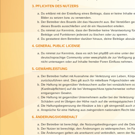
3. PFLICHTEN DES NUTZERS
Du erklärst mit der Erstellung eines Beitrags, dass er keine Inhalt
Bilder zu setzen bzw. zu verwenden.
Der Betreiber des Boards übt das Hausrecht aus. Bei Verstößen g
dieses Boards ausschließen und dir ein Hausverbot erteilen.
Du nimmst zur Kenntnis, dass der Betreiber keine Verantwortung für 
Beiträge und Funktionen jederzeit zu löschen oder zu sperren.
Du gestattest dem Betreiber darüber hinaus, deine Beiträge abzuä
4. GENERAL PUBLIC LICENSE
Du nimmst zur Kenntnis, dass es sich bei phpBB um eine unter der 
deutschsprachige Community unter www.phpbb.de zur Verfügung gest
nicht untersagen oder auf Inhalte fremder Foren Einfluss nehmen.
5. GEWÄHRLEISTUNG
Der Betreiber haftet mit Ausnahme der Verletzung von Leben, Körper
zurückzuführen sind. Dies gilt auch für mittelbare Folgeschäden 
Die Haftung ist gegenüber Verbrauchern außer bei vorsätzlichem o
(Kardinalpflichten) auf die bei Vertragsschluss typischerweise vo
entgangenen Gewinn.
Die Haftung ist gegenüber Unternehmern außer bei der Verletzung 
Schäden und im Übrigen der Höhe nach auf die vertragstypischen 
Die Haftungsbegrenzung der Absätze a bis c gilt sinngemäß auch zu
Ansprüche für eine Haftung aus zwingendem nationalem Recht blei
6. ÄNDERUNGSVORBEHALT
Der Betreiber ist berechtigt, die Nutzungsbedingungen und die Dat
Der Nutzer ist berechtigt, den Änderungen zu widersprechen. Im Fa
Die Änderungen gelten als anerkannt und verbindlich, wenn der N