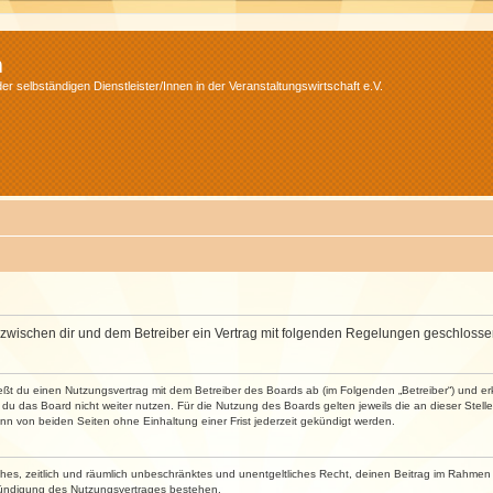
m
r selbständigen Dienstleister/Innen in der Veranstaltungswirtschaft e.V.
wird zwischen dir und dem Betreiber ein Vertrag mit folgenden Regelungen geschlosse
ließt du einen Nutzungsvertrag mit dem Betreiber des Boards ab (im Folgenden „Betreiber“) und 
du das Board nicht weiter nutzen. Für die Nutzung des Boards gelten jeweils die an dieser Stell
n von beiden Seiten ohne Einhaltung einer Frist jederzeit gekündigt werden.
faches, zeitlich und räumlich unbeschränktes und unentgeltliches Recht, deinen Beitrag im Rahme
Kündigung des Nutzungsvertrages bestehen.