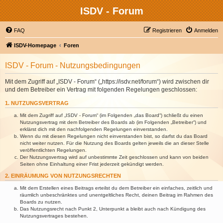
ISDV - Forum
FAQ
Registrieren
Anmelden
ISDV-Homepage
Foren
ISDV - Forum - Nutzungsbedingungen
Mit dem Zugriff auf „ISDV - Forum“ („https://isdv.net/forum“) wird zwischen dir
und dem Betreiber ein Vertrag mit folgenden Regelungen geschlossen:
1. NUTZUNGSVERTRAG
Mit dem Zugriff auf „ISDV - Forum“ (im Folgenden „das Board“) schließt du einen
Nutzungsvertrag mit dem Betreiber des Boards ab (im Folgenden „Betreiber“) und
erklärst dich mit den nachfolgenden Regelungen einverstanden.
Wenn du mit diesen Regelungen nicht einverstanden bist, so darfst du das Board
nicht weiter nutzen. Für die Nutzung des Boards gelten jeweils die an dieser Stelle
veröffentlichten Regelungen.
Der Nutzungsvertrag wird auf unbestimmte Zeit geschlossen und kann von beiden
Seiten ohne Einhaltung einer Frist jederzeit gekündigt werden.
2. EINRÄUMUNG VON NUTZUNGSRECHTEN
Mit dem Erstellen eines Beitrags erteilst du dem Betreiber ein einfaches, zeitlich und
räumlich unbeschränktes und unentgeltliches Recht, deinen Beitrag im Rahmen des
Boards zu nutzen.
Das Nutzungsrecht nach Punkt 2, Unterpunkt a bleibt auch nach Kündigung des
Nutzungsvertrages bestehen.