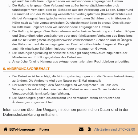
gilt auch für mittelbare Folgeschäden wie insbesondere entgangenen Gewinn.
Die Haftung ist gegenüber Verbrauchern außer bei vorsätzlichem oder grob
fahrlässigem Verhalten oder bei Schäden aus der Verletzung von Leben, Körper und
Gesundheit und der Verletzung wesentlicher Vertragspflichten (Kardinalpflichten) auf
die bei Vertragsschluss typischerweise vorhersehbaren Schäden und im übrigen der
Höhe nach auf die vertragstypischen Durchschnittsschäden begrenzt. Dies gilt auch
für mittelbare Folgeschäden wie insbesondere entgangenen Gewinn.
Die Haftung ist gegenüber Unternehmern außer bei der Verletzung von Leben, Körper
und Gesundheit oder vorsätzlichem oder grob fahrlässigem Verhalten des Betreibers
auf die bei Vertragsschluss typischerweise vorhersehbaren Schäden und im Übrigen
der Höhe nach auf die vertragstypischen Durchschnittsschäden begrenzt. Dies gilt
auch für mittelbare Schäden, insbesondere entgangenen Gewinn.
Die Haftungsbegrenzung der Absätze a bis c gilt sinngemäß auch zugunsten der
Mitarbeiter und Erfüllungsgehilfen des Betreibers.
Ansprüche für eine Haftung aus zwingendem nationalem Recht bleiben unberührt.
6. ÄNDERUNGSVORBEHALT
Der Betreiber ist berechtigt, die Nutzungsbedingungen und die Datenschutzerklärung
zu ändern. Die Änderung wird dem Nutzer per E-Mail mitgeteilt.
Der Nutzer ist berechtigt, den Änderungen zu widersprechen. Im Falle des
Widerspruchs erlischt das zwischen dem Betreiber und dem Nutzer bestehende
Vertragsverhältnis mit sofortiger Wirkung.
Die Änderungen gelten als anerkannt und verbindlich, wenn der Nutzer den
Änderungen zugestimmt hat.
Informationen über den Umgang mit deinen persönlichen Daten sind in der
Datenschutzerklärung enthalten.
ISDV-Homepage
Foren
Alle Zeiten sind
UTC+02:00