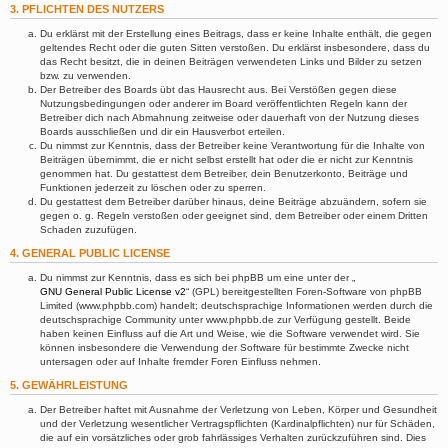
3. PFLICHTEN DES NUTZERS
Du erklärst mit der Erstellung eines Beitrags, dass er keine Inhalte enthält, die gegen
geltendes Recht oder die guten Sitten verstoßen. Du erklärst insbesondere, dass du
das Recht besitzt, die in deinen Beiträgen verwendeten Links und Bilder zu setzen
bzw. zu verwenden.
Der Betreiber des Boards übt das Hausrecht aus. Bei Verstößen gegen diese
Nutzungsbedingungen oder anderer im Board veröffentlichten Regeln kann der
Betreiber dich nach Abmahnung zeitweise oder dauerhaft von der Nutzung dieses
Boards ausschließen und dir ein Hausverbot erteilen.
Du nimmst zur Kenntnis, dass der Betreiber keine Verantwortung für die Inhalte von
Beiträgen übernimmt, die er nicht selbst erstellt hat oder die er nicht zur Kenntnis
genommen hat. Du gestattest dem Betreiber, dein Benutzerkonto, Beiträge und
Funktionen jederzeit zu löschen oder zu sperren.
Du gestattest dem Betreiber darüber hinaus, deine Beiträge abzuändern, sofern sie
gegen o. g. Regeln verstoßen oder geeignet sind, dem Betreiber oder einem Dritten
Schaden zuzufügen.
4. GENERAL PUBLIC LICENSE
Du nimmst zur Kenntnis, dass es sich bei phpBB um eine unter der „
GNU General Public License v2
“ (GPL) bereitgestellten Foren-Software von phpBB
Limited (www.phpbb.com) handelt; deutschsprachige Informationen werden durch die
deutschsprachige Community unter www.phpbb.de zur Verfügung gestellt. Beide
haben keinen Einfluss auf die Art und Weise, wie die Software verwendet wird. Sie
können insbesondere die Verwendung der Software für bestimmte Zwecke nicht
untersagen oder auf Inhalte fremder Foren Einfluss nehmen.
5. GEWÄHRLEISTUNG
Der Betreiber haftet mit Ausnahme der Verletzung von Leben, Körper und Gesundheit
und der Verletzung wesentlicher Vertragspflichten (Kardinalpflichten) nur für Schäden,
die auf ein vorsätzliches oder grob fahrlässiges Verhalten zurückzuführen sind. Dies