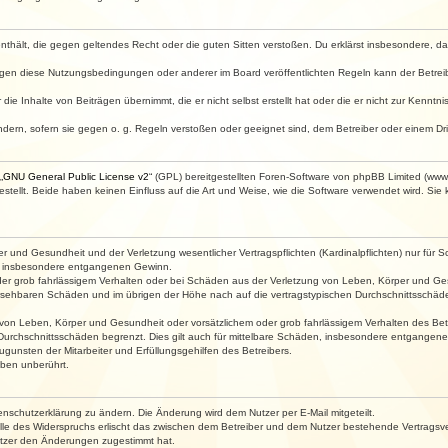
e enthält, die gegen geltendes Recht oder die guten Sitten verstoßen. Du erklärst insbesondere, 
egen diese Nutzungsbedingungen oder anderer im Board veröffentlichten Regeln kann der Betre
die Inhalte von Beiträgen übernimmt, die er nicht selbst erstellt hat oder die er nicht zur Kenn
ndern, sofern sie gegen o. g. Regeln verstoßen oder geeignet sind, dem Betreiber oder einem D
„
GNU General Public License v2
“ (GPL) bereitgestellten Foren-Software von phpBB Limited (ww
ellt. Beide haben keinen Einfluss auf die Art und Weise, wie die Software verwendet wird. Si
 und Gesundheit und der Verletzung wesentlicher Vertragspflichten (Kardinalpflichten) nur für Sc
wie insbesondere entgangenen Gewinn.
der grob fahrlässigem Verhalten oder bei Schäden aus der Verletzung von Leben, Körper und Ges
rhersehbaren Schäden und im übrigen der Höhe nach auf die vertragstypischen Durchschnittsschäde
von Leben, Körper und Gesundheit oder vorsätzlichem oder grob fahrlässigem Verhalten des Betr
Durchschnittsschäden begrenzt. Dies gilt auch für mittelbare Schäden, insbesondere entgangen
gunsten der Mitarbeiter und Erfüllungsgehilfen des Betreibers.
ben unberührt.
enschutzerklärung zu ändern. Die Änderung wird dem Nutzer per E-Mail mitgeteilt.
lle des Widerspruchs erlischt das zwischen dem Betreiber und dem Nutzer bestehende Vertragsverh
utzer den Änderungen zugestimmt hat.