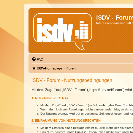
ISDV - Foru
Interessengemeinschaft de
FAQ
ISDV-Homepage
Foren
ISDV - Forum - Nutzungsbedingungen
Mit dem Zugriff auf „ISDV - Forum“ („https://isdv.net/forum“) 
1. NUTZUNGSVERTRAG
Mit dem Zugriff auf „ISDV - Forum“ (im Folgenden „das Board“) sch
Wenn du mit diesen Regelungen nicht einverstanden bist, so darfst 
Der Nutzungsvertrag wird auf unbestimmte Zeit geschlossen und kan
2. EINRÄUMUNG VON NUTZUNGSRECHTEN
Mit dem Erstellen eines Beitrags erteilst du dem Betreiber ein ein
Das Nutzungsrecht nach Punkt 2, Unterpunkt a bleibt auch nach 