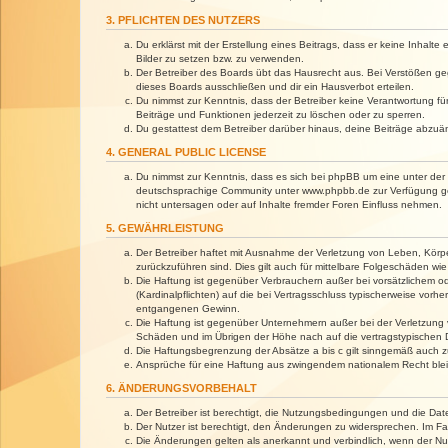
3. PFLICHTEN DES NUTZERS
Du erklärst mit der Erstellung eines Beitrags, dass er keine Inhalt
Bilder zu setzen bzw. zu verwenden.
Der Betreiber des Boards übt das Hausrecht aus. Bei Verstößen g
dieses Boards ausschließen und dir ein Hausverbot erteilen.
Du nimmst zur Kenntnis, dass der Betreiber keine Verantwortung für 
Beiträge und Funktionen jederzeit zu löschen oder zu sperren.
Du gestattest dem Betreiber darüber hinaus, deine Beiträge abzuä
4. GENERAL PUBLIC LICENSE
Du nimmst zur Kenntnis, dass es sich bei phpBB um eine unter der 
deutschsprachige Community unter www.phpbb.de zur Verfügung gest
nicht untersagen oder auf Inhalte fremder Foren Einfluss nehmen.
5. GEWÄHRLEISTUNG
Der Betreiber haftet mit Ausnahme der Verletzung von Leben, Körper
zurückzuführen sind. Dies gilt auch für mittelbare Folgeschäden 
Die Haftung ist gegenüber Verbrauchern außer bei vorsätzlichem o
(Kardinalpflichten) auf die bei Vertragsschluss typischerweise vo
entgangenen Gewinn.
Die Haftung ist gegenüber Unternehmern außer bei der Verletzung 
Schäden und im Übrigen der Höhe nach auf die vertragstypischen 
Die Haftungsbegrenzung der Absätze a bis c gilt sinngemäß auch zu
Ansprüche für eine Haftung aus zwingendem nationalem Recht blei
6. ÄNDERUNGSVORBEHALT
Der Betreiber ist berechtigt, die Nutzungsbedingungen und die Dat
Der Nutzer ist berechtigt, den Änderungen zu widersprechen. Im Fa
Die Änderungen gelten als anerkannt und verbindlich, wenn der N