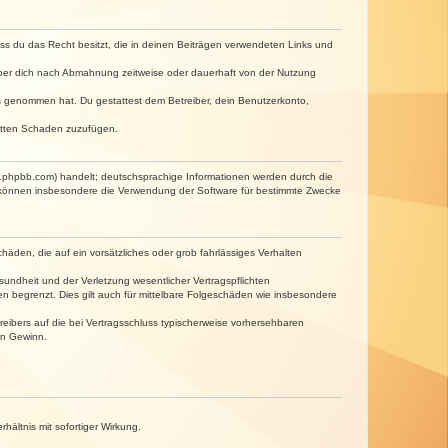
dass du das Recht besitzt, die in deinen Beiträgen verwendeten Links und
iber dich nach Abmahnung zeitweise oder dauerhaft von der Nutzung
tnis genommen hat. Du gestattest dem Betreiber, dein Benutzerkonto,
ritten Schaden zuzufügen.
w.phpbb.com) handelt; deutschsprachige Informationen werden durch die
e können insbesondere die Verwendung der Software für bestimmte Zwecke
häden, die auf ein vorsätzliches oder grob fahrlässiges Verhalten
undheit und der Verletzung wesentlicher Vertragspflichten
n begrenzt. Dies gilt auch für mittelbare Folgeschäden wie insbesondere
eibers auf die bei Vertragsschluss typischerweise vorhersehbaren
en Gewinn.
ältnis mit sofortiger Wirkung.