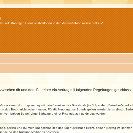
m
r selbständigen Dienstleister/Innen in der Veranstaltungswirtschaft e.V.
wird zwischen dir und dem Betreiber ein Vertrag mit folgenden Regelungen geschlosse
ließt du einen Nutzungsvertrag mit dem Betreiber des Boards ab (im Folgenden „Betreiber“) und 
du das Board nicht weiter nutzen. Für die Nutzung des Boards gelten jeweils die an dieser Stell
n von beiden Seiten ohne Einhaltung einer Frist jederzeit gekündigt werden.
faches, zeitlich und räumlich unbeschränktes und unentgeltliches Recht, deinen Beitrag im Rahme
Kündigung des Nutzungsvertrages bestehen.