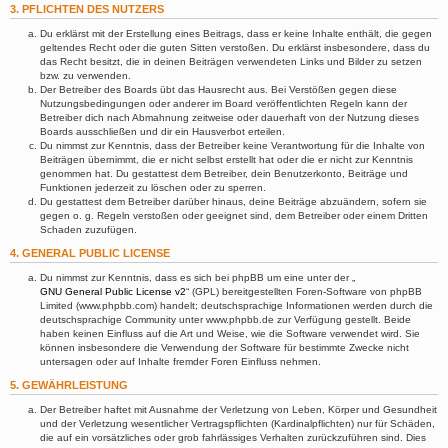
3. PFLICHTEN DES NUTZERS
Du erklärst mit der Erstellung eines Beitrags, dass er keine Inhalte enthält, die gegen
geltendes Recht oder die guten Sitten verstoßen. Du erklärst insbesondere, dass du
das Recht besitzt, die in deinen Beiträgen verwendeten Links und Bilder zu setzen
bzw. zu verwenden.
Der Betreiber des Boards übt das Hausrecht aus. Bei Verstößen gegen diese
Nutzungsbedingungen oder anderer im Board veröffentlichten Regeln kann der
Betreiber dich nach Abmahnung zeitweise oder dauerhaft von der Nutzung dieses
Boards ausschließen und dir ein Hausverbot erteilen.
Du nimmst zur Kenntnis, dass der Betreiber keine Verantwortung für die Inhalte von
Beiträgen übernimmt, die er nicht selbst erstellt hat oder die er nicht zur Kenntnis
genommen hat. Du gestattest dem Betreiber, dein Benutzerkonto, Beiträge und
Funktionen jederzeit zu löschen oder zu sperren.
Du gestattest dem Betreiber darüber hinaus, deine Beiträge abzuändern, sofern sie
gegen o. g. Regeln verstoßen oder geeignet sind, dem Betreiber oder einem Dritten
Schaden zuzufügen.
4. GENERAL PUBLIC LICENSE
Du nimmst zur Kenntnis, dass es sich bei phpBB um eine unter der „
GNU General Public License v2
“ (GPL) bereitgestellten Foren-Software von phpBB
Limited (www.phpbb.com) handelt; deutschsprachige Informationen werden durch die
deutschsprachige Community unter www.phpbb.de zur Verfügung gestellt. Beide
haben keinen Einfluss auf die Art und Weise, wie die Software verwendet wird. Sie
können insbesondere die Verwendung der Software für bestimmte Zwecke nicht
untersagen oder auf Inhalte fremder Foren Einfluss nehmen.
5. GEWÄHRLEISTUNG
Der Betreiber haftet mit Ausnahme der Verletzung von Leben, Körper und Gesundheit
und der Verletzung wesentlicher Vertragspflichten (Kardinalpflichten) nur für Schäden,
die auf ein vorsätzliches oder grob fahrlässiges Verhalten zurückzuführen sind. Dies