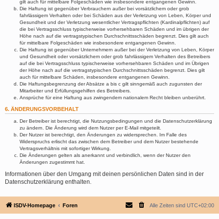
gilt auch für mittelbare Folgeschäden wie insbesondere entgangenen Gewinn.
Die Haftung ist gegenüber Verbrauchern außer bei vorsätzlichem oder grob
fahrlässigem Verhalten oder bei Schäden aus der Verletzung von Leben, Körper und
Gesundheit und der Verletzung wesentlicher Vertragspflichten (Kardinalpflichten) auf
die bei Vertragsschluss typischerweise vorhersehbaren Schäden und im übrigen der
Höhe nach auf die vertragstypischen Durchschnittsschäden begrenzt. Dies gilt auch
für mittelbare Folgeschäden wie insbesondere entgangenen Gewinn.
Die Haftung ist gegenüber Unternehmern außer bei der Verletzung von Leben, Körper
und Gesundheit oder vorsätzlichem oder grob fahrlässigem Verhalten des Betreibers
auf die bei Vertragsschluss typischerweise vorhersehbaren Schäden und im Übrigen
der Höhe nach auf die vertragstypischen Durchschnittsschäden begrenzt. Dies gilt
auch für mittelbare Schäden, insbesondere entgangenen Gewinn.
Die Haftungsbegrenzung der Absätze a bis c gilt sinngemäß auch zugunsten der
Mitarbeiter und Erfüllungsgehilfen des Betreibers.
Ansprüche für eine Haftung aus zwingendem nationalem Recht bleiben unberührt.
6. ÄNDERUNGSVORBEHALT
Der Betreiber ist berechtigt, die Nutzungsbedingungen und die Datenschutzerklärung
zu ändern. Die Änderung wird dem Nutzer per E-Mail mitgeteilt.
Der Nutzer ist berechtigt, den Änderungen zu widersprechen. Im Falle des
Widerspruchs erlischt das zwischen dem Betreiber und dem Nutzer bestehende
Vertragsverhältnis mit sofortiger Wirkung.
Die Änderungen gelten als anerkannt und verbindlich, wenn der Nutzer den
Änderungen zugestimmt hat.
Informationen über den Umgang mit deinen persönlichen Daten sind in der
Datenschutzerklärung enthalten.
ISDV-Homepage
Foren
Alle Zeiten sind
UTC+02:00