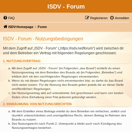
ISDV - Forum
FAQ
Registrieren
Anmelden
ISDV-Homepage
Foren
ISDV - Forum - Nutzungsbedingungen
Mit dem Zugriff auf „ISDV - Forum“ („https://isdv.net/forum“) wird zwischen dir
und dem Betreiber ein Vertrag mit folgenden Regelungen geschlossen:
1. NUTZUNGSVERTRAG
Mit dem Zugriff auf „ISDV - Forum“ (im Folgenden „das Board“) schließt du einen
Nutzungsvertrag mit dem Betreiber des Boards ab (im Folgenden „Betreiber“) und
erklärst dich mit den nachfolgenden Regelungen einverstanden.
Wenn du mit diesen Regelungen nicht einverstanden bist, so darfst du das Board
nicht weiter nutzen. Für die Nutzung des Boards gelten jeweils die an dieser Stelle
veröffentlichten Regelungen.
Der Nutzungsvertrag wird auf unbestimmte Zeit geschlossen und kann von beiden
Seiten ohne Einhaltung einer Frist jederzeit gekündigt werden.
2. EINRÄUMUNG VON NUTZUNGSRECHTEN
Mit dem Erstellen eines Beitrags erteilst du dem Betreiber ein einfaches, zeitlich und
räumlich unbeschränktes und unentgeltliches Recht, deinen Beitrag im Rahmen des
Boards zu nutzen.
Das Nutzungsrecht nach Punkt 2, Unterpunkt a bleibt auch nach Kündigung des
Nutzungsvertrages bestehen.