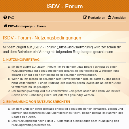
ISDV - Forum
FAQ
Registrieren
Anmelden
ISDV-Homepage
Foren
ISDV - Forum - Nutzungsbedingungen
Mit dem Zugriff auf „ISDV - Forum“ („https://isdv.net/forum“) wird zwischen dir
und dem Betreiber ein Vertrag mit folgenden Regelungen geschlossen:
1. NUTZUNGSVERTRAG
Mit dem Zugriff auf „ISDV - Forum“ (im Folgenden „das Board“) schließt du einen
Nutzungsvertrag mit dem Betreiber des Boards ab (im Folgenden „Betreiber“) und
erklärst dich mit den nachfolgenden Regelungen einverstanden.
Wenn du mit diesen Regelungen nicht einverstanden bist, so darfst du das Board
nicht weiter nutzen. Für die Nutzung des Boards gelten jeweils die an dieser Stelle
veröffentlichten Regelungen.
Der Nutzungsvertrag wird auf unbestimmte Zeit geschlossen und kann von beiden
Seiten ohne Einhaltung einer Frist jederzeit gekündigt werden.
2. EINRÄUMUNG VON NUTZUNGSRECHTEN
Mit dem Erstellen eines Beitrags erteilst du dem Betreiber ein einfaches, zeitlich und
räumlich unbeschränktes und unentgeltliches Recht, deinen Beitrag im Rahmen des
Boards zu nutzen.
Das Nutzungsrecht nach Punkt 2, Unterpunkt a bleibt auch nach Kündigung des
Nutzungsvertrages bestehen.