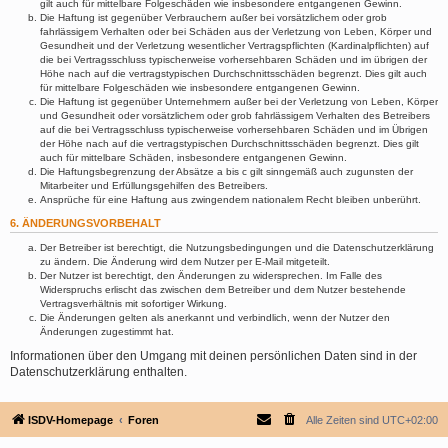
gilt auch für mittelbare Folgeschäden wie insbesondere entgangenen Gewinn.
Die Haftung ist gegenüber Verbrauchern außer bei vorsätzlichem oder grob
fahrlässigem Verhalten oder bei Schäden aus der Verletzung von Leben, Körper und
Gesundheit und der Verletzung wesentlicher Vertragspflichten (Kardinalpflichten) auf
die bei Vertragsschluss typischerweise vorhersehbaren Schäden und im übrigen der
Höhe nach auf die vertragstypischen Durchschnittsschäden begrenzt. Dies gilt auch
für mittelbare Folgeschäden wie insbesondere entgangenen Gewinn.
Die Haftung ist gegenüber Unternehmern außer bei der Verletzung von Leben, Körper
und Gesundheit oder vorsätzlichem oder grob fahrlässigem Verhalten des Betreibers
auf die bei Vertragsschluss typischerweise vorhersehbaren Schäden und im Übrigen
der Höhe nach auf die vertragstypischen Durchschnittsschäden begrenzt. Dies gilt
auch für mittelbare Schäden, insbesondere entgangenen Gewinn.
Die Haftungsbegrenzung der Absätze a bis c gilt sinngemäß auch zugunsten der
Mitarbeiter und Erfüllungsgehilfen des Betreibers.
Ansprüche für eine Haftung aus zwingendem nationalem Recht bleiben unberührt.
6. ÄNDERUNGSVORBEHALT
Der Betreiber ist berechtigt, die Nutzungsbedingungen und die Datenschutzerklärung
zu ändern. Die Änderung wird dem Nutzer per E-Mail mitgeteilt.
Der Nutzer ist berechtigt, den Änderungen zu widersprechen. Im Falle des
Widerspruchs erlischt das zwischen dem Betreiber und dem Nutzer bestehende
Vertragsverhältnis mit sofortiger Wirkung.
Die Änderungen gelten als anerkannt und verbindlich, wenn der Nutzer den
Änderungen zugestimmt hat.
Informationen über den Umgang mit deinen persönlichen Daten sind in der
Datenschutzerklärung enthalten.
ISDV-Homepage
Foren
Alle Zeiten sind
UTC+02:00