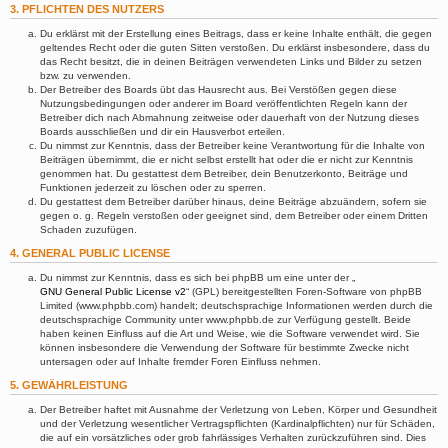
3. PFLICHTEN DES NUTZERS
Du erklärst mit der Erstellung eines Beitrags, dass er keine Inhalte enthält, die gegen
geltendes Recht oder die guten Sitten verstoßen. Du erklärst insbesondere, dass du
das Recht besitzt, die in deinen Beiträgen verwendeten Links und Bilder zu setzen
bzw. zu verwenden.
Der Betreiber des Boards übt das Hausrecht aus. Bei Verstößen gegen diese
Nutzungsbedingungen oder anderer im Board veröffentlichten Regeln kann der
Betreiber dich nach Abmahnung zeitweise oder dauerhaft von der Nutzung dieses
Boards ausschließen und dir ein Hausverbot erteilen.
Du nimmst zur Kenntnis, dass der Betreiber keine Verantwortung für die Inhalte von
Beiträgen übernimmt, die er nicht selbst erstellt hat oder die er nicht zur Kenntnis
genommen hat. Du gestattest dem Betreiber, dein Benutzerkonto, Beiträge und
Funktionen jederzeit zu löschen oder zu sperren.
Du gestattest dem Betreiber darüber hinaus, deine Beiträge abzuändern, sofern sie
gegen o. g. Regeln verstoßen oder geeignet sind, dem Betreiber oder einem Dritten
Schaden zuzufügen.
4. GENERAL PUBLIC LICENSE
Du nimmst zur Kenntnis, dass es sich bei phpBB um eine unter der „
GNU General Public License v2
“ (GPL) bereitgestellten Foren-Software von phpBB
Limited (www.phpbb.com) handelt; deutschsprachige Informationen werden durch die
deutschsprachige Community unter www.phpbb.de zur Verfügung gestellt. Beide
haben keinen Einfluss auf die Art und Weise, wie die Software verwendet wird. Sie
können insbesondere die Verwendung der Software für bestimmte Zwecke nicht
untersagen oder auf Inhalte fremder Foren Einfluss nehmen.
5. GEWÄHRLEISTUNG
Der Betreiber haftet mit Ausnahme der Verletzung von Leben, Körper und Gesundheit
und der Verletzung wesentlicher Vertragspflichten (Kardinalpflichten) nur für Schäden,
die auf ein vorsätzliches oder grob fahrlässiges Verhalten zurückzuführen sind. Dies