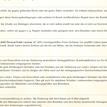
e enthält, die gegen geltendes Recht oder die guten Sitten verstoßen. Du erklärst insbesondere, 
egen diese Nutzungsbedingungen oder anderer im Board veröffentlichten Regeln kann der Betre
die Inhalte von Beiträgen übernimmt, die er nicht selbst erstellt hat oder die er nicht zur Kenn
ndern, sofern sie gegen o. g. Regeln verstoßen oder geeignet sind, dem Betreiber oder einem D
„
GNU General Public License v2
“ (GPL) bereitgestellten Foren-Software von phpBB Limited (ww
ellt. Beide haben keinen Einfluss auf die Art und Weise, wie die Software verwendet wird. Si
 und Gesundheit und der Verletzung wesentlicher Vertragspflichten (Kardinalpflichten) nur für Sc
wie insbesondere entgangenen Gewinn.
der grob fahrlässigem Verhalten oder bei Schäden aus der Verletzung von Leben, Körper und Ges
rhersehbaren Schäden und im übrigen der Höhe nach auf die vertragstypischen Durchschnittsschäde
von Leben, Körper und Gesundheit oder vorsätzlichem oder grob fahrlässigem Verhalten des Betr
Durchschnittsschäden begrenzt. Dies gilt auch für mittelbare Schäden, insbesondere entgangen
gunsten der Mitarbeiter und Erfüllungsgehilfen des Betreibers.
ben unberührt.
enschutzerklärung zu ändern. Die Änderung wird dem Nutzer per E-Mail mitgeteilt.
lle des Widerspruchs erlischt das zwischen dem Betreiber und dem Nutzer bestehende Vertragsverh
utzer den Änderungen zugestimmt hat.