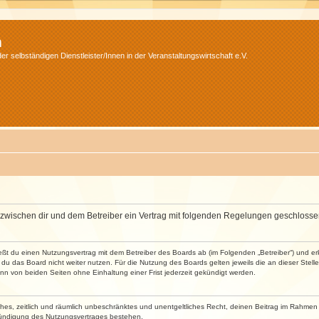
m
r selbständigen Dienstleister/Innen in der Veranstaltungswirtschaft e.V.
wird zwischen dir und dem Betreiber ein Vertrag mit folgenden Regelungen geschlosse
ließt du einen Nutzungsvertrag mit dem Betreiber des Boards ab (im Folgenden „Betreiber“) und 
du das Board nicht weiter nutzen. Für die Nutzung des Boards gelten jeweils die an dieser Stell
n von beiden Seiten ohne Einhaltung einer Frist jederzeit gekündigt werden.
faches, zeitlich und räumlich unbeschränktes und unentgeltliches Recht, deinen Beitrag im Rahme
Kündigung des Nutzungsvertrages bestehen.