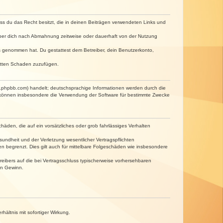
dass du das Recht besitzt, die in deinen Beiträgen verwendeten Links und
iber dich nach Abmahnung zeitweise oder dauerhaft von der Nutzung
tnis genommen hat. Du gestattest dem Betreiber, dein Benutzerkonto,
ritten Schaden zuzufügen.
w.phpbb.com) handelt; deutschsprachige Informationen werden durch die
e können insbesondere die Verwendung der Software für bestimmte Zwecke
häden, die auf ein vorsätzliches oder grob fahrlässiges Verhalten
undheit und der Verletzung wesentlicher Vertragspflichten
n begrenzt. Dies gilt auch für mittelbare Folgeschäden wie insbesondere
eibers auf die bei Vertragsschluss typischerweise vorhersehbaren
en Gewinn.
ältnis mit sofortiger Wirkung.