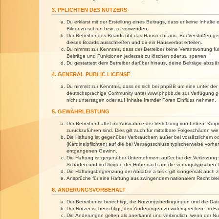
3. PFLICHTEN DES NUTZERS
Du erklärst mit der Erstellung eines Beitrags, dass er keine Inhalt
Bilder zu setzen bzw. zu verwenden.
Der Betreiber des Boards übt das Hausrecht aus. Bei Verstößen g
dieses Boards ausschließen und dir ein Hausverbot erteilen.
Du nimmst zur Kenntnis, dass der Betreiber keine Verantwortung für 
Beiträge und Funktionen jederzeit zu löschen oder zu sperren.
Du gestattest dem Betreiber darüber hinaus, deine Beiträge abzuä
4. GENERAL PUBLIC LICENSE
Du nimmst zur Kenntnis, dass es sich bei phpBB um eine unter der 
deutschsprachige Community unter www.phpbb.de zur Verfügung gest
nicht untersagen oder auf Inhalte fremder Foren Einfluss nehmen.
5. GEWÄHRLEISTUNG
Der Betreiber haftet mit Ausnahme der Verletzung von Leben, Körper
zurückzuführen sind. Dies gilt auch für mittelbare Folgeschäden 
Die Haftung ist gegenüber Verbrauchern außer bei vorsätzlichem o
(Kardinalpflichten) auf die bei Vertragsschluss typischerweise vo
entgangenen Gewinn.
Die Haftung ist gegenüber Unternehmern außer bei der Verletzung 
Schäden und im Übrigen der Höhe nach auf die vertragstypischen 
Die Haftungsbegrenzung der Absätze a bis c gilt sinngemäß auch zu
Ansprüche für eine Haftung aus zwingendem nationalem Recht blei
6. ÄNDERUNGSVORBEHALT
Der Betreiber ist berechtigt, die Nutzungsbedingungen und die Dat
Der Nutzer ist berechtigt, den Änderungen zu widersprechen. Im Fa
Die Änderungen gelten als anerkannt und verbindlich, wenn der N