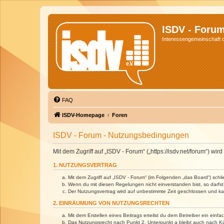
ISDV - Foru
Interessengemeinschaft de
FAQ
ISDV-Homepage
Foren
ISDV - Forum - Nutzungsbedingungen
Mit dem Zugriff auf „ISDV - Forum“ („https://isdv.net/forum“) 
1. NUTZUNGSVERTRAG
Mit dem Zugriff auf „ISDV - Forum“ (im Folgenden „das Board“) sch
Wenn du mit diesen Regelungen nicht einverstanden bist, so darfst 
Der Nutzungsvertrag wird auf unbestimmte Zeit geschlossen und kan
2. EINRÄUMUNG VON NUTZUNGSRECHTEN
Mit dem Erstellen eines Beitrags erteilst du dem Betreiber ein ein
Das Nutzungsrecht nach Punkt 2, Unterpunkt a bleibt auch nach 