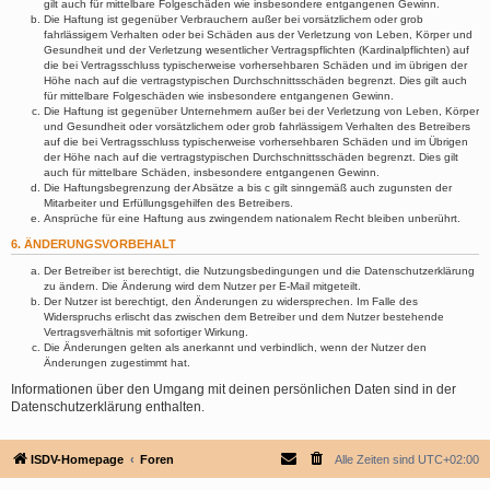
gilt auch für mittelbare Folgeschäden wie insbesondere entgangenen Gewinn.
Die Haftung ist gegenüber Verbrauchern außer bei vorsätzlichem oder grob
fahrlässigem Verhalten oder bei Schäden aus der Verletzung von Leben, Körper und
Gesundheit und der Verletzung wesentlicher Vertragspflichten (Kardinalpflichten) auf
die bei Vertragsschluss typischerweise vorhersehbaren Schäden und im übrigen der
Höhe nach auf die vertragstypischen Durchschnittsschäden begrenzt. Dies gilt auch
für mittelbare Folgeschäden wie insbesondere entgangenen Gewinn.
Die Haftung ist gegenüber Unternehmern außer bei der Verletzung von Leben, Körper
und Gesundheit oder vorsätzlichem oder grob fahrlässigem Verhalten des Betreibers
auf die bei Vertragsschluss typischerweise vorhersehbaren Schäden und im Übrigen
der Höhe nach auf die vertragstypischen Durchschnittsschäden begrenzt. Dies gilt
auch für mittelbare Schäden, insbesondere entgangenen Gewinn.
Die Haftungsbegrenzung der Absätze a bis c gilt sinngemäß auch zugunsten der
Mitarbeiter und Erfüllungsgehilfen des Betreibers.
Ansprüche für eine Haftung aus zwingendem nationalem Recht bleiben unberührt.
6. ÄNDERUNGSVORBEHALT
Der Betreiber ist berechtigt, die Nutzungsbedingungen und die Datenschutzerklärung
zu ändern. Die Änderung wird dem Nutzer per E-Mail mitgeteilt.
Der Nutzer ist berechtigt, den Änderungen zu widersprechen. Im Falle des
Widerspruchs erlischt das zwischen dem Betreiber und dem Nutzer bestehende
Vertragsverhältnis mit sofortiger Wirkung.
Die Änderungen gelten als anerkannt und verbindlich, wenn der Nutzer den
Änderungen zugestimmt hat.
Informationen über den Umgang mit deinen persönlichen Daten sind in der
Datenschutzerklärung enthalten.
ISDV-Homepage
Foren
Alle Zeiten sind
UTC+02:00