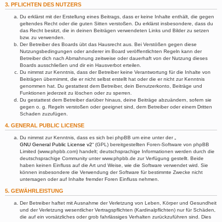
3. PFLICHTEN DES NUTZERS
Du erklärst mit der Erstellung eines Beitrags, dass er keine Inhalte enthält, die gegen
geltendes Recht oder die guten Sitten verstoßen. Du erklärst insbesondere, dass du
das Recht besitzt, die in deinen Beiträgen verwendeten Links und Bilder zu setzen
bzw. zu verwenden.
Der Betreiber des Boards übt das Hausrecht aus. Bei Verstößen gegen diese
Nutzungsbedingungen oder anderer im Board veröffentlichten Regeln kann der
Betreiber dich nach Abmahnung zeitweise oder dauerhaft von der Nutzung dieses
Boards ausschließen und dir ein Hausverbot erteilen.
Du nimmst zur Kenntnis, dass der Betreiber keine Verantwortung für die Inhalte von
Beiträgen übernimmt, die er nicht selbst erstellt hat oder die er nicht zur Kenntnis
genommen hat. Du gestattest dem Betreiber, dein Benutzerkonto, Beiträge und
Funktionen jederzeit zu löschen oder zu sperren.
Du gestattest dem Betreiber darüber hinaus, deine Beiträge abzuändern, sofern sie
gegen o. g. Regeln verstoßen oder geeignet sind, dem Betreiber oder einem Dritten
Schaden zuzufügen.
4. GENERAL PUBLIC LICENSE
Du nimmst zur Kenntnis, dass es sich bei phpBB um eine unter der „
GNU General Public License v2
“ (GPL) bereitgestellten Foren-Software von phpBB
Limited (www.phpbb.com) handelt; deutschsprachige Informationen werden durch die
deutschsprachige Community unter www.phpbb.de zur Verfügung gestellt. Beide
haben keinen Einfluss auf die Art und Weise, wie die Software verwendet wird. Sie
können insbesondere die Verwendung der Software für bestimmte Zwecke nicht
untersagen oder auf Inhalte fremder Foren Einfluss nehmen.
5. GEWÄHRLEISTUNG
Der Betreiber haftet mit Ausnahme der Verletzung von Leben, Körper und Gesundheit
und der Verletzung wesentlicher Vertragspflichten (Kardinalpflichten) nur für Schäden,
die auf ein vorsätzliches oder grob fahrlässiges Verhalten zurückzuführen sind. Dies