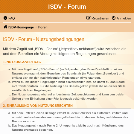
ISDV - Forum
FAQ
Registrieren
Anmelden
ISDV-Homepage
Foren
ISDV - Forum - Nutzungsbedingungen
Mit dem Zugriff auf „ISDV - Forum“ („https://isdv.net/forum“) wird zwischen dir
und dem Betreiber ein Vertrag mit folgenden Regelungen geschlossen:
1. NUTZUNGSVERTRAG
Mit dem Zugriff auf „ISDV - Forum“ (im Folgenden „das Board“) schließt du einen
Nutzungsvertrag mit dem Betreiber des Boards ab (im Folgenden „Betreiber“) und
erklärst dich mit den nachfolgenden Regelungen einverstanden.
Wenn du mit diesen Regelungen nicht einverstanden bist, so darfst du das Board
nicht weiter nutzen. Für die Nutzung des Boards gelten jeweils die an dieser Stelle
veröffentlichten Regelungen.
Der Nutzungsvertrag wird auf unbestimmte Zeit geschlossen und kann von beiden
Seiten ohne Einhaltung einer Frist jederzeit gekündigt werden.
2. EINRÄUMUNG VON NUTZUNGSRECHTEN
Mit dem Erstellen eines Beitrags erteilst du dem Betreiber ein einfaches, zeitlich und
räumlich unbeschränktes und unentgeltliches Recht, deinen Beitrag im Rahmen des
Boards zu nutzen.
Das Nutzungsrecht nach Punkt 2, Unterpunkt a bleibt auch nach Kündigung des
Nutzungsvertrages bestehen.