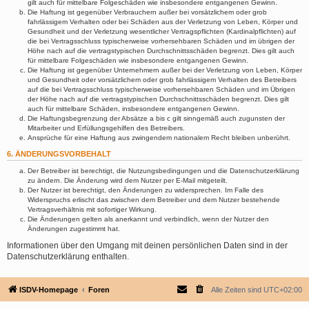
gilt auch für mittelbare Folgeschäden wie insbesondere entgangenen Gewinn.
Die Haftung ist gegenüber Verbrauchern außer bei vorsätzlichem oder grob
fahrlässigem Verhalten oder bei Schäden aus der Verletzung von Leben, Körper und
Gesundheit und der Verletzung wesentlicher Vertragspflichten (Kardinalpflichten) auf
die bei Vertragsschluss typischerweise vorhersehbaren Schäden und im übrigen der
Höhe nach auf die vertragstypischen Durchschnittsschäden begrenzt. Dies gilt auch
für mittelbare Folgeschäden wie insbesondere entgangenen Gewinn.
Die Haftung ist gegenüber Unternehmern außer bei der Verletzung von Leben, Körper
und Gesundheit oder vorsätzlichem oder grob fahrlässigem Verhalten des Betreibers
auf die bei Vertragsschluss typischerweise vorhersehbaren Schäden und im Übrigen
der Höhe nach auf die vertragstypischen Durchschnittsschäden begrenzt. Dies gilt
auch für mittelbare Schäden, insbesondere entgangenen Gewinn.
Die Haftungsbegrenzung der Absätze a bis c gilt sinngemäß auch zugunsten der
Mitarbeiter und Erfüllungsgehilfen des Betreibers.
Ansprüche für eine Haftung aus zwingendem nationalem Recht bleiben unberührt.
6. ÄNDERUNGSVORBEHALT
Der Betreiber ist berechtigt, die Nutzungsbedingungen und die Datenschutzerklärung
zu ändern. Die Änderung wird dem Nutzer per E-Mail mitgeteilt.
Der Nutzer ist berechtigt, den Änderungen zu widersprechen. Im Falle des
Widerspruchs erlischt das zwischen dem Betreiber und dem Nutzer bestehende
Vertragsverhältnis mit sofortiger Wirkung.
Die Änderungen gelten als anerkannt und verbindlich, wenn der Nutzer den
Änderungen zugestimmt hat.
Informationen über den Umgang mit deinen persönlichen Daten sind in der
Datenschutzerklärung enthalten.
ISDV-Homepage
Foren
Alle Zeiten sind
UTC+02:00