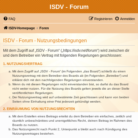
ISDV - Forum
FAQ
Registrieren
Anmelden
ISDV-Homepage
Foren
ISDV - Forum - Nutzungsbedingungen
Mit dem Zugriff auf „ISDV - Forum“ („https://isdv.net/forum“) wird zwischen dir
und dem Betreiber ein Vertrag mit folgenden Regelungen geschlossen:
1. NUTZUNGSVERTRAG
Mit dem Zugriff auf „ISDV - Forum“ (im Folgenden „das Board“) schließt du einen
Nutzungsvertrag mit dem Betreiber des Boards ab (im Folgenden „Betreiber“) und
erklärst dich mit den nachfolgenden Regelungen einverstanden.
Wenn du mit diesen Regelungen nicht einverstanden bist, so darfst du das Board
nicht weiter nutzen. Für die Nutzung des Boards gelten jeweils die an dieser Stelle
veröffentlichten Regelungen.
Der Nutzungsvertrag wird auf unbestimmte Zeit geschlossen und kann von beiden
Seiten ohne Einhaltung einer Frist jederzeit gekündigt werden.
2. EINRÄUMUNG VON NUTZUNGSRECHTEN
Mit dem Erstellen eines Beitrags erteilst du dem Betreiber ein einfaches, zeitlich und
räumlich unbeschränktes und unentgeltliches Recht, deinen Beitrag im Rahmen des
Boards zu nutzen.
Das Nutzungsrecht nach Punkt 2, Unterpunkt a bleibt auch nach Kündigung des
Nutzungsvertrages bestehen.