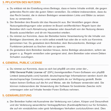
3. PFLICHTEN DES NUTZERS
Du erklärst mit der Erstellung eines Beitrags, dass er keine Inhalte enthält, die gegen
geltendes Recht oder die guten Sitten verstoßen. Du erklärst insbesondere, dass du
das Recht besitzt, die in deinen Beiträgen verwendeten Links und Bilder zu setzen
bzw. zu verwenden.
Der Betreiber des Boards übt das Hausrecht aus. Bei Verstößen gegen diese
Nutzungsbedingungen oder anderer im Board veröffentlichten Regeln kann der
Betreiber dich nach Abmahnung zeitweise oder dauerhaft von der Nutzung dieses
Boards ausschließen und dir ein Hausverbot erteilen.
Du nimmst zur Kenntnis, dass der Betreiber keine Verantwortung für die Inhalte von
Beiträgen übernimmt, die er nicht selbst erstellt hat oder die er nicht zur Kenntnis
genommen hat. Du gestattest dem Betreiber, dein Benutzerkonto, Beiträge und
Funktionen jederzeit zu löschen oder zu sperren.
Du gestattest dem Betreiber darüber hinaus, deine Beiträge abzuändern, sofern sie
gegen o. g. Regeln verstoßen oder geeignet sind, dem Betreiber oder einem Dritten
Schaden zuzufügen.
4. GENERAL PUBLIC LICENSE
Du nimmst zur Kenntnis, dass es sich bei phpBB um eine unter der „
GNU General Public License v2
“ (GPL) bereitgestellten Foren-Software von phpBB
Limited (www.phpbb.com) handelt; deutschsprachige Informationen werden durch die
deutschsprachige Community unter www.phpbb.de zur Verfügung gestellt. Beide
haben keinen Einfluss auf die Art und Weise, wie die Software verwendet wird. Sie
können insbesondere die Verwendung der Software für bestimmte Zwecke nicht
untersagen oder auf Inhalte fremder Foren Einfluss nehmen.
5. GEWÄHRLEISTUNG
Der Betreiber haftet mit Ausnahme der Verletzung von Leben, Körper und Gesundheit
und der Verletzung wesentlicher Vertragspflichten (Kardinalpflichten) nur für Schäden,
die auf ein vorsätzliches oder grob fahrlässiges Verhalten zurückzuführen sind. Dies