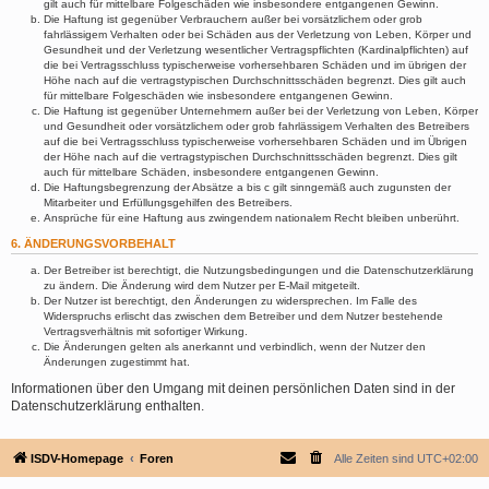
gilt auch für mittelbare Folgeschäden wie insbesondere entgangenen Gewinn.
Die Haftung ist gegenüber Verbrauchern außer bei vorsätzlichem oder grob
fahrlässigem Verhalten oder bei Schäden aus der Verletzung von Leben, Körper und
Gesundheit und der Verletzung wesentlicher Vertragspflichten (Kardinalpflichten) auf
die bei Vertragsschluss typischerweise vorhersehbaren Schäden und im übrigen der
Höhe nach auf die vertragstypischen Durchschnittsschäden begrenzt. Dies gilt auch
für mittelbare Folgeschäden wie insbesondere entgangenen Gewinn.
Die Haftung ist gegenüber Unternehmern außer bei der Verletzung von Leben, Körper
und Gesundheit oder vorsätzlichem oder grob fahrlässigem Verhalten des Betreibers
auf die bei Vertragsschluss typischerweise vorhersehbaren Schäden und im Übrigen
der Höhe nach auf die vertragstypischen Durchschnittsschäden begrenzt. Dies gilt
auch für mittelbare Schäden, insbesondere entgangenen Gewinn.
Die Haftungsbegrenzung der Absätze a bis c gilt sinngemäß auch zugunsten der
Mitarbeiter und Erfüllungsgehilfen des Betreibers.
Ansprüche für eine Haftung aus zwingendem nationalem Recht bleiben unberührt.
6. ÄNDERUNGSVORBEHALT
Der Betreiber ist berechtigt, die Nutzungsbedingungen und die Datenschutzerklärung
zu ändern. Die Änderung wird dem Nutzer per E-Mail mitgeteilt.
Der Nutzer ist berechtigt, den Änderungen zu widersprechen. Im Falle des
Widerspruchs erlischt das zwischen dem Betreiber und dem Nutzer bestehende
Vertragsverhältnis mit sofortiger Wirkung.
Die Änderungen gelten als anerkannt und verbindlich, wenn der Nutzer den
Änderungen zugestimmt hat.
Informationen über den Umgang mit deinen persönlichen Daten sind in der
Datenschutzerklärung enthalten.
ISDV-Homepage
Foren
Alle Zeiten sind
UTC+02:00