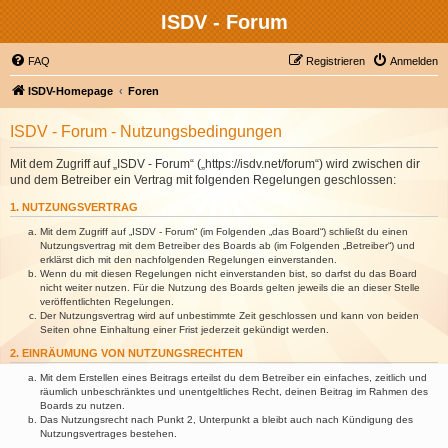
ISDV - Forum
FAQ
Registrieren
Anmelden
ISDV-Homepage
Foren
ISDV - Forum - Nutzungsbedingungen
Mit dem Zugriff auf „ISDV - Forum“ („https://isdv.net/forum“) wird zwischen dir
und dem Betreiber ein Vertrag mit folgenden Regelungen geschlossen:
1. NUTZUNGSVERTRAG
Mit dem Zugriff auf „ISDV - Forum“ (im Folgenden „das Board“) schließt du einen
Nutzungsvertrag mit dem Betreiber des Boards ab (im Folgenden „Betreiber“) und
erklärst dich mit den nachfolgenden Regelungen einverstanden.
Wenn du mit diesen Regelungen nicht einverstanden bist, so darfst du das Board
nicht weiter nutzen. Für die Nutzung des Boards gelten jeweils die an dieser Stelle
veröffentlichten Regelungen.
Der Nutzungsvertrag wird auf unbestimmte Zeit geschlossen und kann von beiden
Seiten ohne Einhaltung einer Frist jederzeit gekündigt werden.
2. EINRÄUMUNG VON NUTZUNGSRECHTEN
Mit dem Erstellen eines Beitrags erteilst du dem Betreiber ein einfaches, zeitlich und
räumlich unbeschränktes und unentgeltliches Recht, deinen Beitrag im Rahmen des
Boards zu nutzen.
Das Nutzungsrecht nach Punkt 2, Unterpunkt a bleibt auch nach Kündigung des
Nutzungsvertrages bestehen.