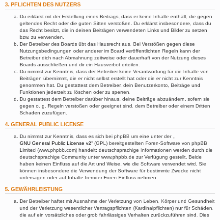
3. PFLICHTEN DES NUTZERS
Du erklärst mit der Erstellung eines Beitrags, dass er keine Inhalte enthält, die gegen
geltendes Recht oder die guten Sitten verstoßen. Du erklärst insbesondere, dass du
das Recht besitzt, die in deinen Beiträgen verwendeten Links und Bilder zu setzen
bzw. zu verwenden.
Der Betreiber des Boards übt das Hausrecht aus. Bei Verstößen gegen diese
Nutzungsbedingungen oder anderer im Board veröffentlichten Regeln kann der
Betreiber dich nach Abmahnung zeitweise oder dauerhaft von der Nutzung dieses
Boards ausschließen und dir ein Hausverbot erteilen.
Du nimmst zur Kenntnis, dass der Betreiber keine Verantwortung für die Inhalte von
Beiträgen übernimmt, die er nicht selbst erstellt hat oder die er nicht zur Kenntnis
genommen hat. Du gestattest dem Betreiber, dein Benutzerkonto, Beiträge und
Funktionen jederzeit zu löschen oder zu sperren.
Du gestattest dem Betreiber darüber hinaus, deine Beiträge abzuändern, sofern sie
gegen o. g. Regeln verstoßen oder geeignet sind, dem Betreiber oder einem Dritten
Schaden zuzufügen.
4. GENERAL PUBLIC LICENSE
Du nimmst zur Kenntnis, dass es sich bei phpBB um eine unter der „
GNU General Public License v2
“ (GPL) bereitgestellten Foren-Software von phpBB
Limited (www.phpbb.com) handelt; deutschsprachige Informationen werden durch die
deutschsprachige Community unter www.phpbb.de zur Verfügung gestellt. Beide
haben keinen Einfluss auf die Art und Weise, wie die Software verwendet wird. Sie
können insbesondere die Verwendung der Software für bestimmte Zwecke nicht
untersagen oder auf Inhalte fremder Foren Einfluss nehmen.
5. GEWÄHRLEISTUNG
Der Betreiber haftet mit Ausnahme der Verletzung von Leben, Körper und Gesundheit
und der Verletzung wesentlicher Vertragspflichten (Kardinalpflichten) nur für Schäden,
die auf ein vorsätzliches oder grob fahrlässiges Verhalten zurückzuführen sind. Dies