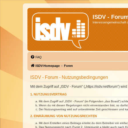
ISDV - Foru
Interessengemeinschaft de
FAQ
ISDV-Homepage
Foren
ISDV - Forum - Nutzungsbedingungen
Mit dem Zugriff auf „ISDV - Forum“ („https://isdv.net/forum“) 
1. NUTZUNGSVERTRAG
Mit dem Zugriff auf „ISDV - Forum“ (im Folgenden „das Board“) sch
Wenn du mit diesen Regelungen nicht einverstanden bist, so darfst 
Der Nutzungsvertrag wird auf unbestimmte Zeit geschlossen und kan
2. EINRÄUMUNG VON NUTZUNGSRECHTEN
Mit dem Erstellen eines Beitrags erteilst du dem Betreiber ein ein
Das Nutzungsrecht nach Punkt 2, Unterpunkt a bleibt auch nach 