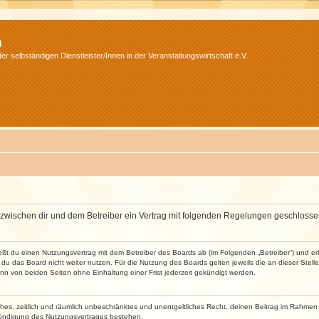
m
r selbständigen Dienstleister/Innen in der Veranstaltungswirtschaft e.V.
wird zwischen dir und dem Betreiber ein Vertrag mit folgenden Regelungen geschlosse
ließt du einen Nutzungsvertrag mit dem Betreiber des Boards ab (im Folgenden „Betreiber“) und 
du das Board nicht weiter nutzen. Für die Nutzung des Boards gelten jeweils die an dieser Stell
n von beiden Seiten ohne Einhaltung einer Frist jederzeit gekündigt werden.
faches, zeitlich und räumlich unbeschränktes und unentgeltliches Recht, deinen Beitrag im Rahme
Kündigung des Nutzungsvertrages bestehen.