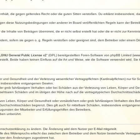
e enthält, die gegen geltendes Recht oder die guten Sitten verstoßen. Du erklärst insbesondere, 
egen diese Nutzungsbedingungen oder anderer im Board veröffentlichten Regeln kann der Betre
die Inhalte von Beiträgen übernimmt, die er nicht selbst erstellt hat oder die er nicht zur Kenn
ndern, sofern sie gegen o. g. Regeln verstoßen oder geeignet sind, dem Betreiber oder einem D
„
GNU General Public License v2
“ (GPL) bereitgestellten Foren-Software von phpBB Limited (ww
ellt. Beide haben keinen Einfluss auf die Art und Weise, wie die Software verwendet wird. Si
 und Gesundheit und der Verletzung wesentlicher Vertragspflichten (Kardinalpflichten) nur für Sc
wie insbesondere entgangenen Gewinn.
der grob fahrlässigem Verhalten oder bei Schäden aus der Verletzung von Leben, Körper und Ges
rhersehbaren Schäden und im übrigen der Höhe nach auf die vertragstypischen Durchschnittsschäde
von Leben, Körper und Gesundheit oder vorsätzlichem oder grob fahrlässigem Verhalten des Betr
Durchschnittsschäden begrenzt. Dies gilt auch für mittelbare Schäden, insbesondere entgangen
gunsten der Mitarbeiter und Erfüllungsgehilfen des Betreibers.
ben unberührt.
enschutzerklärung zu ändern. Die Änderung wird dem Nutzer per E-Mail mitgeteilt.
lle des Widerspruchs erlischt das zwischen dem Betreiber und dem Nutzer bestehende Vertragsverh
utzer den Änderungen zugestimmt hat.