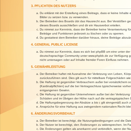
3. PFLICHTEN DES NUTZERS
Du erklärst mit der Erstellung eines Beitrags, dass er keine Inhalt
Bilder zu setzen bzw. zu verwenden.
Der Betreiber des Boards übt das Hausrecht aus. Bei Verstößen g
dieses Boards ausschließen und dir ein Hausverbot erteilen.
Du nimmst zur Kenntnis, dass der Betreiber keine Verantwortung für 
Beiträge und Funktionen jederzeit zu löschen oder zu sperren.
Du gestattest dem Betreiber darüber hinaus, deine Beiträge abzuä
4. GENERAL PUBLIC LICENSE
Du nimmst zur Kenntnis, dass es sich bei phpBB um eine unter der 
deutschsprachige Community unter www.phpbb.de zur Verfügung gest
nicht untersagen oder auf Inhalte fremder Foren Einfluss nehmen.
5. GEWÄHRLEISTUNG
Der Betreiber haftet mit Ausnahme der Verletzung von Leben, Körper
zurückzuführen sind. Dies gilt auch für mittelbare Folgeschäden 
Die Haftung ist gegenüber Verbrauchern außer bei vorsätzlichem o
(Kardinalpflichten) auf die bei Vertragsschluss typischerweise vo
entgangenen Gewinn.
Die Haftung ist gegenüber Unternehmern außer bei der Verletzung 
Schäden und im Übrigen der Höhe nach auf die vertragstypischen 
Die Haftungsbegrenzung der Absätze a bis c gilt sinngemäß auch zu
Ansprüche für eine Haftung aus zwingendem nationalem Recht blei
6. ÄNDERUNGSVORBEHALT
Der Betreiber ist berechtigt, die Nutzungsbedingungen und die Dat
Der Nutzer ist berechtigt, den Änderungen zu widersprechen. Im Fa
Die Änderungen gelten als anerkannt und verbindlich, wenn der N