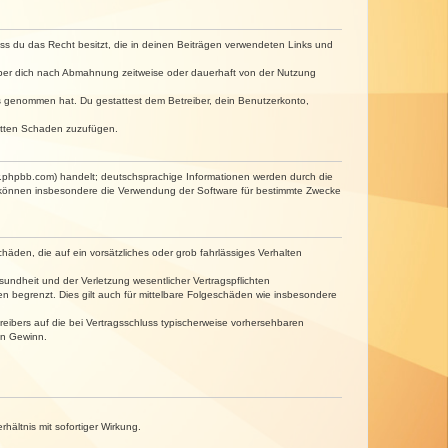
dass du das Recht besitzt, die in deinen Beiträgen verwendeten Links und
iber dich nach Abmahnung zeitweise oder dauerhaft von der Nutzung
tnis genommen hat. Du gestattest dem Betreiber, dein Benutzerkonto,
ritten Schaden zuzufügen.
w.phpbb.com) handelt; deutschsprachige Informationen werden durch die
e können insbesondere die Verwendung der Software für bestimmte Zwecke
häden, die auf ein vorsätzliches oder grob fahrlässiges Verhalten
undheit und der Verletzung wesentlicher Vertragspflichten
n begrenzt. Dies gilt auch für mittelbare Folgeschäden wie insbesondere
eibers auf die bei Vertragsschluss typischerweise vorhersehbaren
en Gewinn.
ältnis mit sofortiger Wirkung.