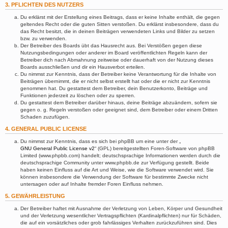
3. PFLICHTEN DES NUTZERS
Du erklärst mit der Erstellung eines Beitrags, dass er keine Inhalte enthält, die gegen
geltendes Recht oder die guten Sitten verstoßen. Du erklärst insbesondere, dass du
das Recht besitzt, die in deinen Beiträgen verwendeten Links und Bilder zu setzen
bzw. zu verwenden.
Der Betreiber des Boards übt das Hausrecht aus. Bei Verstößen gegen diese
Nutzungsbedingungen oder anderer im Board veröffentlichten Regeln kann der
Betreiber dich nach Abmahnung zeitweise oder dauerhaft von der Nutzung dieses
Boards ausschließen und dir ein Hausverbot erteilen.
Du nimmst zur Kenntnis, dass der Betreiber keine Verantwortung für die Inhalte von
Beiträgen übernimmt, die er nicht selbst erstellt hat oder die er nicht zur Kenntnis
genommen hat. Du gestattest dem Betreiber, dein Benutzerkonto, Beiträge und
Funktionen jederzeit zu löschen oder zu sperren.
Du gestattest dem Betreiber darüber hinaus, deine Beiträge abzuändern, sofern sie
gegen o. g. Regeln verstoßen oder geeignet sind, dem Betreiber oder einem Dritten
Schaden zuzufügen.
4. GENERAL PUBLIC LICENSE
Du nimmst zur Kenntnis, dass es sich bei phpBB um eine unter der „
GNU General Public License v2
“ (GPL) bereitgestellten Foren-Software von phpBB
Limited (www.phpbb.com) handelt; deutschsprachige Informationen werden durch die
deutschsprachige Community unter www.phpbb.de zur Verfügung gestellt. Beide
haben keinen Einfluss auf die Art und Weise, wie die Software verwendet wird. Sie
können insbesondere die Verwendung der Software für bestimmte Zwecke nicht
untersagen oder auf Inhalte fremder Foren Einfluss nehmen.
5. GEWÄHRLEISTUNG
Der Betreiber haftet mit Ausnahme der Verletzung von Leben, Körper und Gesundheit
und der Verletzung wesentlicher Vertragspflichten (Kardinalpflichten) nur für Schäden,
die auf ein vorsätzliches oder grob fahrlässiges Verhalten zurückzuführen sind. Dies