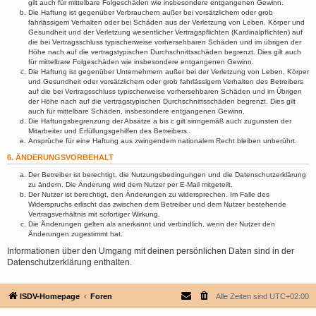
gilt auch für mittelbare Folgeschäden wie insbesondere entgangenen Gewinn.
Die Haftung ist gegenüber Verbrauchern außer bei vorsätzlichem oder grob
fahrlässigem Verhalten oder bei Schäden aus der Verletzung von Leben, Körper und
Gesundheit und der Verletzung wesentlicher Vertragspflichten (Kardinalpflichten) auf
die bei Vertragsschluss typischerweise vorhersehbaren Schäden und im übrigen der
Höhe nach auf die vertragstypischen Durchschnittsschäden begrenzt. Dies gilt auch
für mittelbare Folgeschäden wie insbesondere entgangenen Gewinn.
Die Haftung ist gegenüber Unternehmern außer bei der Verletzung von Leben, Körper
und Gesundheit oder vorsätzlichem oder grob fahrlässigem Verhalten des Betreibers
auf die bei Vertragsschluss typischerweise vorhersehbaren Schäden und im Übrigen
der Höhe nach auf die vertragstypischen Durchschnittsschäden begrenzt. Dies gilt
auch für mittelbare Schäden, insbesondere entgangenen Gewinn.
Die Haftungsbegrenzung der Absätze a bis c gilt sinngemäß auch zugunsten der
Mitarbeiter und Erfüllungsgehilfen des Betreibers.
Ansprüche für eine Haftung aus zwingendem nationalem Recht bleiben unberührt.
6. ÄNDERUNGSVORBEHALT
Der Betreiber ist berechtigt, die Nutzungsbedingungen und die Datenschutzerklärung
zu ändern. Die Änderung wird dem Nutzer per E-Mail mitgeteilt.
Der Nutzer ist berechtigt, den Änderungen zu widersprechen. Im Falle des
Widerspruchs erlischt das zwischen dem Betreiber und dem Nutzer bestehende
Vertragsverhältnis mit sofortiger Wirkung.
Die Änderungen gelten als anerkannt und verbindlich, wenn der Nutzer den
Änderungen zugestimmt hat.
Informationen über den Umgang mit deinen persönlichen Daten sind in der
Datenschutzerklärung enthalten.
ISDV-Homepage
Foren
Alle Zeiten sind
UTC+02:00