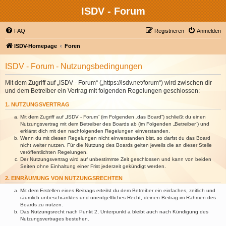
ISDV - Forum
FAQ
Registrieren
Anmelden
ISDV-Homepage
Foren
ISDV - Forum - Nutzungsbedingungen
Mit dem Zugriff auf „ISDV - Forum“ („https://isdv.net/forum“) wird zwischen dir
und dem Betreiber ein Vertrag mit folgenden Regelungen geschlossen:
1. NUTZUNGSVERTRAG
Mit dem Zugriff auf „ISDV - Forum“ (im Folgenden „das Board“) schließt du einen
Nutzungsvertrag mit dem Betreiber des Boards ab (im Folgenden „Betreiber“) und
erklärst dich mit den nachfolgenden Regelungen einverstanden.
Wenn du mit diesen Regelungen nicht einverstanden bist, so darfst du das Board
nicht weiter nutzen. Für die Nutzung des Boards gelten jeweils die an dieser Stelle
veröffentlichten Regelungen.
Der Nutzungsvertrag wird auf unbestimmte Zeit geschlossen und kann von beiden
Seiten ohne Einhaltung einer Frist jederzeit gekündigt werden.
2. EINRÄUMUNG VON NUTZUNGSRECHTEN
Mit dem Erstellen eines Beitrags erteilst du dem Betreiber ein einfaches, zeitlich und
räumlich unbeschränktes und unentgeltliches Recht, deinen Beitrag im Rahmen des
Boards zu nutzen.
Das Nutzungsrecht nach Punkt 2, Unterpunkt a bleibt auch nach Kündigung des
Nutzungsvertrages bestehen.