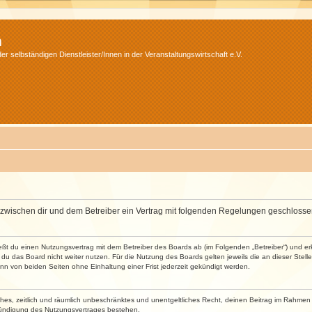
m
r selbständigen Dienstleister/Innen in der Veranstaltungswirtschaft e.V.
wird zwischen dir und dem Betreiber ein Vertrag mit folgenden Regelungen geschlosse
ließt du einen Nutzungsvertrag mit dem Betreiber des Boards ab (im Folgenden „Betreiber“) und 
du das Board nicht weiter nutzen. Für die Nutzung des Boards gelten jeweils die an dieser Stell
n von beiden Seiten ohne Einhaltung einer Frist jederzeit gekündigt werden.
faches, zeitlich und räumlich unbeschränktes und unentgeltliches Recht, deinen Beitrag im Rahme
Kündigung des Nutzungsvertrages bestehen.