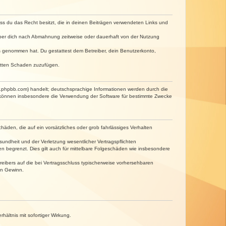
dass du das Recht besitzt, die in deinen Beiträgen verwendeten Links und
iber dich nach Abmahnung zeitweise oder dauerhaft von der Nutzung
tnis genommen hat. Du gestattest dem Betreiber, dein Benutzerkonto,
ritten Schaden zuzufügen.
w.phpbb.com) handelt; deutschsprachige Informationen werden durch die
e können insbesondere die Verwendung der Software für bestimmte Zwecke
häden, die auf ein vorsätzliches oder grob fahrlässiges Verhalten
undheit und der Verletzung wesentlicher Vertragspflichten
n begrenzt. Dies gilt auch für mittelbare Folgeschäden wie insbesondere
eibers auf die bei Vertragsschluss typischerweise vorhersehbaren
en Gewinn.
ältnis mit sofortiger Wirkung.