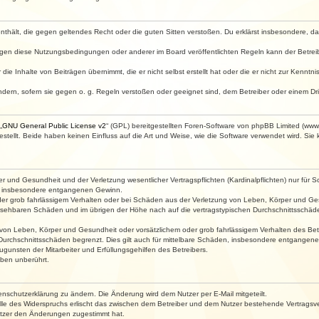
e enthält, die gegen geltendes Recht oder die guten Sitten verstoßen. Du erklärst insbesondere, 
egen diese Nutzungsbedingungen oder anderer im Board veröffentlichten Regeln kann der Betre
die Inhalte von Beiträgen übernimmt, die er nicht selbst erstellt hat oder die er nicht zur Kenn
ndern, sofern sie gegen o. g. Regeln verstoßen oder geeignet sind, dem Betreiber oder einem D
„
GNU General Public License v2
“ (GPL) bereitgestellten Foren-Software von phpBB Limited (ww
ellt. Beide haben keinen Einfluss auf die Art und Weise, wie die Software verwendet wird. Si
 und Gesundheit und der Verletzung wesentlicher Vertragspflichten (Kardinalpflichten) nur für Sc
wie insbesondere entgangenen Gewinn.
der grob fahrlässigem Verhalten oder bei Schäden aus der Verletzung von Leben, Körper und Ges
rhersehbaren Schäden und im übrigen der Höhe nach auf die vertragstypischen Durchschnittsschäde
von Leben, Körper und Gesundheit oder vorsätzlichem oder grob fahrlässigem Verhalten des Betr
Durchschnittsschäden begrenzt. Dies gilt auch für mittelbare Schäden, insbesondere entgangen
gunsten der Mitarbeiter und Erfüllungsgehilfen des Betreibers.
ben unberührt.
enschutzerklärung zu ändern. Die Änderung wird dem Nutzer per E-Mail mitgeteilt.
lle des Widerspruchs erlischt das zwischen dem Betreiber und dem Nutzer bestehende Vertragsverh
utzer den Änderungen zugestimmt hat.