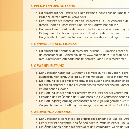
3. PFLICHTEN DES NUTZERS
Du erklärst mit der Erstellung eines Beitrags, dass er keine Inhalt
Bilder zu setzen bzw. zu verwenden.
Der Betreiber des Boards übt das Hausrecht aus. Bei Verstößen g
dieses Boards ausschließen und dir ein Hausverbot erteilen.
Du nimmst zur Kenntnis, dass der Betreiber keine Verantwortung für 
Beiträge und Funktionen jederzeit zu löschen oder zu sperren.
Du gestattest dem Betreiber darüber hinaus, deine Beiträge abzuä
4. GENERAL PUBLIC LICENSE
Du nimmst zur Kenntnis, dass es sich bei phpBB um eine unter der 
deutschsprachige Community unter www.phpbb.de zur Verfügung gest
nicht untersagen oder auf Inhalte fremder Foren Einfluss nehmen.
5. GEWÄHRLEISTUNG
Der Betreiber haftet mit Ausnahme der Verletzung von Leben, Körper
zurückzuführen sind. Dies gilt auch für mittelbare Folgeschäden 
Die Haftung ist gegenüber Verbrauchern außer bei vorsätzlichem o
(Kardinalpflichten) auf die bei Vertragsschluss typischerweise vo
entgangenen Gewinn.
Die Haftung ist gegenüber Unternehmern außer bei der Verletzung 
Schäden und im Übrigen der Höhe nach auf die vertragstypischen 
Die Haftungsbegrenzung der Absätze a bis c gilt sinngemäß auch zu
Ansprüche für eine Haftung aus zwingendem nationalem Recht blei
6. ÄNDERUNGSVORBEHALT
Der Betreiber ist berechtigt, die Nutzungsbedingungen und die Dat
Der Nutzer ist berechtigt, den Änderungen zu widersprechen. Im Fa
Die Änderungen gelten als anerkannt und verbindlich, wenn der N