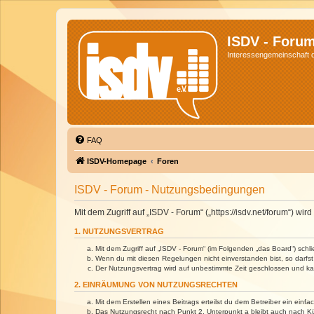
ISDV - Foru
Interessengemeinschaft de
FAQ
ISDV-Homepage
Foren
ISDV - Forum - Nutzungsbedingungen
Mit dem Zugriff auf „ISDV - Forum“ („https://isdv.net/forum“) 
1. NUTZUNGSVERTRAG
Mit dem Zugriff auf „ISDV - Forum“ (im Folgenden „das Board“) sch
Wenn du mit diesen Regelungen nicht einverstanden bist, so darfst 
Der Nutzungsvertrag wird auf unbestimmte Zeit geschlossen und kan
2. EINRÄUMUNG VON NUTZUNGSRECHTEN
Mit dem Erstellen eines Beitrags erteilst du dem Betreiber ein ein
Das Nutzungsrecht nach Punkt 2, Unterpunkt a bleibt auch nach 