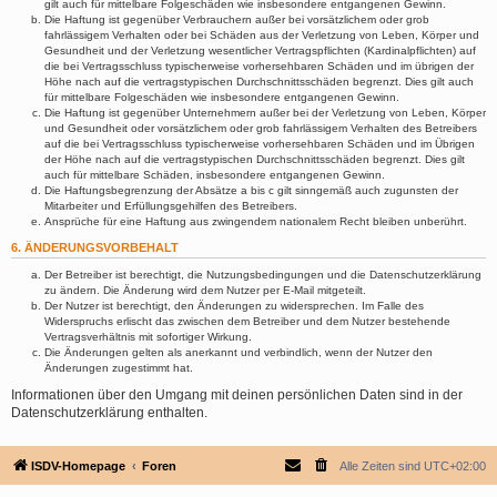
gilt auch für mittelbare Folgeschäden wie insbesondere entgangenen Gewinn.
Die Haftung ist gegenüber Verbrauchern außer bei vorsätzlichem oder grob
fahrlässigem Verhalten oder bei Schäden aus der Verletzung von Leben, Körper und
Gesundheit und der Verletzung wesentlicher Vertragspflichten (Kardinalpflichten) auf
die bei Vertragsschluss typischerweise vorhersehbaren Schäden und im übrigen der
Höhe nach auf die vertragstypischen Durchschnittsschäden begrenzt. Dies gilt auch
für mittelbare Folgeschäden wie insbesondere entgangenen Gewinn.
Die Haftung ist gegenüber Unternehmern außer bei der Verletzung von Leben, Körper
und Gesundheit oder vorsätzlichem oder grob fahrlässigem Verhalten des Betreibers
auf die bei Vertragsschluss typischerweise vorhersehbaren Schäden und im Übrigen
der Höhe nach auf die vertragstypischen Durchschnittsschäden begrenzt. Dies gilt
auch für mittelbare Schäden, insbesondere entgangenen Gewinn.
Die Haftungsbegrenzung der Absätze a bis c gilt sinngemäß auch zugunsten der
Mitarbeiter und Erfüllungsgehilfen des Betreibers.
Ansprüche für eine Haftung aus zwingendem nationalem Recht bleiben unberührt.
6. ÄNDERUNGSVORBEHALT
Der Betreiber ist berechtigt, die Nutzungsbedingungen und die Datenschutzerklärung
zu ändern. Die Änderung wird dem Nutzer per E-Mail mitgeteilt.
Der Nutzer ist berechtigt, den Änderungen zu widersprechen. Im Falle des
Widerspruchs erlischt das zwischen dem Betreiber und dem Nutzer bestehende
Vertragsverhältnis mit sofortiger Wirkung.
Die Änderungen gelten als anerkannt und verbindlich, wenn der Nutzer den
Änderungen zugestimmt hat.
Informationen über den Umgang mit deinen persönlichen Daten sind in der
Datenschutzerklärung enthalten.
ISDV-Homepage
Foren
Alle Zeiten sind
UTC+02:00