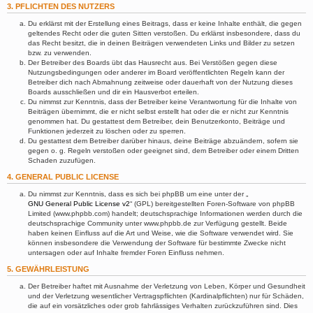
3. PFLICHTEN DES NUTZERS
Du erklärst mit der Erstellung eines Beitrags, dass er keine Inhalte enthält, die gegen
geltendes Recht oder die guten Sitten verstoßen. Du erklärst insbesondere, dass du
das Recht besitzt, die in deinen Beiträgen verwendeten Links und Bilder zu setzen
bzw. zu verwenden.
Der Betreiber des Boards übt das Hausrecht aus. Bei Verstößen gegen diese
Nutzungsbedingungen oder anderer im Board veröffentlichten Regeln kann der
Betreiber dich nach Abmahnung zeitweise oder dauerhaft von der Nutzung dieses
Boards ausschließen und dir ein Hausverbot erteilen.
Du nimmst zur Kenntnis, dass der Betreiber keine Verantwortung für die Inhalte von
Beiträgen übernimmt, die er nicht selbst erstellt hat oder die er nicht zur Kenntnis
genommen hat. Du gestattest dem Betreiber, dein Benutzerkonto, Beiträge und
Funktionen jederzeit zu löschen oder zu sperren.
Du gestattest dem Betreiber darüber hinaus, deine Beiträge abzuändern, sofern sie
gegen o. g. Regeln verstoßen oder geeignet sind, dem Betreiber oder einem Dritten
Schaden zuzufügen.
4. GENERAL PUBLIC LICENSE
Du nimmst zur Kenntnis, dass es sich bei phpBB um eine unter der „
GNU General Public License v2
“ (GPL) bereitgestellten Foren-Software von phpBB
Limited (www.phpbb.com) handelt; deutschsprachige Informationen werden durch die
deutschsprachige Community unter www.phpbb.de zur Verfügung gestellt. Beide
haben keinen Einfluss auf die Art und Weise, wie die Software verwendet wird. Sie
können insbesondere die Verwendung der Software für bestimmte Zwecke nicht
untersagen oder auf Inhalte fremder Foren Einfluss nehmen.
5. GEWÄHRLEISTUNG
Der Betreiber haftet mit Ausnahme der Verletzung von Leben, Körper und Gesundheit
und der Verletzung wesentlicher Vertragspflichten (Kardinalpflichten) nur für Schäden,
die auf ein vorsätzliches oder grob fahrlässiges Verhalten zurückzuführen sind. Dies