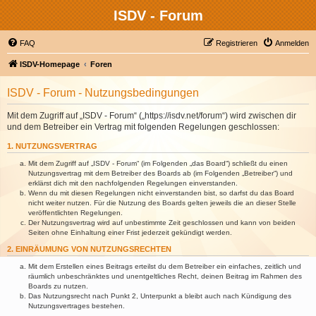
ISDV - Forum
FAQ
Registrieren
Anmelden
ISDV-Homepage
Foren
ISDV - Forum - Nutzungsbedingungen
Mit dem Zugriff auf „ISDV - Forum“ („https://isdv.net/forum“) wird zwischen dir
und dem Betreiber ein Vertrag mit folgenden Regelungen geschlossen:
1. NUTZUNGSVERTRAG
Mit dem Zugriff auf „ISDV - Forum“ (im Folgenden „das Board“) schließt du einen
Nutzungsvertrag mit dem Betreiber des Boards ab (im Folgenden „Betreiber“) und
erklärst dich mit den nachfolgenden Regelungen einverstanden.
Wenn du mit diesen Regelungen nicht einverstanden bist, so darfst du das Board
nicht weiter nutzen. Für die Nutzung des Boards gelten jeweils die an dieser Stelle
veröffentlichten Regelungen.
Der Nutzungsvertrag wird auf unbestimmte Zeit geschlossen und kann von beiden
Seiten ohne Einhaltung einer Frist jederzeit gekündigt werden.
2. EINRÄUMUNG VON NUTZUNGSRECHTEN
Mit dem Erstellen eines Beitrags erteilst du dem Betreiber ein einfaches, zeitlich und
räumlich unbeschränktes und unentgeltliches Recht, deinen Beitrag im Rahmen des
Boards zu nutzen.
Das Nutzungsrecht nach Punkt 2, Unterpunkt a bleibt auch nach Kündigung des
Nutzungsvertrages bestehen.