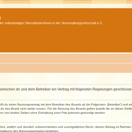
m
r selbständigen Dienstleister/Innen in der Veranstaltungswirtschaft e.V.
wird zwischen dir und dem Betreiber ein Vertrag mit folgenden Regelungen geschlosse
ließt du einen Nutzungsvertrag mit dem Betreiber des Boards ab (im Folgenden „Betreiber“) und 
du das Board nicht weiter nutzen. Für die Nutzung des Boards gelten jeweils die an dieser Stell
n von beiden Seiten ohne Einhaltung einer Frist jederzeit gekündigt werden.
faches, zeitlich und räumlich unbeschränktes und unentgeltliches Recht, deinen Beitrag im Rahme
Kündigung des Nutzungsvertrages bestehen.