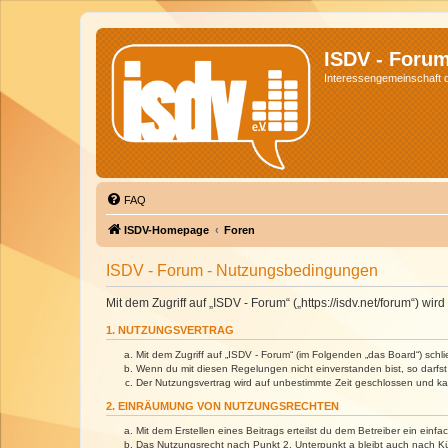
ISDV - Foru
Interessengemeinschaft de
FAQ
ISDV-Homepage
Foren
ISDV - Forum - Nutzungsbedingungen
Mit dem Zugriff auf „ISDV - Forum“ („https://isdv.net/forum“) 
1. NUTZUNGSVERTRAG
Mit dem Zugriff auf „ISDV - Forum“ (im Folgenden „das Board“) sch
Wenn du mit diesen Regelungen nicht einverstanden bist, so darfst 
Der Nutzungsvertrag wird auf unbestimmte Zeit geschlossen und kan
2. EINRÄUMUNG VON NUTZUNGSRECHTEN
Mit dem Erstellen eines Beitrags erteilst du dem Betreiber ein ein
Das Nutzungsrecht nach Punkt 2, Unterpunkt a bleibt auch nach 