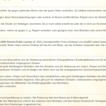
e enthält, die gegen geltendes Recht oder die guten Sitten verstoßen. Du erklärst insbesondere, 
egen diese Nutzungsbedingungen oder anderer im Board veröffentlichten Regeln kann der Betre
die Inhalte von Beiträgen übernimmt, die er nicht selbst erstellt hat oder die er nicht zur Kenn
ndern, sofern sie gegen o. g. Regeln verstoßen oder geeignet sind, dem Betreiber oder einem D
„
GNU General Public License v2
“ (GPL) bereitgestellten Foren-Software von phpBB Limited (ww
ellt. Beide haben keinen Einfluss auf die Art und Weise, wie die Software verwendet wird. Si
 und Gesundheit und der Verletzung wesentlicher Vertragspflichten (Kardinalpflichten) nur für Sc
wie insbesondere entgangenen Gewinn.
der grob fahrlässigem Verhalten oder bei Schäden aus der Verletzung von Leben, Körper und Ges
rhersehbaren Schäden und im übrigen der Höhe nach auf die vertragstypischen Durchschnittsschäde
von Leben, Körper und Gesundheit oder vorsätzlichem oder grob fahrlässigem Verhalten des Betr
Durchschnittsschäden begrenzt. Dies gilt auch für mittelbare Schäden, insbesondere entgangen
gunsten der Mitarbeiter und Erfüllungsgehilfen des Betreibers.
ben unberührt.
enschutzerklärung zu ändern. Die Änderung wird dem Nutzer per E-Mail mitgeteilt.
lle des Widerspruchs erlischt das zwischen dem Betreiber und dem Nutzer bestehende Vertragsverh
utzer den Änderungen zugestimmt hat.