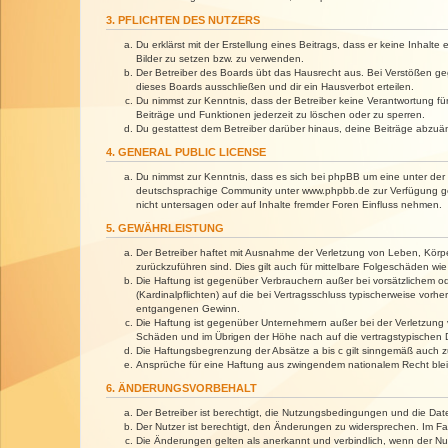
3. PFLICHTEN DES NUTZERS
Du erklärst mit der Erstellung eines Beitrags, dass er keine Inhalt
Bilder zu setzen bzw. zu verwenden.
Der Betreiber des Boards übt das Hausrecht aus. Bei Verstößen g
dieses Boards ausschließen und dir ein Hausverbot erteilen.
Du nimmst zur Kenntnis, dass der Betreiber keine Verantwortung für 
Beiträge und Funktionen jederzeit zu löschen oder zu sperren.
Du gestattest dem Betreiber darüber hinaus, deine Beiträge abzuä
4. GENERAL PUBLIC LICENSE
Du nimmst zur Kenntnis, dass es sich bei phpBB um eine unter der 
deutschsprachige Community unter www.phpbb.de zur Verfügung gest
nicht untersagen oder auf Inhalte fremder Foren Einfluss nehmen.
5. GEWÄHRLEISTUNG
Der Betreiber haftet mit Ausnahme der Verletzung von Leben, Körper
zurückzuführen sind. Dies gilt auch für mittelbare Folgeschäden 
Die Haftung ist gegenüber Verbrauchern außer bei vorsätzlichem o
(Kardinalpflichten) auf die bei Vertragsschluss typischerweise vo
entgangenen Gewinn.
Die Haftung ist gegenüber Unternehmern außer bei der Verletzung 
Schäden und im Übrigen der Höhe nach auf die vertragstypischen 
Die Haftungsbegrenzung der Absätze a bis c gilt sinngemäß auch zu
Ansprüche für eine Haftung aus zwingendem nationalem Recht blei
6. ÄNDERUNGSVORBEHALT
Der Betreiber ist berechtigt, die Nutzungsbedingungen und die Dat
Der Nutzer ist berechtigt, den Änderungen zu widersprechen. Im Fa
Die Änderungen gelten als anerkannt und verbindlich, wenn der N