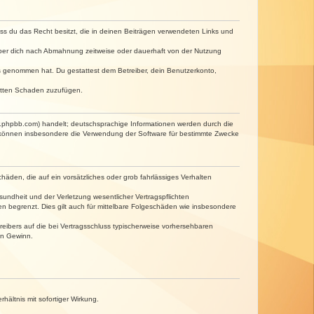
dass du das Recht besitzt, die in deinen Beiträgen verwendeten Links und
iber dich nach Abmahnung zeitweise oder dauerhaft von der Nutzung
tnis genommen hat. Du gestattest dem Betreiber, dein Benutzerkonto,
ritten Schaden zuzufügen.
w.phpbb.com) handelt; deutschsprachige Informationen werden durch die
e können insbesondere die Verwendung der Software für bestimmte Zwecke
häden, die auf ein vorsätzliches oder grob fahrlässiges Verhalten
undheit und der Verletzung wesentlicher Vertragspflichten
n begrenzt. Dies gilt auch für mittelbare Folgeschäden wie insbesondere
eibers auf die bei Vertragsschluss typischerweise vorhersehbaren
en Gewinn.
ältnis mit sofortiger Wirkung.