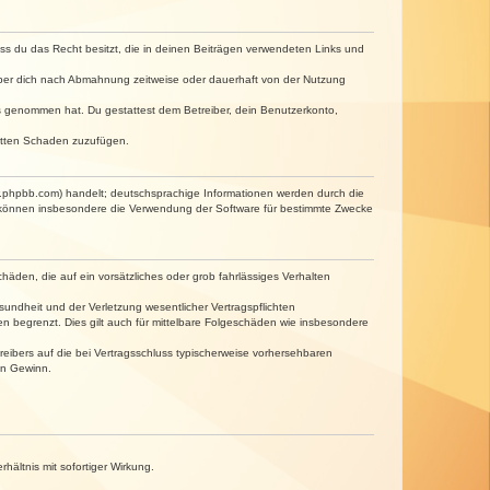
dass du das Recht besitzt, die in deinen Beiträgen verwendeten Links und
iber dich nach Abmahnung zeitweise oder dauerhaft von der Nutzung
tnis genommen hat. Du gestattest dem Betreiber, dein Benutzerkonto,
ritten Schaden zuzufügen.
w.phpbb.com) handelt; deutschsprachige Informationen werden durch die
e können insbesondere die Verwendung der Software für bestimmte Zwecke
häden, die auf ein vorsätzliches oder grob fahrlässiges Verhalten
undheit und der Verletzung wesentlicher Vertragspflichten
n begrenzt. Dies gilt auch für mittelbare Folgeschäden wie insbesondere
eibers auf die bei Vertragsschluss typischerweise vorhersehbaren
en Gewinn.
ältnis mit sofortiger Wirkung.