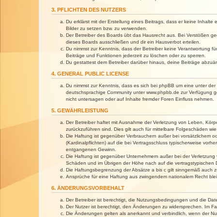
3. PFLICHTEN DES NUTZERS
Du erklärst mit der Erstellung eines Beitrags, dass er keine Inhalt
Bilder zu setzen bzw. zu verwenden.
Der Betreiber des Boards übt das Hausrecht aus. Bei Verstößen g
dieses Boards ausschließen und dir ein Hausverbot erteilen.
Du nimmst zur Kenntnis, dass der Betreiber keine Verantwortung für 
Beiträge und Funktionen jederzeit zu löschen oder zu sperren.
Du gestattest dem Betreiber darüber hinaus, deine Beiträge abzuä
4. GENERAL PUBLIC LICENSE
Du nimmst zur Kenntnis, dass es sich bei phpBB um eine unter der 
deutschsprachige Community unter www.phpbb.de zur Verfügung gest
nicht untersagen oder auf Inhalte fremder Foren Einfluss nehmen.
5. GEWÄHRLEISTUNG
Der Betreiber haftet mit Ausnahme der Verletzung von Leben, Körper
zurückzuführen sind. Dies gilt auch für mittelbare Folgeschäden 
Die Haftung ist gegenüber Verbrauchern außer bei vorsätzlichem o
(Kardinalpflichten) auf die bei Vertragsschluss typischerweise vo
entgangenen Gewinn.
Die Haftung ist gegenüber Unternehmern außer bei der Verletzung 
Schäden und im Übrigen der Höhe nach auf die vertragstypischen 
Die Haftungsbegrenzung der Absätze a bis c gilt sinngemäß auch zu
Ansprüche für eine Haftung aus zwingendem nationalem Recht blei
6. ÄNDERUNGSVORBEHALT
Der Betreiber ist berechtigt, die Nutzungsbedingungen und die Dat
Der Nutzer ist berechtigt, den Änderungen zu widersprechen. Im Fa
Die Änderungen gelten als anerkannt und verbindlich, wenn der N