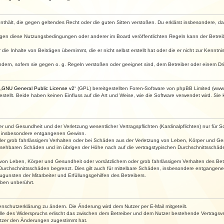
e enthält, die gegen geltendes Recht oder die guten Sitten verstoßen. Du erklärst insbesondere, 
egen diese Nutzungsbedingungen oder anderer im Board veröffentlichten Regeln kann der Betre
die Inhalte von Beiträgen übernimmt, die er nicht selbst erstellt hat oder die er nicht zur Kenn
ndern, sofern sie gegen o. g. Regeln verstoßen oder geeignet sind, dem Betreiber oder einem D
„
GNU General Public License v2
“ (GPL) bereitgestellten Foren-Software von phpBB Limited (ww
ellt. Beide haben keinen Einfluss auf die Art und Weise, wie die Software verwendet wird. Si
 und Gesundheit und der Verletzung wesentlicher Vertragspflichten (Kardinalpflichten) nur für Sc
wie insbesondere entgangenen Gewinn.
der grob fahrlässigem Verhalten oder bei Schäden aus der Verletzung von Leben, Körper und Ges
rhersehbaren Schäden und im übrigen der Höhe nach auf die vertragstypischen Durchschnittsschäde
von Leben, Körper und Gesundheit oder vorsätzlichem oder grob fahrlässigem Verhalten des Betr
Durchschnittsschäden begrenzt. Dies gilt auch für mittelbare Schäden, insbesondere entgangen
gunsten der Mitarbeiter und Erfüllungsgehilfen des Betreibers.
ben unberührt.
enschutzerklärung zu ändern. Die Änderung wird dem Nutzer per E-Mail mitgeteilt.
lle des Widerspruchs erlischt das zwischen dem Betreiber und dem Nutzer bestehende Vertragsverh
utzer den Änderungen zugestimmt hat.