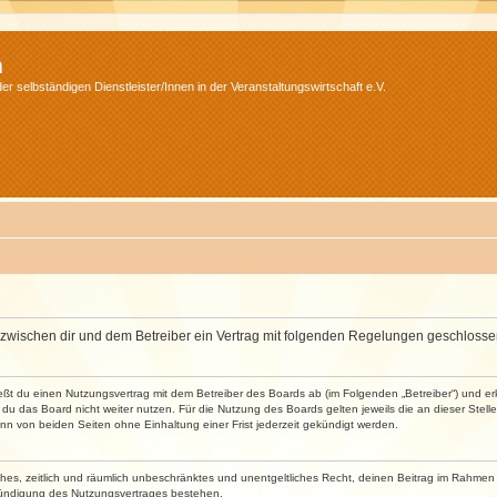
m
r selbständigen Dienstleister/Innen in der Veranstaltungswirtschaft e.V.
wird zwischen dir und dem Betreiber ein Vertrag mit folgenden Regelungen geschlosse
ließt du einen Nutzungsvertrag mit dem Betreiber des Boards ab (im Folgenden „Betreiber“) und 
du das Board nicht weiter nutzen. Für die Nutzung des Boards gelten jeweils die an dieser Stell
n von beiden Seiten ohne Einhaltung einer Frist jederzeit gekündigt werden.
faches, zeitlich und räumlich unbeschränktes und unentgeltliches Recht, deinen Beitrag im Rahme
Kündigung des Nutzungsvertrages bestehen.