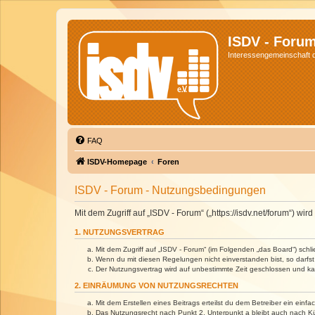
ISDV - Foru
Interessengemeinschaft de
FAQ
ISDV-Homepage
Foren
ISDV - Forum - Nutzungsbedingungen
Mit dem Zugriff auf „ISDV - Forum“ („https://isdv.net/forum“) 
1. NUTZUNGSVERTRAG
Mit dem Zugriff auf „ISDV - Forum“ (im Folgenden „das Board“) sch
Wenn du mit diesen Regelungen nicht einverstanden bist, so darfst 
Der Nutzungsvertrag wird auf unbestimmte Zeit geschlossen und kan
2. EINRÄUMUNG VON NUTZUNGSRECHTEN
Mit dem Erstellen eines Beitrags erteilst du dem Betreiber ein ein
Das Nutzungsrecht nach Punkt 2, Unterpunkt a bleibt auch nach 