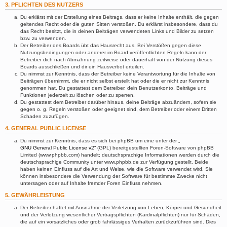
3. PFLICHTEN DES NUTZERS
Du erklärst mit der Erstellung eines Beitrags, dass er keine Inhalte enthält, die gegen
geltendes Recht oder die guten Sitten verstoßen. Du erklärst insbesondere, dass du
das Recht besitzt, die in deinen Beiträgen verwendeten Links und Bilder zu setzen
bzw. zu verwenden.
Der Betreiber des Boards übt das Hausrecht aus. Bei Verstößen gegen diese
Nutzungsbedingungen oder anderer im Board veröffentlichten Regeln kann der
Betreiber dich nach Abmahnung zeitweise oder dauerhaft von der Nutzung dieses
Boards ausschließen und dir ein Hausverbot erteilen.
Du nimmst zur Kenntnis, dass der Betreiber keine Verantwortung für die Inhalte von
Beiträgen übernimmt, die er nicht selbst erstellt hat oder die er nicht zur Kenntnis
genommen hat. Du gestattest dem Betreiber, dein Benutzerkonto, Beiträge und
Funktionen jederzeit zu löschen oder zu sperren.
Du gestattest dem Betreiber darüber hinaus, deine Beiträge abzuändern, sofern sie
gegen o. g. Regeln verstoßen oder geeignet sind, dem Betreiber oder einem Dritten
Schaden zuzufügen.
4. GENERAL PUBLIC LICENSE
Du nimmst zur Kenntnis, dass es sich bei phpBB um eine unter der „
GNU General Public License v2
“ (GPL) bereitgestellten Foren-Software von phpBB
Limited (www.phpbb.com) handelt; deutschsprachige Informationen werden durch die
deutschsprachige Community unter www.phpbb.de zur Verfügung gestellt. Beide
haben keinen Einfluss auf die Art und Weise, wie die Software verwendet wird. Sie
können insbesondere die Verwendung der Software für bestimmte Zwecke nicht
untersagen oder auf Inhalte fremder Foren Einfluss nehmen.
5. GEWÄHRLEISTUNG
Der Betreiber haftet mit Ausnahme der Verletzung von Leben, Körper und Gesundheit
und der Verletzung wesentlicher Vertragspflichten (Kardinalpflichten) nur für Schäden,
die auf ein vorsätzliches oder grob fahrlässiges Verhalten zurückzuführen sind. Dies