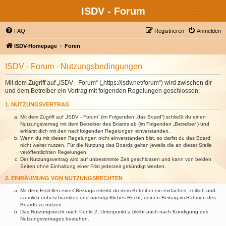
ISDV - Forum
FAQ
Registrieren
Anmelden
ISDV-Homepage
Foren
ISDV - Forum - Nutzungsbedingungen
Mit dem Zugriff auf „ISDV - Forum“ („https://isdv.net/forum“) wird zwischen dir
und dem Betreiber ein Vertrag mit folgenden Regelungen geschlossen:
1. NUTZUNGSVERTRAG
Mit dem Zugriff auf „ISDV - Forum“ (im Folgenden „das Board“) schließt du einen
Nutzungsvertrag mit dem Betreiber des Boards ab (im Folgenden „Betreiber“) und
erklärst dich mit den nachfolgenden Regelungen einverstanden.
Wenn du mit diesen Regelungen nicht einverstanden bist, so darfst du das Board
nicht weiter nutzen. Für die Nutzung des Boards gelten jeweils die an dieser Stelle
veröffentlichten Regelungen.
Der Nutzungsvertrag wird auf unbestimmte Zeit geschlossen und kann von beiden
Seiten ohne Einhaltung einer Frist jederzeit gekündigt werden.
2. EINRÄUMUNG VON NUTZUNGSRECHTEN
Mit dem Erstellen eines Beitrags erteilst du dem Betreiber ein einfaches, zeitlich und
räumlich unbeschränktes und unentgeltliches Recht, deinen Beitrag im Rahmen des
Boards zu nutzen.
Das Nutzungsrecht nach Punkt 2, Unterpunkt a bleibt auch nach Kündigung des
Nutzungsvertrages bestehen.