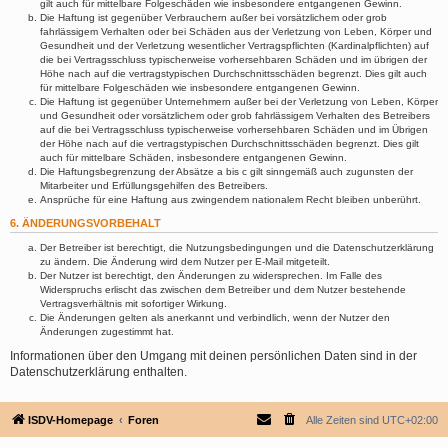
gilt auch für mittelbare Folgeschäden wie insbesondere entgangenen Gewinn.
Die Haftung ist gegenüber Verbrauchern außer bei vorsätzlichem oder grob
fahrlässigem Verhalten oder bei Schäden aus der Verletzung von Leben, Körper und
Gesundheit und der Verletzung wesentlicher Vertragspflichten (Kardinalpflichten) auf
die bei Vertragsschluss typischerweise vorhersehbaren Schäden und im übrigen der
Höhe nach auf die vertragstypischen Durchschnittsschäden begrenzt. Dies gilt auch
für mittelbare Folgeschäden wie insbesondere entgangenen Gewinn.
Die Haftung ist gegenüber Unternehmern außer bei der Verletzung von Leben, Körper
und Gesundheit oder vorsätzlichem oder grob fahrlässigem Verhalten des Betreibers
auf die bei Vertragsschluss typischerweise vorhersehbaren Schäden und im Übrigen
der Höhe nach auf die vertragstypischen Durchschnittsschäden begrenzt. Dies gilt
auch für mittelbare Schäden, insbesondere entgangenen Gewinn.
Die Haftungsbegrenzung der Absätze a bis c gilt sinngemäß auch zugunsten der
Mitarbeiter und Erfüllungsgehilfen des Betreibers.
Ansprüche für eine Haftung aus zwingendem nationalem Recht bleiben unberührt.
6. ÄNDERUNGSVORBEHALT
Der Betreiber ist berechtigt, die Nutzungsbedingungen und die Datenschutzerklärung
zu ändern. Die Änderung wird dem Nutzer per E-Mail mitgeteilt.
Der Nutzer ist berechtigt, den Änderungen zu widersprechen. Im Falle des
Widerspruchs erlischt das zwischen dem Betreiber und dem Nutzer bestehende
Vertragsverhältnis mit sofortiger Wirkung.
Die Änderungen gelten als anerkannt und verbindlich, wenn der Nutzer den
Änderungen zugestimmt hat.
Informationen über den Umgang mit deinen persönlichen Daten sind in der
Datenschutzerklärung enthalten.
ISDV-Homepage
Foren
Alle Zeiten sind
UTC+02:00