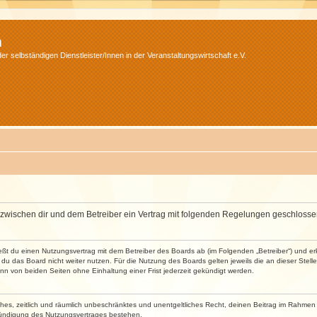
m
r selbständigen Dienstleister/Innen in der Veranstaltungswirtschaft e.V.
wird zwischen dir und dem Betreiber ein Vertrag mit folgenden Regelungen geschlosse
ließt du einen Nutzungsvertrag mit dem Betreiber des Boards ab (im Folgenden „Betreiber“) und 
du das Board nicht weiter nutzen. Für die Nutzung des Boards gelten jeweils die an dieser Stell
n von beiden Seiten ohne Einhaltung einer Frist jederzeit gekündigt werden.
faches, zeitlich und räumlich unbeschränktes und unentgeltliches Recht, deinen Beitrag im Rahme
Kündigung des Nutzungsvertrages bestehen.