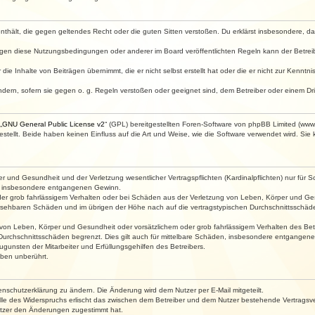
e enthält, die gegen geltendes Recht oder die guten Sitten verstoßen. Du erklärst insbesondere, 
egen diese Nutzungsbedingungen oder anderer im Board veröffentlichten Regeln kann der Betre
die Inhalte von Beiträgen übernimmt, die er nicht selbst erstellt hat oder die er nicht zur Kenn
ndern, sofern sie gegen o. g. Regeln verstoßen oder geeignet sind, dem Betreiber oder einem D
„
GNU General Public License v2
“ (GPL) bereitgestellten Foren-Software von phpBB Limited (ww
ellt. Beide haben keinen Einfluss auf die Art und Weise, wie die Software verwendet wird. Si
 und Gesundheit und der Verletzung wesentlicher Vertragspflichten (Kardinalpflichten) nur für Sc
wie insbesondere entgangenen Gewinn.
der grob fahrlässigem Verhalten oder bei Schäden aus der Verletzung von Leben, Körper und Ges
rhersehbaren Schäden und im übrigen der Höhe nach auf die vertragstypischen Durchschnittsschäde
von Leben, Körper und Gesundheit oder vorsätzlichem oder grob fahrlässigem Verhalten des Betr
Durchschnittsschäden begrenzt. Dies gilt auch für mittelbare Schäden, insbesondere entgangen
gunsten der Mitarbeiter und Erfüllungsgehilfen des Betreibers.
ben unberührt.
enschutzerklärung zu ändern. Die Änderung wird dem Nutzer per E-Mail mitgeteilt.
lle des Widerspruchs erlischt das zwischen dem Betreiber und dem Nutzer bestehende Vertragsverh
utzer den Änderungen zugestimmt hat.