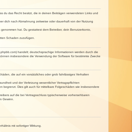
dass du das Recht besitzt, die in deinen Beiträgen verwendeten Links und
iber dich nach Abmahnung zeitweise oder dauerhaft von der Nutzung
tnis genommen hat. Du gestattest dem Betreiber, dein Benutzerkonto,
ritten Schaden zuzufügen.
w.phpbb.com) handelt; deutschsprachige Informationen werden durch die
e können insbesondere die Verwendung der Software für bestimmte Zwecke
häden, die auf ein vorsätzliches oder grob fahrlässiges Verhalten
undheit und der Verletzung wesentlicher Vertragspflichten
n begrenzt. Dies gilt auch für mittelbare Folgeschäden wie insbesondere
eibers auf die bei Vertragsschluss typischerweise vorhersehbaren
en Gewinn.
ältnis mit sofortiger Wirkung.