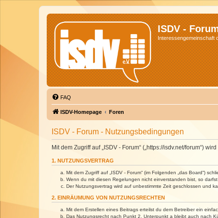
ISDV - Foru
Interessengemeinschaft de
FAQ
ISDV-Homepage
Foren
ISDV - Forum - Nutzungsbedingungen
Mit dem Zugriff auf „ISDV - Forum“ („https://isdv.net/forum“) 
1. NUTZUNGSVERTRAG
Mit dem Zugriff auf „ISDV - Forum“ (im Folgenden „das Board“) sch
Wenn du mit diesen Regelungen nicht einverstanden bist, so darfst 
Der Nutzungsvertrag wird auf unbestimmte Zeit geschlossen und kan
2. EINRÄUMUNG VON NUTZUNGSRECHTEN
Mit dem Erstellen eines Beitrags erteilst du dem Betreiber ein ein
Das Nutzungsrecht nach Punkt 2, Unterpunkt a bleibt auch nach 