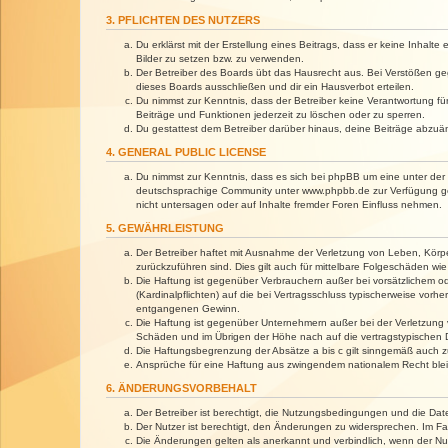
3. PFLICHTEN DES NUTZERS
Du erklärst mit der Erstellung eines Beitrags, dass er keine Inhalt
Bilder zu setzen bzw. zu verwenden.
Der Betreiber des Boards übt das Hausrecht aus. Bei Verstößen g
dieses Boards ausschließen und dir ein Hausverbot erteilen.
Du nimmst zur Kenntnis, dass der Betreiber keine Verantwortung für 
Beiträge und Funktionen jederzeit zu löschen oder zu sperren.
Du gestattest dem Betreiber darüber hinaus, deine Beiträge abzuä
4. GENERAL PUBLIC LICENSE
Du nimmst zur Kenntnis, dass es sich bei phpBB um eine unter der 
deutschsprachige Community unter www.phpbb.de zur Verfügung gest
nicht untersagen oder auf Inhalte fremder Foren Einfluss nehmen.
5. GEWÄHRLEISTUNG
Der Betreiber haftet mit Ausnahme der Verletzung von Leben, Körper
zurückzuführen sind. Dies gilt auch für mittelbare Folgeschäden 
Die Haftung ist gegenüber Verbrauchern außer bei vorsätzlichem o
(Kardinalpflichten) auf die bei Vertragsschluss typischerweise vo
entgangenen Gewinn.
Die Haftung ist gegenüber Unternehmern außer bei der Verletzung 
Schäden und im Übrigen der Höhe nach auf die vertragstypischen 
Die Haftungsbegrenzung der Absätze a bis c gilt sinngemäß auch zu
Ansprüche für eine Haftung aus zwingendem nationalem Recht blei
6. ÄNDERUNGSVORBEHALT
Der Betreiber ist berechtigt, die Nutzungsbedingungen und die Dat
Der Nutzer ist berechtigt, den Änderungen zu widersprechen. Im Fa
Die Änderungen gelten als anerkannt und verbindlich, wenn der N