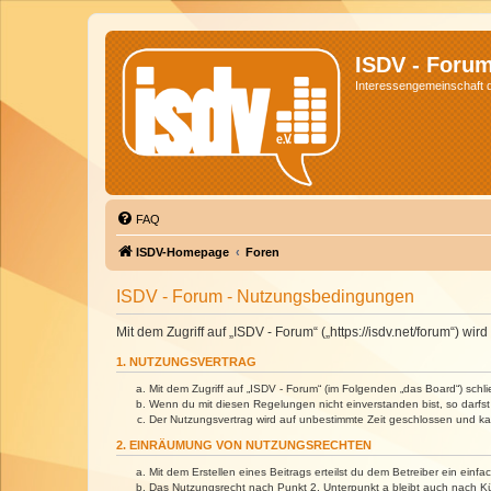
ISDV - Foru
Interessengemeinschaft de
FAQ
ISDV-Homepage
Foren
ISDV - Forum - Nutzungsbedingungen
Mit dem Zugriff auf „ISDV - Forum“ („https://isdv.net/forum“) 
1. NUTZUNGSVERTRAG
Mit dem Zugriff auf „ISDV - Forum“ (im Folgenden „das Board“) sch
Wenn du mit diesen Regelungen nicht einverstanden bist, so darfst 
Der Nutzungsvertrag wird auf unbestimmte Zeit geschlossen und kan
2. EINRÄUMUNG VON NUTZUNGSRECHTEN
Mit dem Erstellen eines Beitrags erteilst du dem Betreiber ein ein
Das Nutzungsrecht nach Punkt 2, Unterpunkt a bleibt auch nach 