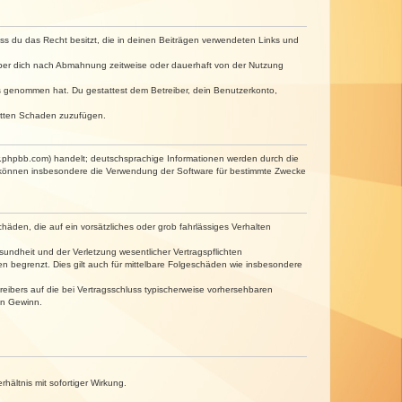
dass du das Recht besitzt, die in deinen Beiträgen verwendeten Links und
iber dich nach Abmahnung zeitweise oder dauerhaft von der Nutzung
tnis genommen hat. Du gestattest dem Betreiber, dein Benutzerkonto,
ritten Schaden zuzufügen.
w.phpbb.com) handelt; deutschsprachige Informationen werden durch die
e können insbesondere die Verwendung der Software für bestimmte Zwecke
häden, die auf ein vorsätzliches oder grob fahrlässiges Verhalten
undheit und der Verletzung wesentlicher Vertragspflichten
n begrenzt. Dies gilt auch für mittelbare Folgeschäden wie insbesondere
eibers auf die bei Vertragsschluss typischerweise vorhersehbaren
en Gewinn.
ältnis mit sofortiger Wirkung.