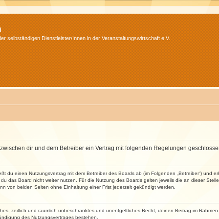
m
r selbständigen Dienstleister/Innen in der Veranstaltungswirtschaft e.V.
wird zwischen dir und dem Betreiber ein Vertrag mit folgenden Regelungen geschlosse
ließt du einen Nutzungsvertrag mit dem Betreiber des Boards ab (im Folgenden „Betreiber“) und 
du das Board nicht weiter nutzen. Für die Nutzung des Boards gelten jeweils die an dieser Stell
n von beiden Seiten ohne Einhaltung einer Frist jederzeit gekündigt werden.
faches, zeitlich und räumlich unbeschränktes und unentgeltliches Recht, deinen Beitrag im Rahme
Kündigung des Nutzungsvertrages bestehen.