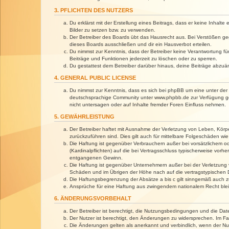
3. PFLICHTEN DES NUTZERS
Du erklärst mit der Erstellung eines Beitrags, dass er keine Inhalt
Bilder zu setzen bzw. zu verwenden.
Der Betreiber des Boards übt das Hausrecht aus. Bei Verstößen g
dieses Boards ausschließen und dir ein Hausverbot erteilen.
Du nimmst zur Kenntnis, dass der Betreiber keine Verantwortung für 
Beiträge und Funktionen jederzeit zu löschen oder zu sperren.
Du gestattest dem Betreiber darüber hinaus, deine Beiträge abzuä
4. GENERAL PUBLIC LICENSE
Du nimmst zur Kenntnis, dass es sich bei phpBB um eine unter der 
deutschsprachige Community unter www.phpbb.de zur Verfügung gest
nicht untersagen oder auf Inhalte fremder Foren Einfluss nehmen.
5. GEWÄHRLEISTUNG
Der Betreiber haftet mit Ausnahme der Verletzung von Leben, Körper
zurückzuführen sind. Dies gilt auch für mittelbare Folgeschäden 
Die Haftung ist gegenüber Verbrauchern außer bei vorsätzlichem o
(Kardinalpflichten) auf die bei Vertragsschluss typischerweise vo
entgangenen Gewinn.
Die Haftung ist gegenüber Unternehmern außer bei der Verletzung 
Schäden und im Übrigen der Höhe nach auf die vertragstypischen 
Die Haftungsbegrenzung der Absätze a bis c gilt sinngemäß auch zu
Ansprüche für eine Haftung aus zwingendem nationalem Recht blei
6. ÄNDERUNGSVORBEHALT
Der Betreiber ist berechtigt, die Nutzungsbedingungen und die Dat
Der Nutzer ist berechtigt, den Änderungen zu widersprechen. Im Fa
Die Änderungen gelten als anerkannt und verbindlich, wenn der N