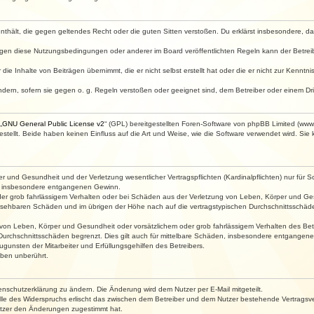
e enthält, die gegen geltendes Recht oder die guten Sitten verstoßen. Du erklärst insbesondere, 
egen diese Nutzungsbedingungen oder anderer im Board veröffentlichten Regeln kann der Betre
die Inhalte von Beiträgen übernimmt, die er nicht selbst erstellt hat oder die er nicht zur Kenn
ndern, sofern sie gegen o. g. Regeln verstoßen oder geeignet sind, dem Betreiber oder einem D
„
GNU General Public License v2
“ (GPL) bereitgestellten Foren-Software von phpBB Limited (ww
ellt. Beide haben keinen Einfluss auf die Art und Weise, wie die Software verwendet wird. Si
 und Gesundheit und der Verletzung wesentlicher Vertragspflichten (Kardinalpflichten) nur für Sc
wie insbesondere entgangenen Gewinn.
der grob fahrlässigem Verhalten oder bei Schäden aus der Verletzung von Leben, Körper und Ges
rhersehbaren Schäden und im übrigen der Höhe nach auf die vertragstypischen Durchschnittsschäde
von Leben, Körper und Gesundheit oder vorsätzlichem oder grob fahrlässigem Verhalten des Betr
Durchschnittsschäden begrenzt. Dies gilt auch für mittelbare Schäden, insbesondere entgangen
gunsten der Mitarbeiter und Erfüllungsgehilfen des Betreibers.
ben unberührt.
enschutzerklärung zu ändern. Die Änderung wird dem Nutzer per E-Mail mitgeteilt.
lle des Widerspruchs erlischt das zwischen dem Betreiber und dem Nutzer bestehende Vertragsverh
utzer den Änderungen zugestimmt hat.