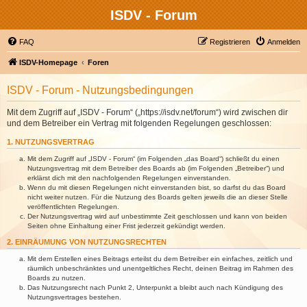
ISDV - Forum
FAQ
Registrieren
Anmelden
ISDV-Homepage
Foren
ISDV - Forum - Nutzungsbedingungen
Mit dem Zugriff auf „ISDV - Forum“ („https://isdv.net/forum“) wird zwischen dir
und dem Betreiber ein Vertrag mit folgenden Regelungen geschlossen:
1. NUTZUNGSVERTRAG
Mit dem Zugriff auf „ISDV - Forum“ (im Folgenden „das Board“) schließt du einen
Nutzungsvertrag mit dem Betreiber des Boards ab (im Folgenden „Betreiber“) und
erklärst dich mit den nachfolgenden Regelungen einverstanden.
Wenn du mit diesen Regelungen nicht einverstanden bist, so darfst du das Board
nicht weiter nutzen. Für die Nutzung des Boards gelten jeweils die an dieser Stelle
veröffentlichten Regelungen.
Der Nutzungsvertrag wird auf unbestimmte Zeit geschlossen und kann von beiden
Seiten ohne Einhaltung einer Frist jederzeit gekündigt werden.
2. EINRÄUMUNG VON NUTZUNGSRECHTEN
Mit dem Erstellen eines Beitrags erteilst du dem Betreiber ein einfaches, zeitlich und
räumlich unbeschränktes und unentgeltliches Recht, deinen Beitrag im Rahmen des
Boards zu nutzen.
Das Nutzungsrecht nach Punkt 2, Unterpunkt a bleibt auch nach Kündigung des
Nutzungsvertrages bestehen.