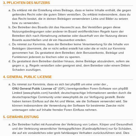
3. PFLICHTEN DES NUTZERS
Du erklärst mit der Erstellung eines Beitrags, dass er keine Inhalte enthält, die gegen
geltendes Recht oder die guten Sitten verstoßen. Du erklärst insbesondere, dass du
das Recht besitzt, die in deinen Beiträgen verwendeten Links und Bilder zu setzen
bzw. zu verwenden.
Der Betreiber des Boards übt das Hausrecht aus. Bei Verstößen gegen diese
Nutzungsbedingungen oder anderer im Board veröffentlichten Regeln kann der
Betreiber dich nach Abmahnung zeitweise oder dauerhaft von der Nutzung dieses
Boards ausschließen und dir ein Hausverbot erteilen.
Du nimmst zur Kenntnis, dass der Betreiber keine Verantwortung für die Inhalte von
Beiträgen übernimmt, die er nicht selbst erstellt hat oder die er nicht zur Kenntnis
genommen hat. Du gestattest dem Betreiber, dein Benutzerkonto, Beiträge und
Funktionen jederzeit zu löschen oder zu sperren.
Du gestattest dem Betreiber darüber hinaus, deine Beiträge abzuändern, sofern sie
gegen o. g. Regeln verstoßen oder geeignet sind, dem Betreiber oder einem Dritten
Schaden zuzufügen.
4. GENERAL PUBLIC LICENSE
Du nimmst zur Kenntnis, dass es sich bei phpBB um eine unter der „
GNU General Public License v2
“ (GPL) bereitgestellten Foren-Software von phpBB
Limited (www.phpbb.com) handelt; deutschsprachige Informationen werden durch die
deutschsprachige Community unter www.phpbb.de zur Verfügung gestellt. Beide
haben keinen Einfluss auf die Art und Weise, wie die Software verwendet wird. Sie
können insbesondere die Verwendung der Software für bestimmte Zwecke nicht
untersagen oder auf Inhalte fremder Foren Einfluss nehmen.
5. GEWÄHRLEISTUNG
Der Betreiber haftet mit Ausnahme der Verletzung von Leben, Körper und Gesundheit
und der Verletzung wesentlicher Vertragspflichten (Kardinalpflichten) nur für Schäden,
die auf ein vorsätzliches oder grob fahrlässiges Verhalten zurückzuführen sind. Dies