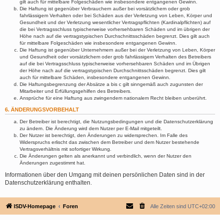
gilt auch für mittelbare Folgeschäden wie insbesondere entgangenen Gewinn.
Die Haftung ist gegenüber Verbrauchern außer bei vorsätzlichem oder grob
fahrlässigem Verhalten oder bei Schäden aus der Verletzung von Leben, Körper und
Gesundheit und der Verletzung wesentlicher Vertragspflichten (Kardinalpflichten) auf
die bei Vertragsschluss typischerweise vorhersehbaren Schäden und im übrigen der
Höhe nach auf die vertragstypischen Durchschnittsschäden begrenzt. Dies gilt auch
für mittelbare Folgeschäden wie insbesondere entgangenen Gewinn.
Die Haftung ist gegenüber Unternehmern außer bei der Verletzung von Leben, Körper
und Gesundheit oder vorsätzlichem oder grob fahrlässigem Verhalten des Betreibers
auf die bei Vertragsschluss typischerweise vorhersehbaren Schäden und im Übrigen
der Höhe nach auf die vertragstypischen Durchschnittsschäden begrenzt. Dies gilt
auch für mittelbare Schäden, insbesondere entgangenen Gewinn.
Die Haftungsbegrenzung der Absätze a bis c gilt sinngemäß auch zugunsten der
Mitarbeiter und Erfüllungsgehilfen des Betreibers.
Ansprüche für eine Haftung aus zwingendem nationalem Recht bleiben unberührt.
6. ÄNDERUNGSVORBEHALT
Der Betreiber ist berechtigt, die Nutzungsbedingungen und die Datenschutzerklärung
zu ändern. Die Änderung wird dem Nutzer per E-Mail mitgeteilt.
Der Nutzer ist berechtigt, den Änderungen zu widersprechen. Im Falle des
Widerspruchs erlischt das zwischen dem Betreiber und dem Nutzer bestehende
Vertragsverhältnis mit sofortiger Wirkung.
Die Änderungen gelten als anerkannt und verbindlich, wenn der Nutzer den
Änderungen zugestimmt hat.
Informationen über den Umgang mit deinen persönlichen Daten sind in der
Datenschutzerklärung enthalten.
ISDV-Homepage
Foren
Alle Zeiten sind
UTC+02:00