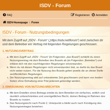
ISDV - Forum
FAQ
Registrieren
Anmelden
ISDV-Homepage
Foren
ISDV - Forum - Nutzungsbedingungen
Mit dem Zugriff auf „ISDV - Forum“ („https://isdv.net/forum“) wird zwischen dir
und dem Betreiber ein Vertrag mit folgenden Regelungen geschlossen:
1. NUTZUNGSVERTRAG
Mit dem Zugriff auf „ISDV - Forum“ (im Folgenden „das Board“) schließt du einen
Nutzungsvertrag mit dem Betreiber des Boards ab (im Folgenden „Betreiber“) und
erklärst dich mit den nachfolgenden Regelungen einverstanden.
Wenn du mit diesen Regelungen nicht einverstanden bist, so darfst du das Board
nicht weiter nutzen. Für die Nutzung des Boards gelten jeweils die an dieser Stelle
veröffentlichten Regelungen.
Der Nutzungsvertrag wird auf unbestimmte Zeit geschlossen und kann von beiden
Seiten ohne Einhaltung einer Frist jederzeit gekündigt werden.
2. EINRÄUMUNG VON NUTZUNGSRECHTEN
Mit dem Erstellen eines Beitrags erteilst du dem Betreiber ein einfaches, zeitlich und
räumlich unbeschränktes und unentgeltliches Recht, deinen Beitrag im Rahmen des
Boards zu nutzen.
Das Nutzungsrecht nach Punkt 2, Unterpunkt a bleibt auch nach Kündigung des
Nutzungsvertrages bestehen.