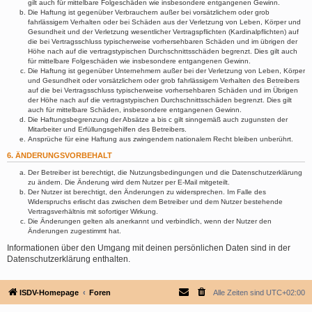
gilt auch für mittelbare Folgeschäden wie insbesondere entgangenen Gewinn.
Die Haftung ist gegenüber Verbrauchern außer bei vorsätzlichem oder grob
fahrlässigem Verhalten oder bei Schäden aus der Verletzung von Leben, Körper und
Gesundheit und der Verletzung wesentlicher Vertragspflichten (Kardinalpflichten) auf
die bei Vertragsschluss typischerweise vorhersehbaren Schäden und im übrigen der
Höhe nach auf die vertragstypischen Durchschnittsschäden begrenzt. Dies gilt auch
für mittelbare Folgeschäden wie insbesondere entgangenen Gewinn.
Die Haftung ist gegenüber Unternehmern außer bei der Verletzung von Leben, Körper
und Gesundheit oder vorsätzlichem oder grob fahrlässigem Verhalten des Betreibers
auf die bei Vertragsschluss typischerweise vorhersehbaren Schäden und im Übrigen
der Höhe nach auf die vertragstypischen Durchschnittsschäden begrenzt. Dies gilt
auch für mittelbare Schäden, insbesondere entgangenen Gewinn.
Die Haftungsbegrenzung der Absätze a bis c gilt sinngemäß auch zugunsten der
Mitarbeiter und Erfüllungsgehilfen des Betreibers.
Ansprüche für eine Haftung aus zwingendem nationalem Recht bleiben unberührt.
6. ÄNDERUNGSVORBEHALT
Der Betreiber ist berechtigt, die Nutzungsbedingungen und die Datenschutzerklärung
zu ändern. Die Änderung wird dem Nutzer per E-Mail mitgeteilt.
Der Nutzer ist berechtigt, den Änderungen zu widersprechen. Im Falle des
Widerspruchs erlischt das zwischen dem Betreiber und dem Nutzer bestehende
Vertragsverhältnis mit sofortiger Wirkung.
Die Änderungen gelten als anerkannt und verbindlich, wenn der Nutzer den
Änderungen zugestimmt hat.
Informationen über den Umgang mit deinen persönlichen Daten sind in der
Datenschutzerklärung enthalten.
ISDV-Homepage
Foren
Alle Zeiten sind
UTC+02:00