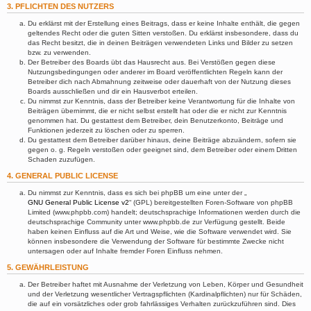
3. PFLICHTEN DES NUTZERS
Du erklärst mit der Erstellung eines Beitrags, dass er keine Inhalte enthält, die gegen
geltendes Recht oder die guten Sitten verstoßen. Du erklärst insbesondere, dass du
das Recht besitzt, die in deinen Beiträgen verwendeten Links und Bilder zu setzen
bzw. zu verwenden.
Der Betreiber des Boards übt das Hausrecht aus. Bei Verstößen gegen diese
Nutzungsbedingungen oder anderer im Board veröffentlichten Regeln kann der
Betreiber dich nach Abmahnung zeitweise oder dauerhaft von der Nutzung dieses
Boards ausschließen und dir ein Hausverbot erteilen.
Du nimmst zur Kenntnis, dass der Betreiber keine Verantwortung für die Inhalte von
Beiträgen übernimmt, die er nicht selbst erstellt hat oder die er nicht zur Kenntnis
genommen hat. Du gestattest dem Betreiber, dein Benutzerkonto, Beiträge und
Funktionen jederzeit zu löschen oder zu sperren.
Du gestattest dem Betreiber darüber hinaus, deine Beiträge abzuändern, sofern sie
gegen o. g. Regeln verstoßen oder geeignet sind, dem Betreiber oder einem Dritten
Schaden zuzufügen.
4. GENERAL PUBLIC LICENSE
Du nimmst zur Kenntnis, dass es sich bei phpBB um eine unter der „
GNU General Public License v2
“ (GPL) bereitgestellten Foren-Software von phpBB
Limited (www.phpbb.com) handelt; deutschsprachige Informationen werden durch die
deutschsprachige Community unter www.phpbb.de zur Verfügung gestellt. Beide
haben keinen Einfluss auf die Art und Weise, wie die Software verwendet wird. Sie
können insbesondere die Verwendung der Software für bestimmte Zwecke nicht
untersagen oder auf Inhalte fremder Foren Einfluss nehmen.
5. GEWÄHRLEISTUNG
Der Betreiber haftet mit Ausnahme der Verletzung von Leben, Körper und Gesundheit
und der Verletzung wesentlicher Vertragspflichten (Kardinalpflichten) nur für Schäden,
die auf ein vorsätzliches oder grob fahrlässiges Verhalten zurückzuführen sind. Dies